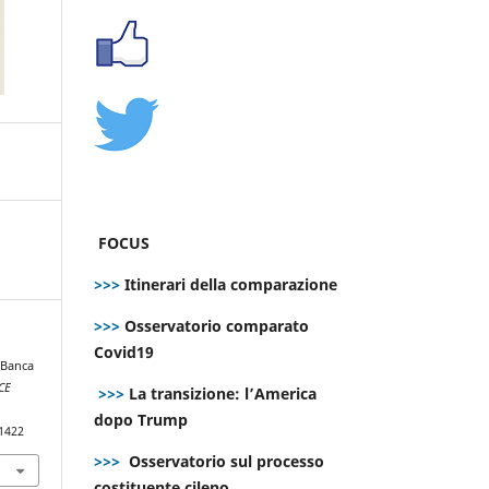
FOCUS
>>>
Itinerari della comparazione
>>>
Osservatorio comparato
Covid19
 Banca
CE
>>>
La transizione: l’America
dopo Trump
.1422
>>>
Osservatorio sul processo
costituente cileno