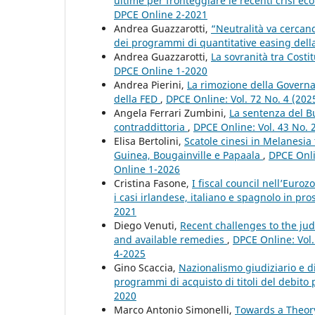
ultime per fronteggiare le recenti crisi e
DPCE Online 2-2021
Andrea Guazzarotti,
“Neutralità va cercando
dei programmi di quantitative easing del
Andrea Guazzarotti,
La sovranità tra Costi
DPCE Online 1-2020
Andrea Pierini,
La rimozione della Governa
della FED
,
DPCE Online: Vol. 72 No. 4 (2025
Angela Ferrari Zumbini,
La sentenza del B
contraddittoria
,
DPCE Online: Vol. 43 No. 
Elisa Bertolini,
Scatole cinesi in Melanesia
Guinea, Bougainville e Papaala
,
DPCE Onlin
Online 1-2026
Cristina Fasone,
I fiscal council nell’Euro
i casi irlandese, italiano e spagnolo in p
2021
Diego Venuti,
Recent challenges to the ju
and available remedies
,
DPCE Online: Vol.
4-2025
Gino Scaccia,
Nazionalismo giudiziario e d
programmi di acquisto di titoli del debito
2020
Marco Antonio Simonelli,
Towards a Theor