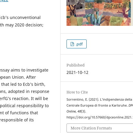
Ecb’s unconventional
5th may 2020 decision;
.pdf
Published
ssay aims to investigate
2021-10-12
ropean Union. After
that led to Ecb’s birth,
ions, adopted in response
How to Cite
fG’s reaction. It will be
Sorrentino, E. (2021). L’indipendenza della
political responsibility to
Centrale Europea di fronte a Karlsruhe.
DP
Online
,
48
(3).
t of functions that
https://doi.org/10.57660/dpceonline.2021
responsible of its
More Citation Formats