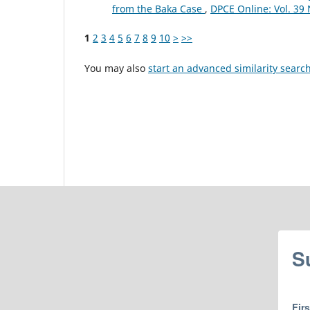
from the Baka Case
,
DPCE Online: Vol. 39 
1
2
3
4
5
6
7
8
9
10
>
>>
You may also
start an advanced similarity searc