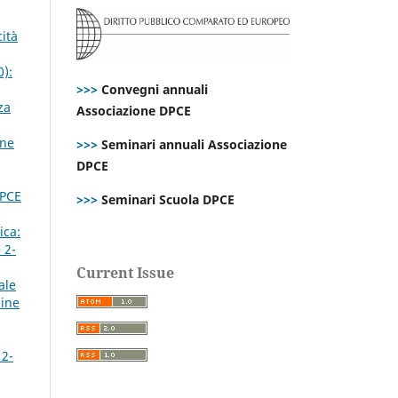
cità
0):
>>>
Convegni annuali
za
Associazione DPCE
one
>>>
Seminari annuali Associazione
DPCE
DPCE
>>>
Seminari Scuola DPCE
ica:
 2-
Current Issue
ale
line
 2-