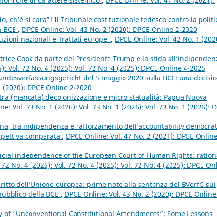
conomiche di carattere sistemico
,
DPCE Online: Vol. 47 No. 2 (2021):
, ch’è sì cara”! Il Tribunale costituzionale tedesco contro la politi
la BCE
,
DPCE Online: Vol. 43 No. 2 (2020): DPCE Online 2-2020
tuzioni nazionali e Trattati europei
,
DPCE Online: Vol. 42 No. 1 (202
trice Cook da parte del Presidente Trump e la sfida all’indipenden
): Vol. 72 No. 4 (2025): Vol. 72 No. 4 (2025): DPCE Online 4-2025
undesverfassungsgericht del 5 maggio 2020 sulla BCE: una decisi
2 (2020): DPCE Online 2-2020
 tra (mancata) decolonizzazione e micro statualità: Papua Nuova
e: Vol. 73 No. 1 (2026): Vol. 73 No. 1 (2026): Vol. 73 No. 1 (2026): 
zona, tra indipendenza e rafforzamento dell’accountability democrat
rospettiva comparata
,
DPCE Online: Vol. 47 No. 2 (2021): DPCE Online
dicial independence of the European Court of Human Rights: ration
 72 No. 4 (2025): Vol. 72 No. 4 (2025): Vol. 72 No. 4 (2025): DPCE On
iritto dell’Unione europea: prime note alla sentenza del BVerfG sui
 pubblico della BCE
,
DPCE Online: Vol. 43 No. 2 (2020): DPCE Online
y of “Unconventional Constitutional Amendments”: Some Lessons