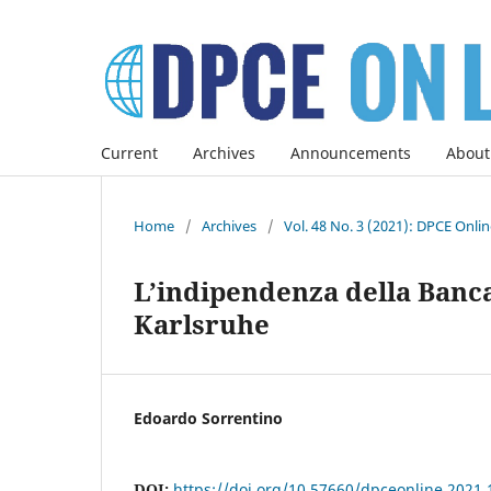
Current
Archives
Announcements
About
Home
/
Archives
/
Vol. 48 No. 3 (2021): DPCE Onli
L’indipendenza della Banca
Karlsruhe
Edoardo Sorrentino
DOI:
https://doi.org/10.57660/dpceonline.2021.