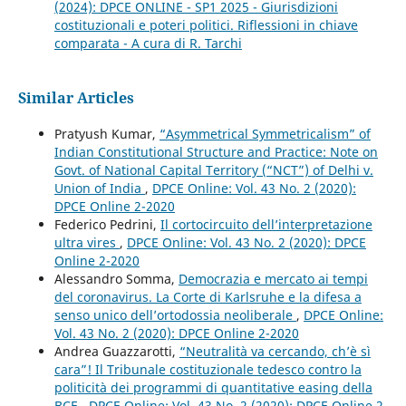
(2024): DPCE ONLINE - SP1 2025 - Giurisdizioni
costituzionali e poteri politici. Riflessioni in chiave
comparata - A cura di R. Tarchi
Similar Articles
Pratyush Kumar,
“Asymmetrical Symmetricalism” of
Indian Constitutional Structure and Practice: Note on
Govt. of National Capital Territory (“NCT”) of Delhi v.
Union of India
,
DPCE Online: Vol. 43 No. 2 (2020):
DPCE Online 2-2020
Federico Pedrini,
Il cortocircuito dell’interpretazione
ultra vires
,
DPCE Online: Vol. 43 No. 2 (2020): DPCE
Online 2-2020
Alessandro Somma,
Democrazia e mercato ai tempi
del coronavirus. La Corte di Karlsruhe e la difesa a
senso unico dell’ortodossia neoliberale
,
DPCE Online:
Vol. 43 No. 2 (2020): DPCE Online 2-2020
Andrea Guazzarotti,
“Neutralità va cercando, ch’è sì
cara”! Il Tribunale costituzionale tedesco contro la
politicità dei programmi di quantitative easing della
BCE
,
DPCE Online: Vol. 43 No. 2 (2020): DPCE Online 2-