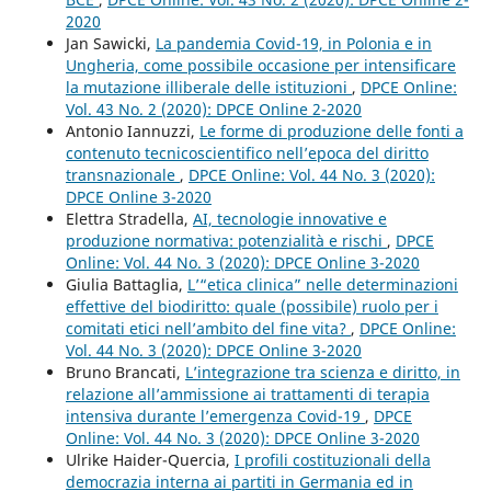
2020
Jan Sawicki,
La pandemia Covid-19, in Polonia e in
Ungheria, come possibile occasione per intensificare
la mutazione illiberale delle istituzioni
,
DPCE Online:
Vol. 43 No. 2 (2020): DPCE Online 2-2020
Antonio Iannuzzi,
Le forme di produzione delle fonti a
contenuto tecnicoscientifico nell’epoca del diritto
transnazionale
,
DPCE Online: Vol. 44 No. 3 (2020):
DPCE Online 3-2020
Elettra Stradella,
AI, tecnologie innovative e
produzione normativa: potenzialità e rischi
,
DPCE
Online: Vol. 44 No. 3 (2020): DPCE Online 3-2020
Giulia Battaglia,
L’“etica clinica” nelle determinazioni
effettive del biodiritto: quale (possibile) ruolo per i
comitati etici nell’ambito del fine vita?
,
DPCE Online:
Vol. 44 No. 3 (2020): DPCE Online 3-2020
Bruno Brancati,
L’integrazione tra scienza e diritto, in
relazione all’ammissione ai trattamenti di terapia
intensiva durante l’emergenza Covid-19
,
DPCE
Online: Vol. 44 No. 3 (2020): DPCE Online 3-2020
Ulrike Haider-Quercia,
I profili costituzionali della
democrazia interna ai partiti in Germania ed in