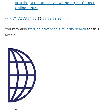
Austria
,
DPCE Online: Vol. 46 No. 1 (2021): DPCE
Online 1-2021
<<
<
71
72
73
74
75
76
77
78
79
80
>
>>
You may also
start an advanced similarity search
for this
article.