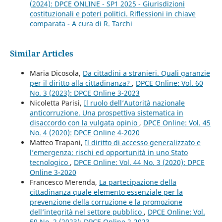
(2024): DPCE ONLINE - SP1 2025 - Giurisdizioni
costituzionali e poteri politici. Riflessioni in chiave
comparata - A cura di R. Tarchi
Similar Articles
Maria Dicosola,
Da cittadini a stranieri. Quali garanzie
per il diritto alla cittadinanza?
,
DPCE Online: Vol. 60
No. 3 (2023): DPCE Online 3-2023
Nicoletta Parisi,
Il ruolo dell’Autorità nazionale
anticorruzione. Una prospettiva sistematica in
disaccordo con la vulgata opinio
,
DPCE Online: Vol. 45
No. 4 (2020): DPCE Online 4-2020
Matteo Trapani,
Il diritto di accesso generalizzato e
l’emergenza: rischi ed opportunità in uno Stato
tecnologico
,
DPCE Online: Vol. 44 No. 3 (2020): DPCE
Online 3-2020
Francesco Merenda,
La partecipazione della
cittadinanza quale elemento essenziale per la
prevenzione della corruzione e la promozione
dell’integrità nel settore pubblico
,
DPCE Online: Vol.
59 No. 2 (2023): DPCE Online 2-2023