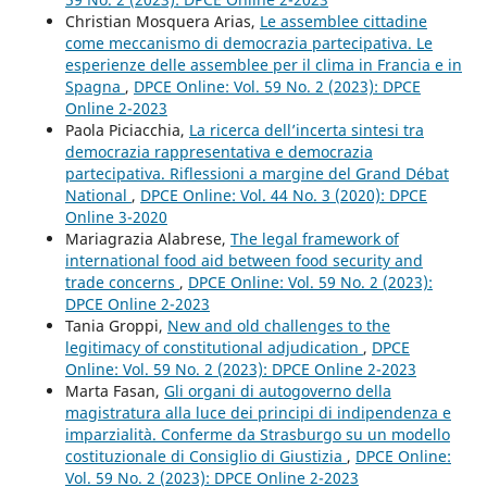
Christian Mosquera Arias,
Le assemblee cittadine
come meccanismo di democrazia partecipativa. Le
esperienze delle assemblee per il clima in Francia e in
Spagna
,
DPCE Online: Vol. 59 No. 2 (2023): DPCE
Online 2-2023
Paola Piciacchia,
La ricerca dell’incerta sintesi tra
democrazia rappresentativa e democrazia
partecipativa. Riflessioni a margine del Grand Débat
National
,
DPCE Online: Vol. 44 No. 3 (2020): DPCE
Online 3-2020
Mariagrazia Alabrese,
The legal framework of
international food aid between food security and
trade concerns
,
DPCE Online: Vol. 59 No. 2 (2023):
DPCE Online 2-2023
Tania Groppi,
New and old challenges to the
legitimacy of constitutional adjudication
,
DPCE
Online: Vol. 59 No. 2 (2023): DPCE Online 2-2023
Marta Fasan,
Gli organi di autogoverno della
magistratura alla luce dei principi di indipendenza e
imparzialità. Conferme da Strasburgo su un modello
costituzionale di Consiglio di Giustizia
,
DPCE Online:
Vol. 59 No. 2 (2023): DPCE Online 2-2023