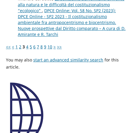
alla natura e le difficoltà del costituzionalismo
“ecologico”
,
DPCE Online: Vol. 58 No. SP2 (2023):
DPCE Online - SP2 2023 - Il costituzionalismo
ambientale fra antropocentrismo e biocentrismo.
Nuove prospettive dal Diritto comparato – A cura di D.
Amirante e R. Tarchi
<<
<
1
2
3
4
5
6
7
8
9
10
>
>>
You may also
start an advanced similarity search
for this
article.