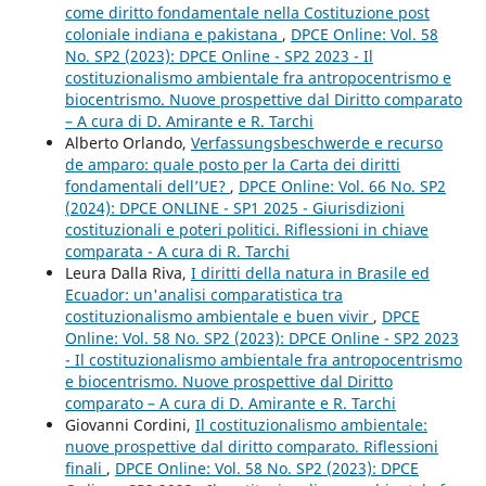
come diritto fondamentale nella Costituzione post
coloniale indiana e pakistana
,
DPCE Online: Vol. 58
No. SP2 (2023): DPCE Online - SP2 2023 - Il
costituzionalismo ambientale fra antropocentrismo e
biocentrismo. Nuove prospettive dal Diritto comparato
– A cura di D. Amirante e R. Tarchi
Alberto Orlando,
Verfassungsbeschwerde e recurso
de amparo: quale posto per la Carta dei diritti
fondamentali dell’UE?
,
DPCE Online: Vol. 66 No. SP2
(2024): DPCE ONLINE - SP1 2025 - Giurisdizioni
costituzionali e poteri politici. Riflessioni in chiave
comparata - A cura di R. Tarchi
Leura Dalla Riva,
I diritti della natura in Brasile ed
Ecuador: un'analisi comparatistica tra
costituzionalismo ambientale e buen vivir
,
DPCE
Online: Vol. 58 No. SP2 (2023): DPCE Online - SP2 2023
- Il costituzionalismo ambientale fra antropocentrismo
e biocentrismo. Nuove prospettive dal Diritto
comparato – A cura di D. Amirante e R. Tarchi
Giovanni Cordini,
Il costituzionalismo ambientale:
nuove prospettive dal diritto comparato. Riflessioni
finali
,
DPCE Online: Vol. 58 No. SP2 (2023): DPCE