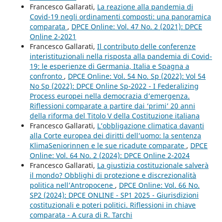
Francesco Gallarati,
La reazione alla pandemia di
Covid-19 negli ordinamenti composti: una panoramica
comparata
,
DPCE Online: Vol. 47 No. 2 (2021): DPCE
Online 2-2021
Francesco Gallarati,
Il contributo delle conferenze
interistituzionali nella risposta alla pandemia di Covid-
19: le esperienze di Germania, Italia e Spagna a
confronto
,
DPCE Online: Vol. 54 No. Sp (2022): Vol 54
No Sp (2022): DPCE Online Sp-2022 - I Federalizing
Process europei nella democrazia d’emergenza.
Riflessioni comparate a partire dai ‘primi’ 20 anni
della riforma del Titolo V della Costituzione italiana
Francesco Gallarati,
L’obbligazione climatica davanti
alla Corte europea dei diritti dell’uomo: la sentenza
KlimaSeniorinnen e le sue ricadute comparate
,
DPCE
Online: Vol. 64 No. 2 (2024): DPCE Online 2-2024
Francesco Gallarati,
La giustizia costituzionale salverà
il mondo? Obblighi di protezione e discrezionalità
politica nell’Antropocene
,
DPCE Online: Vol. 66 No.
SP2 (2024): DPCE ONLINE - SP1 2025 - Giurisdizioni
costituzionali e poteri politici. Riflessioni in chiave
comparata - A cura di R. Tarchi