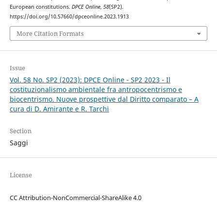
European constitutions.
DPCE Online
,
58
(SP2).
https://doi.org/10.57660/dpceonline.2023.1913
More Citation Formats
Issue
Vol. 58 No. SP2 (2023): DPCE Online - SP2 2023 - Il
costituzionalismo ambientale fra antropocentrismo e
biocentrismo. Nuove prospettive dal Diritto comparato – A
cura di D. Amirante e R. Tarchi
Section
Saggi
License
CC Attribution-NonCommercial-ShareAlike 4.0