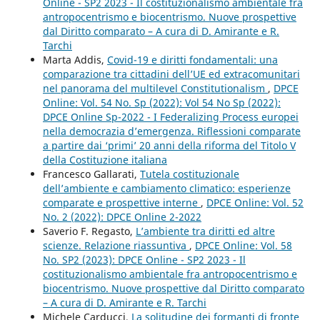
Online - SP2 2023 - Il costituzionalismo ambientale fra
antropocentrismo e biocentrismo. Nuove prospettive
dal Diritto comparato – A cura di D. Amirante e R.
Tarchi
Marta Addis,
Covid-19 e diritti fondamentali: una
comparazione tra cittadini dell’UE ed extracomunitari
nel panorama del multilevel Constitutionalism
,
DPCE
Online: Vol. 54 No. Sp (2022): Vol 54 No Sp (2022):
DPCE Online Sp-2022 - I Federalizing Process europei
nella democrazia d’emergenza. Riflessioni comparate
a partire dai ‘primi’ 20 anni della riforma del Titolo V
della Costituzione italiana
Francesco Gallarati,
Tutela costituzionale
dell’ambiente e cambiamento climatico: esperienze
comparate e prospettive interne
,
DPCE Online: Vol. 52
No. 2 (2022): DPCE Online 2-2022
Saverio F. Regasto,
L’ambiente tra diritti ed altre
scienze. Relazione riassuntiva
,
DPCE Online: Vol. 58
No. SP2 (2023): DPCE Online - SP2 2023 - Il
costituzionalismo ambientale fra antropocentrismo e
biocentrismo. Nuove prospettive dal Diritto comparato
– A cura di D. Amirante e R. Tarchi
Michele Carducci,
La solitudine dei formanti di fronte