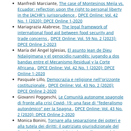
Manfredi Marciante,
The case of Montesinos Mejía vs.
Ecuador: reflection upon the right to personal liberty
in the IACHR’s jurisprudence
,
DPCE Online: Vol. 42
No. 1 (2020): DPCE Online 1-2020
Mariagrazia Alabrese,
The legal framework of
international food aid between food security and
trade concerns
,
DPCE Online: Vol. 59 No. 2 (2023):
DPCE Online 2-2023
María del Ángel Iglesias,
El asunto Jean de Dieu
Ndajigimana y el genocidio ruandés: jugando a dos
bandas entre el Mecanismo Residual y la Corte
Africana
,
DPCE Online: Vol. 42 No. 1 (2020): DPCE
Online 1-2020
Pasquale Lillo,
Democrazia e religione nell’orizzonte
costituzionale
,
DPCE Online: Vol. 43 No. 2 (2020):
DPCE Online 2-2020
Giovanni Poggeschi,
Le Comunità autonome spagnole
di fronte alla crisi Covid- 19: una fase di “federalismo
autonómico” per la Spagna
,
DPCE Online: Vol. 43 No.
2 (2020): DPCE Online 2-2020
Monica Bonini,
Tornare alla separazione dei poteri e
alla tutela dei diritti: il patriziato giurisdizionale del