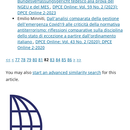
Bundesverfassungsgericht tedesco alla prova del
NGEU e del MES
,
DPCE Online: Vol. 59 No. 2 (2023):
DPCE Online 2-2023
Emilio Minniti,
Dall’analisi comparata della gestione
dell’emergenza Covid19 alle criticità della normativa
antiterrorismo: riflessioni comparative sulla disciplina
dello stato di eccezione a partire dall’ordinamento
italiano
,
DPCE Online: Vol. 43 No. 2 (2020): DPCE
Online 2-2020
<<
<
77
78
79
80
81
82
83
84
85
86
>
>>
You may also
start an advanced similarity search
for this
article.