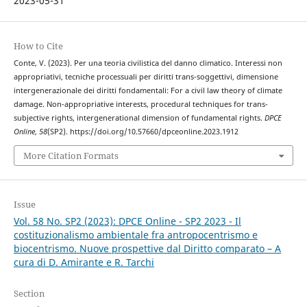
2023-05-31
How to Cite
Conte, V. (2023). Per una teoria civilistica del danno climatico. Interessi non
appropriativi, tecniche processuali per diritti trans-soggettivi, dimensione
intergenerazionale dei diritti fondamentali: For a civil law theory of climate
damage. Non-appropriative interests, procedural techniques for trans-
subjective rights, intergenerational dimension of fundamental rights.
DPCE
Online
,
58
(SP2). https://doi.org/10.57660/dpceonline.2023.1912
More Citation Formats
Issue
Vol. 58 No. SP2 (2023): DPCE Online - SP2 2023 - Il
costituzionalismo ambientale fra antropocentrismo e
biocentrismo. Nuove prospettive dal Diritto comparato – A
cura di D. Amirante e R. Tarchi
Section