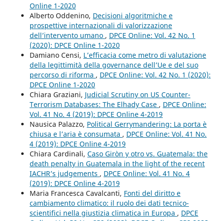
Online 1-2020
Alberto Oddenino,
Decisioni algoritmiche e
prospettive internazionali di valorizzazione
dell’intervento umano
,
DPCE Online: Vol. 42 No. 1
(2020): DPCE Online 1-2020
Damiano Censi,
L’efficacia come metro di valutazione
della legittimità della governance dell’Ue e del suo
percorso di riforma
,
DPCE Online: Vol. 42 No. 1 (2020):
DPCE Online 1-2020
Chiara Graziani,
Judicial Scrutiny on US Counter-
Terrorism Databases: The Elhady Case
,
DPCE Online:
Vol. 41 No. 4 (2019): DPCE Online 4-2019
Nausica Palazzo,
Political Gerrymandering: La porta è
chiusa e l’aria è consumata
,
DPCE Online: Vol. 41 No.
4 (2019): DPCE Online 4-2019
Chiara Cardinali,
Caso Giròn y otro vs. Guatemala: the
death penalty in Guatemala in the light of the recent
IACHR’s judgements
,
DPCE Online: Vol. 41 No. 4
(2019): DPCE Online 4-2019
Maria Francesca Cavalcanti,
Fonti del diritto e
cambiamento climatico: il ruolo dei dati tecnico-
scientifici nella giustizia climatica in Europa
,
DPCE