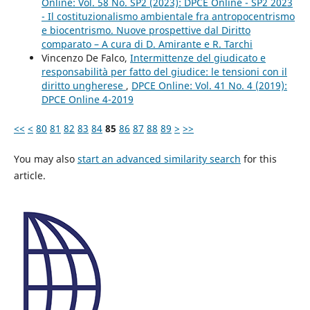
Online: Vol. 58 No. SP2 (2023): DPCE Online - SP2 2023
- Il costituzionalismo ambientale fra antropocentrismo
e biocentrismo. Nuove prospettive dal Diritto
comparato – A cura di D. Amirante e R. Tarchi
Vincenzo De Falco,
Intermittenze del giudicato e
responsabilità per fatto del giudice: le tensioni con il
diritto ungherese
,
DPCE Online: Vol. 41 No. 4 (2019):
DPCE Online 4-2019
<<
<
80
81
82
83
84
85
86
87
88
89
>
>>
You may also
start an advanced similarity search
for this
article.