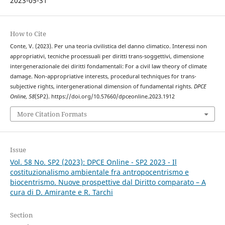
2023-05-31
How to Cite
Conte, V. (2023). Per una teoria civilistica del danno climatico. Interessi non
appropriativi, tecniche processuali per diritti trans-soggettivi, dimensione
intergenerazionale dei diritti fondamentali: For a civil law theory of climate
damage. Non-appropriative interests, procedural techniques for trans-
subjective rights, intergenerational dimension of fundamental rights.
DPCE
Online
,
58
(SP2). https://doi.org/10.57660/dpceonline.2023.1912
More Citation Formats
Issue
Vol. 58 No. SP2 (2023): DPCE Online - SP2 2023 - Il
costituzionalismo ambientale fra antropocentrismo e
biocentrismo. Nuove prospettive dal Diritto comparato – A
cura di D. Amirante e R. Tarchi
Section