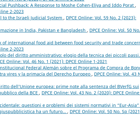
dicial Pushback: A Response to Moshe Cohen-Eliya and Iddo Porat
,
nline 2-2023
 to the Israeli Judicial System
,
DPCE Online: Vol. 59 No. 2 (2023):
normazione in India, Pakistan e Bangladesh
,
DPCE Online: Vol. 50 No
 of international food aid between food security and trade conce
nline 2-2023
lo del diritto amministrativo: elogio della tecnica dei piccoli pass
CE Online: Vol. 46 No. 1 (2021): DPCE Online 1-2021
Constitucional Federal Alemán sobre el Programa de Compra de Bon
ltra vires y la primacía del Derecho Europeo
,
DPCE Online: Vol. 43 
iritto dell’Unione europea: prime note alla sentenza del BVerfG sui
 pubblico della BCE
,
DPCE Online: Vol. 43 No. 2 (2020): DPCE Online
ccidentale: questioni e problemi dei sistemi normativi in “Eur-Asia”
na giuspubblicistica ha un futuro…
,
DPCE Online: Vol. 50 No. Sp (2021