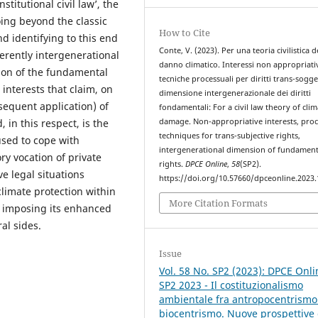
stitutional civil law’, the
oing beyond the classic
How to Cite
 identifying to this end
Conte, V. (2023). Per una teoria civilistica d
rently intergenerational
danno climatico. Interessi non appropriativ
tion of the fundamental
tecniche processuali per diritti trans-sogget
 interests that claim, on
dimensione intergenerazionale dei diritti
bsequent application) of
fondamentali: For a civil law theory of clim
in this respect, is the
damage. Non-appropriative interests, pro
techniques for trans-subjective rights,
 used to cope with
intergenerational dimension of fundament
ry vocation of private
rights.
DPCE Online
,
58
(SP2).
ve legal situations
https://doi.org/10.57660/dpceonline.2023
climate protection within
More Citation Formats
s, imposing its enhanced
al sides.
Issue
Vol. 58 No. SP2 (2023): DPCE Onli
SP2 2023 - Il costituzionalismo
ambientale fra antropocentrismo
biocentrismo. Nuove prospettive 