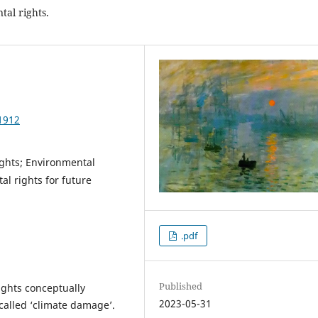
tal rights.
1912
ights; Environmental
al rights for future
.pdf
Published
ights conceptually
2023-05-31
called ‘climate damage’.