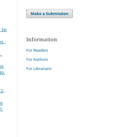
Make a Submission
. Sp
Information
rns
,
For Readers
i…
For Authors
os
For Librarians
No.
 2-
 e
):