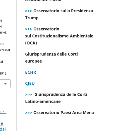
>>>
Osservatorio sulla Presidenza
Trump
el
i,
>>>
Osservatorio
tivi,
sul Costituzionalismo Ambientale
(OCA)
ate
cedural
Giurisprudenza delle Corti
europee
al
ECHR
.1912
CJEU
>>>
Giurisprudenza delle Corti
Latino-americane
ne -
>>>
Osservatorio Paesi Area Mena
 e
dal