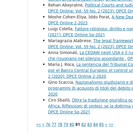
Rehan Abeyratne,
Political Courts and Ju
DPCE Online: Vol. 59 No. 2 (2023): DPCE O
Moshe Cohen-Eliya, Iddo Porat,
A New Deal
DPCE Online 2-2023
Luigi Colella,
Fattore religioso, diritto e 
(2021): DPCE Online Sp-2021
Mariagrazia Alabrese,
The legal framework
DPCE Online: Vol. 59 No. 2 (2023): DPCE O
Anna Simonati,
La CEDAW negli USA e il ruo
che risuonano nel silenzio assordante
,
DP
María J. Roca,
La sentencia del Tribunal 
por el Banco Central Europeo: el control u
2 (2020): DPCE Online 2-2020
Gino Scaccia,
Nazionalismo giudiziario e d
programmi di acquisto di titoli del debito
2020
Ciro Sbailò,
Oltre la tradizione giuridica o
Africa. Riflessioni di sintesi: se la dottri
DPCE Online Sp-2021
<<
<
76
77
78
79
80
81
82
83
84
85
>
>>