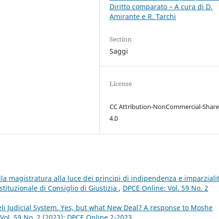
Diritto comparato – A cura di D.
Amirante e R. Tarchi
Section
Saggi
License
CC Attribution-NonCommercial-Share
4.0
la magistratura alla luce dei principi di indipendenza e imparzialit
ituzionale di Consiglio di Giustizia
,
DPCE Online: Vol. 59 No. 2
eli Judicial System. Yes, but what New Deal? A response to Moshe
Vol. 59 No. 2 (2023): DPCE Online 2-2023