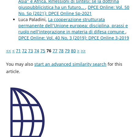
Asia” e Africa. Riflessioni di sintesi: se la dottrina
giuspubblicistica ha un futuro…
,
DPCE Online: Vol. 50
No. Sp (2021): DPCE Online Sp-2021
Luca Paladini,
La cooperazione strutturata
permanente dell’Unione europea: disciplina, prassi e
ruolo nell’integrazione in materia di difesa comune
,
DPCE Online: Vol. 40 No. 3 (2019): DPCE Online 3-2019
<<
<
71
72
73
74
75
76
77
78
79
80
>
>>
You may also
start an advanced similarity search
for this
article.