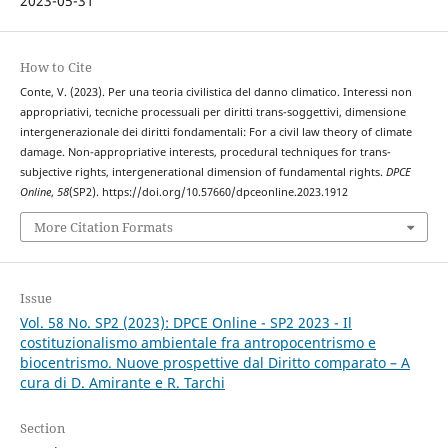
2023-05-31
How to Cite
Conte, V. (2023). Per una teoria civilistica del danno climatico. Interessi non
appropriativi, tecniche processuali per diritti trans-soggettivi, dimensione
intergenerazionale dei diritti fondamentali: For a civil law theory of climate
damage. Non-appropriative interests, procedural techniques for trans-
subjective rights, intergenerational dimension of fundamental rights.
DPCE
Online
,
58
(SP2). https://doi.org/10.57660/dpceonline.2023.1912
More Citation Formats
Issue
Vol. 58 No. SP2 (2023): DPCE Online - SP2 2023 - Il
costituzionalismo ambientale fra antropocentrismo e
biocentrismo. Nuove prospettive dal Diritto comparato – A
cura di D. Amirante e R. Tarchi
Section