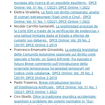
europea alla ricerca di un possibile equilibrio
,
DPCE
Online: Vol. 51 No. 1 (2022): DPCE Online 1-2022
Elettra Stradella,
Le fonti nel diritto comparato: analisi
di scenari extraeuropei (Stati Uniti e Cina)
,
DPCE
Online: Vol. 51 No. 1 (2022): DPCE Online 1-2022
Nicolás Carrillo-Santarelli,
La legitimidad procesal de
la Corte IDH a través de la verificación de evidencias y
una latitud limitada dada al Estado a efectos de
cumplir sus deberes
,
DPCE Online: Vol. 39 No. 2
(2019): DPCE Online 2-2019
Francesco Emanuele Grisostolo,
La potestà legislativa
delle Comunità Autonome spagnole sul diritto civile
speciale o forale: un Giano bifronte, fra passato e
futuro Breve commento sull’introduzione della
proprietà temporanea (propiedad temporal) nel
Codice civile catalano♦
,
DPCE Online: Vol. 39 No. 2
(2019): DPCE Online 2-2019
Paolo Traverso,
Breve introduzione tecnica
all’Intelligenza Artificiale
,
DPCE Online: Vol. 51 No. 1
(2022): DPCE Online 1-2022
Ciro Sbailò,
Oltre la tradizione giuridica occidentale:
questioni e problemi dei sistemi normativi in “Eur-