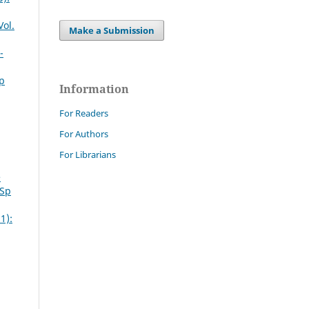
Vol.
Make a Submission
-
Sp
Information
For Readers
For Authors
For Librarians
e
 Sp
1):