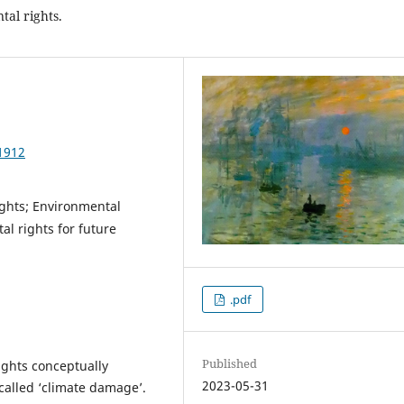
tal rights.
1912
ights; Environmental
al rights for future
.pdf
Published
ights conceptually
2023-05-31
called ‘climate damage’.