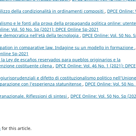
utilizzo della condizionalità in ordinamenti compositi
,
DPCE Online: 
alismo e le fonti alla prova della propaganda politica online: utente
line: Vol. 50 No. Sp (2021): DPCE Online Sp-2021
ne democratica nell’età della tecnologia
,
DPCE Online: Vol. 50 No. 
pation in comparative law. Indagine su un modello in formazione
,
Online Sp-2021
”: la Ley de escaños reservados para pueblos originarios e la
enzione costituente cilena
,
DPCE Online: Vol. 46 No. 1 (2021): DPCE
giurisprudenziali e difetto di costituzionalismo politico nell’Union
mparazione con l’esperienza statunitense
,
DPCE Online: Vol. 50 No.
ranazionale. Riflessioni di sintesi
,
DPCE Online: Vol. 50 No. Sp (202
h
for this article.