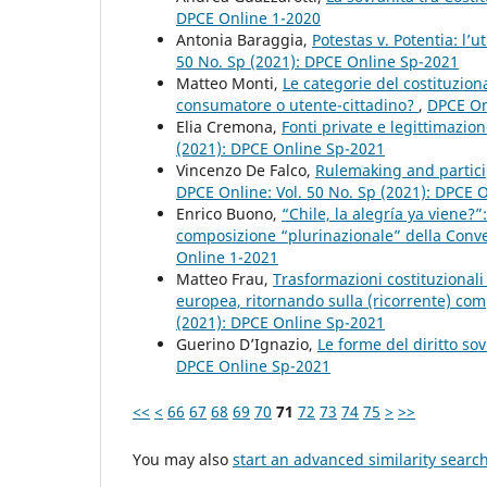
DPCE Online 1-2020
Antonia Baraggia,
Potestas v. Potentia: l’
50 No. Sp (2021): DPCE Online Sp-2021
Matteo Monti,
Le categorie del costituzion
consumatore o utente-cittadino?
,
DPCE On
Elia Cremona,
Fonti private e legittimazio
(2021): DPCE Online Sp-2021
Vincenzo De Falco,
Rulemaking and partici
DPCE Online: Vol. 50 No. Sp (2021): DPCE 
Enrico Buono,
“Chile, la alegría ya viene?
composizione “plurinazionale” della Conv
Online 1-2021
Matteo Frau,
Trasformazioni costituzionali 
europea, ritornando sulla (ricorrente) co
(2021): DPCE Online Sp-2021
Guerino D’Ignazio,
Le forme del diritto sov
DPCE Online Sp-2021
<<
<
66
67
68
69
70
71
72
73
74
75
>
>>
You may also
start an advanced similarity searc