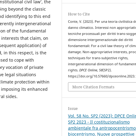
stitutional civil law’, the
oing beyond the classic
How to Cite
 identifying to this end
Conte, V. (2023). Per una teoria civilistica d
rently intergenerational
danno climatico. Interessi non appropriativ
tion of the fundamental
tecniche processuali per diritti trans-sogget
 interests that claim, on
dimensione intergenerazionale dei diritti
bsequent application) of
fondamentali: For a civil law theory of clim
in this respect, is the
damage. Non-appropriative interests, pro
techniques for trans-subjective rights,
 used to cope with
intergenerational dimension of fundament
ry vocation of private
rights.
DPCE Online
,
58
(SP2).
ve legal situations
https://doi.org/10.57660/dpceonline.2023
climate protection within
More Citation Formats
s, imposing its enhanced
al sides.
Issue
Vol. 58 No. SP2 (2023): DPCE Onli
SP2 2023 - Il costituzionalismo
ambientale fra antropocentrismo
biocentrismo. Nuove prospettive 