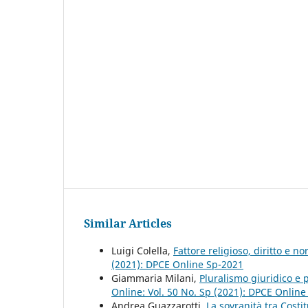
Similar Articles
Luigi Colella,
Fattore religioso, diritto e 
(2021): DPCE Online Sp-2021
Giammaria Milani,
Pluralismo giuridico e 
Online: Vol. 50 No. Sp (2021): DPCE Onlin
Andrea Guazzarotti,
La sovranità tra Costi