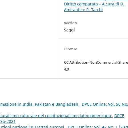
Diritto comparato – A cura di D.
Amirante e R. Tarchi
Section
Saggi
License
CC Attribution-NonCommercial-Share
4.0
normazione in India, Pakistan e Bangladesh
,
DPCE Online: Vol. 50 No
pluralismo culturale nel costituzionalismo latinoamericano
,
DPCE
e Sp-2021
tuzioni nazionali e Trattati europei
,
DPCE Online: Vol. 42 No. 1 (202