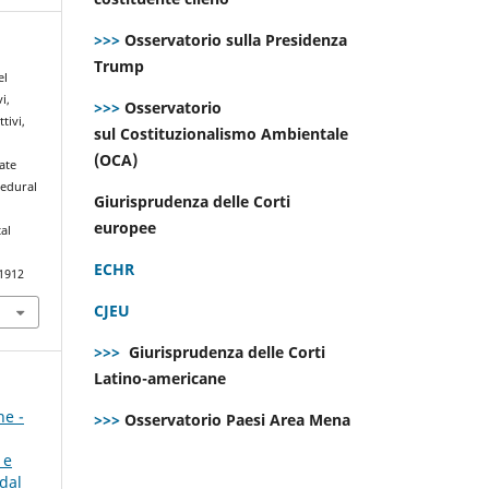
>>>
Osservatorio sulla Presidenza
Trump
el
i,
>>>
Osservatorio
tivi,
sul Costituzionalismo Ambientale
(OCA)
ate
cedural
Giurisprudenza delle Corti
europee
al
ECHR
.1912
CJEU
>>>
Giurisprudenza delle Corti
Latino-americane
ne -
>>>
Osservatorio Paesi Area Mena
 e
dal