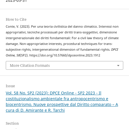
2023-05-31
How to Cite
Conte, V. (2023). Per una teoria civilistica del danno climatico. Interessi non
appropriativi, tecniche processuali per diritti trans-soggettivi, dimensione
intergenerazionale dei diritti fondamentali: For a civil law theory of climate
damage. Non-appropriative interests, procedural techniques for trans-
subjective rights, intergenerational dimension of fundamental rights.
DPCE
Online
,
58
(SP2). https://doi.org/10.57660/dpceonline.2023.1912
More Citation Formats
Issue
Vol. 58 No. SP2 (2023): DPCE Online - SP2 2023 - Il
costituzionalismo ambientale fra antropocentrismo e
biocentrismo. Nuove prospettive dal Diritto comparato – A
cura di D. Amirante e R. Tarchi
Section