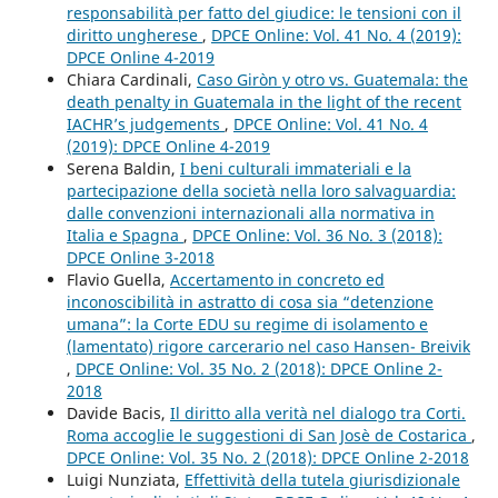
responsabilità per fatto del giudice: le tensioni con il
diritto ungherese
,
DPCE Online: Vol. 41 No. 4 (2019):
DPCE Online 4-2019
Chiara Cardinali,
Caso Giròn y otro vs. Guatemala: the
death penalty in Guatemala in the light of the recent
IACHR’s judgements
,
DPCE Online: Vol. 41 No. 4
(2019): DPCE Online 4-2019
Serena Baldin,
I beni culturali immateriali e la
partecipazione della società nella loro salvaguardia:
dalle convenzioni internazionali alla normativa in
Italia e Spagna
,
DPCE Online: Vol. 36 No. 3 (2018):
DPCE Online 3-2018
Flavio Guella,
Accertamento in concreto ed
inconoscibilità in astratto di cosa sia “detenzione
umana”: la Corte EDU su regime di isolamento e
(lamentato) rigore carcerario nel caso Hansen- Breivik
,
DPCE Online: Vol. 35 No. 2 (2018): DPCE Online 2-
2018
Davide Bacis,
Il diritto alla verità nel dialogo tra Corti.
Roma accoglie le suggestioni di San Josè de Costarica
,
DPCE Online: Vol. 35 No. 2 (2018): DPCE Online 2-2018
Luigi Nunziata,
Effettività della tutela giurisdizionale