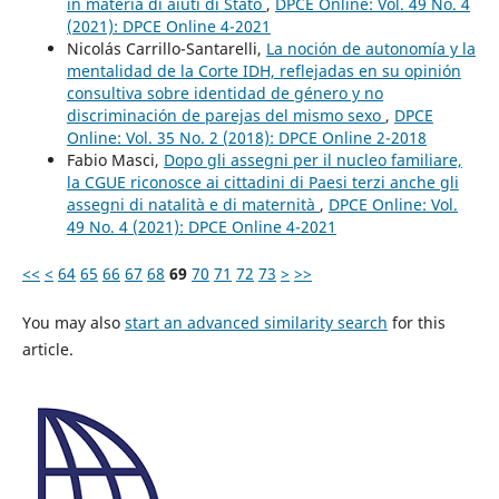
in materia di aiuti di Stato
,
DPCE Online: Vol. 49 No. 4
(2021): DPCE Online 4-2021
Nicolás Carrillo-Santarelli,
La noción de autonomía y la
mentalidad de la Corte IDH, reflejadas en su opinión
consultiva sobre identidad de género y no
discriminación de parejas del mismo sexo
,
DPCE
Online: Vol. 35 No. 2 (2018): DPCE Online 2-2018
Fabio Masci,
Dopo gli assegni per il nucleo familiare,
la CGUE riconosce ai cittadini di Paesi terzi anche gli
assegni di natalità e di maternità
,
DPCE Online: Vol.
49 No. 4 (2021): DPCE Online 4-2021
<<
<
64
65
66
67
68
69
70
71
72
73
>
>>
You may also
start an advanced similarity search
for this
article.