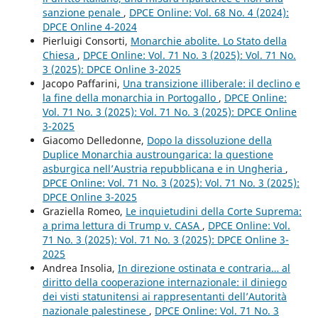
sanzione penale
,
DPCE Online: Vol. 68 No. 4 (2024):
DPCE Online 4-2024
Pierluigi Consorti,
Monarchie abolite. Lo Stato della
Chiesa
,
DPCE Online: Vol. 71 No. 3 (2025): Vol. 71 No.
3 (2025): DPCE Online 3-2025
Jacopo Paffarini,
Una transizione illiberale: il declino e
la fine della monarchia in Portogallo
,
DPCE Online:
Vol. 71 No. 3 (2025): Vol. 71 No. 3 (2025): DPCE Online
3-2025
Giacomo Delledonne,
Dopo la dissoluzione della
Duplice Monarchia austroungarica: la questione
asburgica nell’Austria repubblicana e in Ungheria
,
DPCE Online: Vol. 71 No. 3 (2025): Vol. 71 No. 3 (2025):
DPCE Online 3-2025
Graziella Romeo,
Le inquietudini della Corte Suprema:
a prima lettura di Trump v. CASA
,
DPCE Online: Vol.
71 No. 3 (2025): Vol. 71 No. 3 (2025): DPCE Online 3-
2025
Andrea Insolia,
In direzione ostinata e contraria… al
diritto della cooperazione internazionale: il diniego
dei visti statunitensi ai rappresentanti dell’Autorità
nazionale palestinese
,
DPCE Online: Vol. 71 No. 3