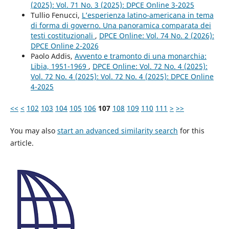
(2025): Vol. 71 No. 3 (2025): DPCE Online 3-2025
Tullio Fenucci,
L’esperienza latino-americana in tema
di forma di governo. Una panoramica comparata dei
testi costituzionali
,
DPCE Online: Vol. 74 No. 2 (2026):
DPCE Online 2-2026
Paolo Addis,
Avvento e tramonto di una monarchia:
Libia, 1951-1969
,
DPCE Online: Vol. 72 No. 4 (2025):
Vol. 72 No. 4 (2025): Vol. 72 No. 4 (2025): DPCE Online
4-2025
<<
<
102
103
104
105
106
107
108
109
110
111
>
>>
You may also
start an advanced similarity search
for this
article.