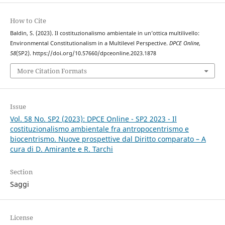
How to Cite
Baldin, S. (2023). Il costituzionalismo ambientale in un’ottica multilivello:
Environmental Constitutionalism in a Multilevel Perspective.
DPCE Online
,
58
(SP2). https://doi.org/10.57660/dpceonline.2023.1878
More Citation Formats
Issue
Vol. 58 No. SP2 (2023): DPCE Online - SP2 2023 - Il
costituzionalismo ambientale fra antropocentrismo e
biocentrismo. Nuove prospettive dal Diritto comparato – A
cura di D. Amirante e R. Tarchi
Section
Saggi
License