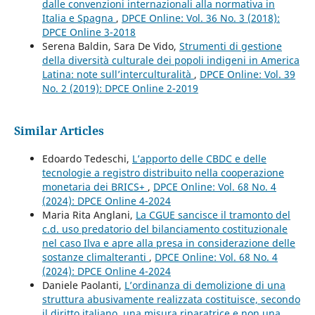
dalle convenzioni internazionali alla normativa in
Italia e Spagna
,
DPCE Online: Vol. 36 No. 3 (2018):
DPCE Online 3-2018
Serena Baldin, Sara De Vido,
Strumenti di gestione
della diversità culturale dei popoli indigeni in America
Latina: note sull’interculturalità
,
DPCE Online: Vol. 39
No. 2 (2019): DPCE Online 2-2019
Similar Articles
Edoardo Tedeschi,
L’apporto delle CBDC e delle
tecnologie a registro distribuito nella cooperazione
monetaria dei BRICS+
,
DPCE Online: Vol. 68 No. 4
(2024): DPCE Online 4-2024
Maria Rita Anglani,
La CGUE sancisce il tramonto del
c.d. uso predatorio del bilanciamento costituzionale
nel caso Ilva e apre alla presa in considerazione delle
sostanze climalteranti
,
DPCE Online: Vol. 68 No. 4
(2024): DPCE Online 4-2024
Daniele Paolanti,
L’ordinanza di demolizione di una
struttura abusivamente realizzata costituisce, secondo
il diritto italiano, una misura riparatrice e non una