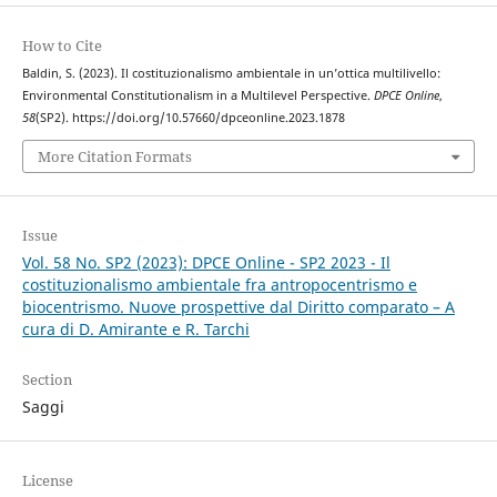
How to Cite
Baldin, S. (2023). Il costituzionalismo ambientale in un’ottica multilivello:
Environmental Constitutionalism in a Multilevel Perspective.
DPCE Online
,
58
(SP2). https://doi.org/10.57660/dpceonline.2023.1878
More Citation Formats
Issue
Vol. 58 No. SP2 (2023): DPCE Online - SP2 2023 - Il
costituzionalismo ambientale fra antropocentrismo e
biocentrismo. Nuove prospettive dal Diritto comparato – A
cura di D. Amirante e R. Tarchi
Section
Saggi
License