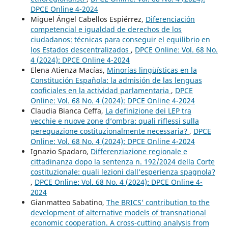
DPCE Online 4-2024
Miguel Ángel Cabellos Espiérrez,
Diferenciación
competencial e igualdad de derechos de los
ciudadanos: técnicas para conseguir el equilibrio en
los Estados descentralizados
,
DPCE Online: Vol. 68 No.
4 (2024): DPCE Online 4-2024
Elena Atienza Macías,
Minorías lingüísticas en la
Constitución Española: la admisión de las lenguas
cooficiales en la actividad parlamentaria
,
DPCE
Online: Vol. 68 No. 4 (2024): DPCE Online 4-2024
Claudia Bianca Ceffa,
La definizione dei LEP tra
vecchie e nuove zone d’ombra: quali riflessi sulla
perequazione costituzionalmente necessaria?
,
DPCE
Online: Vol. 68 No. 4 (2024): DPCE Online 4-2024
Ignazio Spadaro,
Differenziazione regionale e
cittadinanza dopo la sentenza n. 192/2024 della Corte
costituzionale: quali lezioni dall’esperienza spagnola?
,
DPCE Online: Vol. 68 No. 4 (2024): DPCE Online 4-
2024
Gianmatteo Sabatino,
The BRICS’ contribution to the
development of alternative models of transnational
economic cooperation. A cross-cutting analysis from