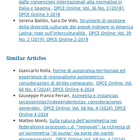
dalle convenzioni internazionali alla normativa in
Italia e Spagna
,
DPCE Online: Vol. 36 No. 3 (2018):
DPCE Online 3-2018
Serena Baldin, Sara De Vido,
Strumenti di gestione
della diversità culturale dei popoli indigeni in America
Latina: note sull’interculturalità
,
DPCE Online: Vol. 39
No. 2 (2019): DPCE Online 2-2019
Similar Articles
Giancarlo Rolla,
Forme di autonomia territoriale ed
esperienze di regionalismo asimmetrico:
considerazioni di diritto comparato
,
DPCE Online: Vol.
68 No. 4 (2024): DPCE Online 4-2024
Giuseppe Franco Ferrari,
Asimetría e instancias
secesionistas/independentistas: consideraciones
generales
,
DPCE Online: Vol. 68 No. 4 (2024): DPCE
Online 4-2024
Matteo Monti,
Sulla natura dell’asimmetria nei
federalising processes c.d. “regionali”: la richiesta di
un’asimmetria “di punta” da parte dei partiti
etnoregionalisti
,
DPCE Online: Vol. 68 No. 4 (2024):