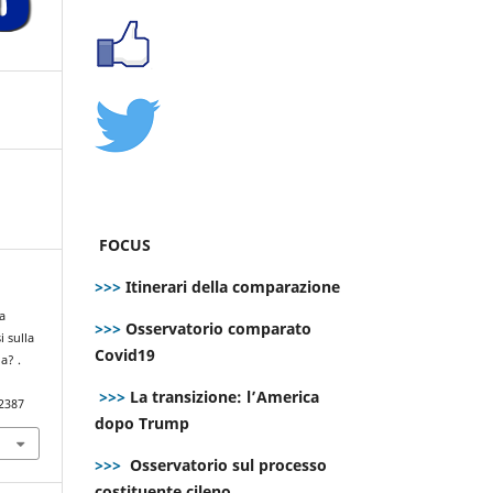
FOCUS
>>>
Itinerari della comparazione
ra
>>>
Osservatorio comparato
i sulla
Covid19
a? .
>>>
La transizione: l’America
.2387
dopo Trump
>>>
Osservatorio sul processo
costituente cileno