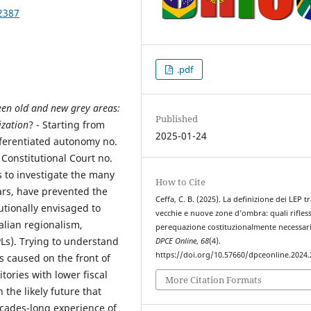
2387
.pdf
ween old and new grey areas:
Published
ization
? - Starting from
2025-01-24
fferentiated autonomy no.
 Constitutional Court no.
 to investigate the many
How to Cite
ars, have prevented the
Ceffa, C. B. (2025). La definizione dei LEP t
tionally envisaged to
vecchie e nuove zone d’ombra: quali rifless
talian regionalism,
perequazione costituzionalmente necessari
Ls). Trying to understand
DPCE Online
,
68
(4).
https://doi.org/10.57660/dpceonline.2024
 caused on the front of
itories with lower fiscal
More Citation Formats
n the likely future that
decades-long experience of