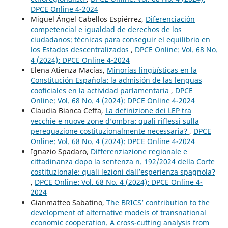
DPCE Online 4-2024
Miguel Ángel Cabellos Espiérrez,
Diferenciación
competencial e igualdad de derechos de los
ciudadanos: técnicas para conseguir el equilibrio en
los Estados descentralizados
,
DPCE Online: Vol. 68 No.
4 (2024): DPCE Online 4-2024
Elena Atienza Macías,
Minorías lingüísticas en la
Constitución Española: la admisión de las lenguas
cooficiales en la actividad parlamentaria
,
DPCE
Online: Vol. 68 No. 4 (2024): DPCE Online 4-2024
Claudia Bianca Ceffa,
La definizione dei LEP tra
vecchie e nuove zone d’ombra: quali riflessi sulla
perequazione costituzionalmente necessaria?
,
DPCE
Online: Vol. 68 No. 4 (2024): DPCE Online 4-2024
Ignazio Spadaro,
Differenziazione regionale e
cittadinanza dopo la sentenza n. 192/2024 della Corte
costituzionale: quali lezioni dall’esperienza spagnola?
,
DPCE Online: Vol. 68 No. 4 (2024): DPCE Online 4-
2024
Gianmatteo Sabatino,
The BRICS’ contribution to the
development of alternative models of transnational
economic cooperation. A cross-cutting analysis from