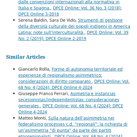
dalle convenzioni internazionali alla normativa in
Italia e Spagna
,
DPCE Online: Vol. 36 No. 3 (2018):
DPCE Online 3-2018
Serena Baldin, Sara De Vido,
Strumenti di gestione
della diversità culturale dei popoli indigeni in America
Latina: note sull’interculturalità
,
DPCE Online: Vol. 39
No. 2 (2019): DPCE Online 2-2019
Similar Articles
Giancarlo Rolla,
Forme di autonomia territoriale ed
esperienze di regionalismo asimmetrico:
considerazioni di diritto comparato
,
DPCE Online: Vol.
68 No. 4 (2024): DPCE Online 4-2024
Giuseppe Franco Ferrari,
Asimetría e instancias
secesionistas/independentistas: consideraciones
generales
,
DPCE Online: Vol. 68 No. 4 (2024): DPCE
Online 4-2024
Matteo Monti,
Sulla natura dell’asimmetria nei
federalising processes c.d. “regionali”: la richiesta di
un’asimmetria “di punta” da parte dei partiti
etnoregionalisti
,
DPCE Online: Vol. 68 No. 4 (2024):