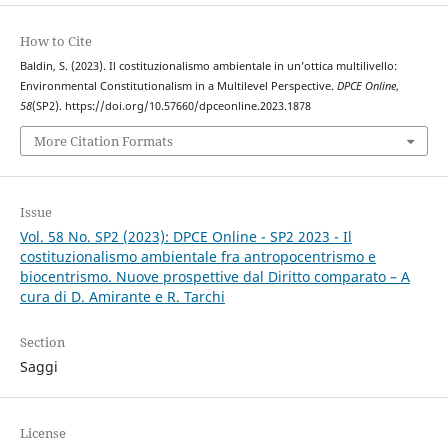
How to Cite
Baldin, S. (2023). Il costituzionalismo ambientale in un’ottica multilivello:
Environmental Constitutionalism in a Multilevel Perspective.
DPCE Online
,
58
(SP2). https://doi.org/10.57660/dpceonline.2023.1878
More Citation Formats
Issue
Vol. 58 No. SP2 (2023): DPCE Online - SP2 2023 - Il
costituzionalismo ambientale fra antropocentrismo e
biocentrismo. Nuove prospettive dal Diritto comparato – A
cura di D. Amirante e R. Tarchi
Section
Saggi
License