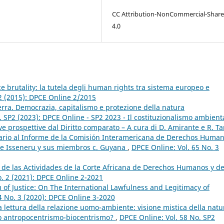
CC Attribution-NonCommercial-Share
4.0
ce brutality: la tutela degli human rights tra sistema europeo e
 2 (2015): DPCE Online 2/2015
 terra. Democrazia, capitalismo e protezione della natura
. SP2 (2023): DPCE Online - SP2 2023 - Il costituzionalismo ambient
 prospettive dal Diritto comparato – A cura di D. Amirante e R. Ta
rio al Informe de la Comisión Interamericana de Derechos Huma
e Isseneru y sus miembros c. Guyana
,
DPCE Online: Vol. 65 No. 3
 de las Actividades de la Corte Africana de Derechos Humanos y de
o. 2 (2021): DPCE Online 2-2021
of Justice: On The International Lawfulness and Legitimacy of
4 No. 3 (2020): DPCE Online 3-2020
la lettura della relazione uomo-ambiente: visione mistica della natu
mo antropocentrismo-biocentrismo?
,
DPCE Online: Vol. 58 No. SP2