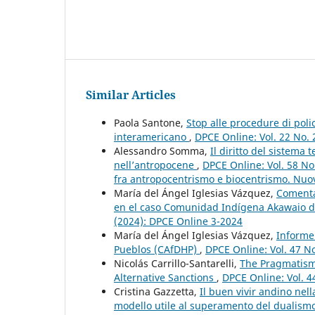
Similar Articles
Paola Santone,
Stop alle procedure di poli
interamericano
,
DPCE Online: Vol. 22 No.
Alessandro Somma,
Il diritto del sistema
nell’antropocene
,
DPCE Online: Vol. 58 No
fra antropocentrismo e biocentrismo. Nuove
María del Ángel Iglesias Vázquez,
Comenta
en el caso Comunidad Indígena Akawaio d
(2024): DPCE Online 3-2024
María del Ángel Iglesias Vázquez,
Informe
Pueblos (CAfDHP)
,
DPCE Online: Vol. 47 N
Nicolás Carrillo-Santarelli,
The Pragmatism 
Alternative Sanctions
,
DPCE Online: Vol. 4
Cristina Gazzetta,
Il buen vivir andino nel
modello utile al superamento del dualis