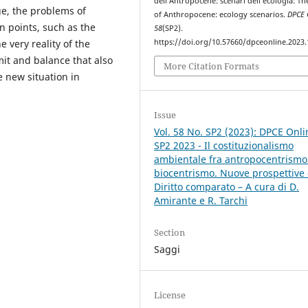
dell’Antropocene: scenari dell’ecologia: Th
ge, the problems of
of Anthropocene: ecology scenarios.
DPCE 
n points, such as the
58
(SP2).
e very reality of the
https://doi.org/10.57660/dpceonline.2023
it and balance that also
More Citation Formats
e new situation in
Issue
Vol. 58 No. SP2 (2023): DPCE Onli
SP2 2023 - Il costituzionalismo
ambientale fra antropocentrismo
biocentrismo. Nuove prospettive 
Diritto comparato – A cura di D.
Amirante e R. Tarchi
Section
Saggi
License