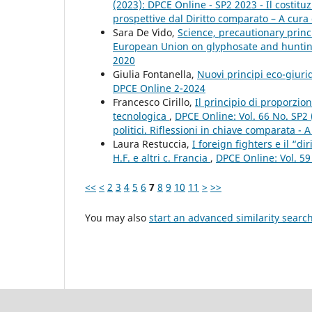
(2023): DPCE Online - SP2 2023 - Il costi
prospettive dal Diritto comparato – A cura 
Sara De Vido,
Science, precautionary princ
European Union on glyphosate and hunt
2020
Giulia Fontanella,
Nuovi principi eco-giuri
DPCE Online 2-2024
Francesco Cirillo,
Il principio di proporzio
tecnologica
,
DPCE Online: Vol. 66 No. SP2 
politici. Riflessioni in chiave comparata - A
Laura Restuccia,
I foreign fighters e il “di
H.F. e altri c. Francia
,
DPCE Online: Vol. 59
<<
<
2
3
4
5
6
7
8
9
10
11
>
>>
You may also
start an advanced similarity searc