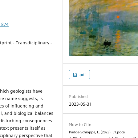
1874
rint - Transdiciplinary -
.pdf
which geologists have
Published
the name suggests, is
2023-05-31
ies of influencing and
l, and biological balances
d disturbing consequences
How to Cite
text presents itself as
Padoa-Schioppa, E. (2023). L’Epoca
sciplinary perspective that