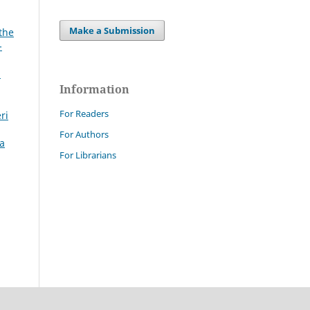
Make a Submission
the
-
:
Information
For Readers
ri
For Authors
za
For Librarians