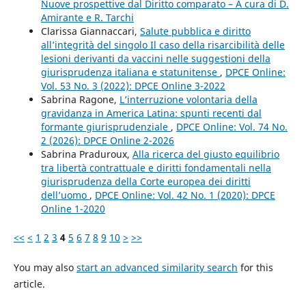
Nuove prospettive dal Diritto comparato – A cura di D.
Amirante e R. Tarchi
Clarissa Giannaccari,
Salute pubblica e diritto
all’integrità del singolo Il caso della risarcibilità delle
lesioni derivanti da vaccini nelle suggestioni della
giurisprudenza italiana e statunitense
,
DPCE Online:
Vol. 53 No. 3 (2022): DPCE Online 3-2022
Sabrina Ragone,
L’interruzione volontaria della
gravidanza in America Latina: spunti recenti dal
formante giurisprudenziale
,
DPCE Online: Vol. 74 No.
2 (2026): DPCE Online 2-2026
Sabrina Praduroux,
Alla ricerca del giusto equilibrio
tra libertà contrattuale e diritti fondamentali nella
giurisprudenza della Corte europea dei diritti
dell’uomo
,
DPCE Online: Vol. 42 No. 1 (2020): DPCE
Online 1-2020
<<
<
1
2
3
4
5
6
7
8
9
10
>
>>
You may also
start an advanced similarity search
for this
article.