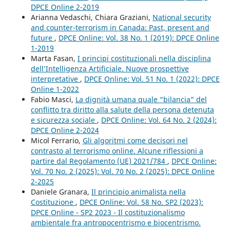
DPCE Online 2-2019
Arianna Vedaschi, Chiara Graziani,
National security
and counter-terrorism in Canada: Past, present and
future
,
DPCE Online: Vol. 38 No. 1 (2019): DPCE Online
1-2019
Marta Fasan,
I principi costituzionali nella disciplina
dell’Intelligenza Artificiale. Nuove prospettive
interpretative
,
DPCE Online: Vol. 51 No. 1 (2022): DPCE
Online 1-2022
Fabio Masci,
La dignità umana quale “bilancia” del
conflitto tra diritto alla salute della persona detenuta
e sicurezza sociale
,
DPCE Online: Vol. 64 No. 2 (2024):
DPCE Online 2-2024
Micol Ferrario,
Gli algoritmi come decisori nel
contrasto al terrorismo online. Alcune riflessioni a
partire dal Regolamento (UE) 2021/784
,
DPCE Online:
Vol. 70 No. 2 (2025): Vol. 70 No. 2 (2025): DPCE Online
2-2025
Daniele Granara,
Il principio animalista nella
Costituzione
,
DPCE Online: Vol. 58 No. SP2 (2023):
DPCE Online - SP2 2023 - Il costituzionalismo
ambientale fra antropocentrismo e biocentrismo.