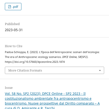
.pdf
Published
2023-05-31
How to Cite
Padoa-Schioppa, E. (2023). L’Epoca dell’Antropocene: scenari dell’ecologia:
The era of Anthropocene: ecology scenarios.
DPCE Online
,
58
(SP2).
https://doi.org/10.57660/dpceonline.2023.1874
More Citation Formats
Issue
Vol. 58 No. SP2 (2023): DPCE Online - SP2 2023 - Il
costituzionalismo ambientale fra antropocentrismo e
biocentrismo. Nuove prospettive dal Diritto comparato – A
cura di D. Amirante e R. Tarchi