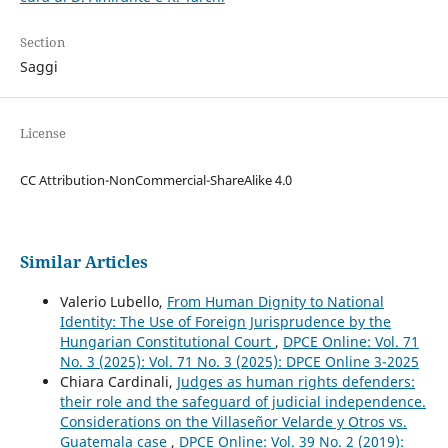
Section
Saggi
License
CC Attribution-NonCommercial-ShareAlike 4.0
Similar Articles
Valerio Lubello,
From Human Dignity to National
Identity: The Use of Foreign Jurisprudence by the
Hungarian Constitutional Court
,
DPCE Online: Vol. 71
No. 3 (2025): Vol. 71 No. 3 (2025): DPCE Online 3-2025
Chiara Cardinali,
Judges as human rights defenders:
their role and the safeguard of judicial independence.
Considerations on the Villaseñor Velarde y Otros vs.
Guatemala case
,
DPCE Online: Vol. 39 No. 2 (2019):