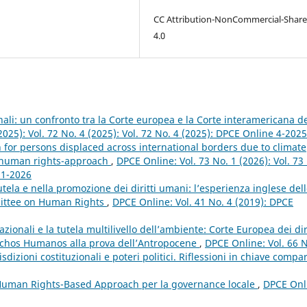
CC Attribution-NonCommercial-Share
4.0
nali: un confronto tra la Corte europea e la Corte interamericana d
2025): Vol. 72 No. 4 (2025): Vol. 72 No. 4 (2025): DPCE Online 4-2025
 for persons displaced across international borders due to climate
d human rights-approach
,
DPCE Online: Vol. 73 No. 1 (2026): Vol. 73
 1-2026
utela e nella promozione dei diritti umani: l’esperienza inglese del
mittee on Human Rights
,
DPCE Online: Vol. 41 No. 4 (2019): DPCE
azionali e la tutela multilivello dell’ambiente: Corte Europea dei diri
echos Humanos alla prova dell’Antropocene
,
DPCE Online: Vol. 66 
dizioni costituzionali e poteri politici. Riflessioni in chiave compa
 Human Rights-Based Approach per la governance locale
,
DPCE Onl