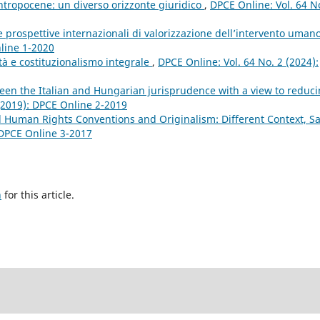
ntropocene: un diverso orizzonte giuridico
,
DPCE Online: Vol. 64 N
e prospettive internazionali di valorizzazione dell’intervento uman
nline 1-2020
à e costituzionalismo integrale
,
DPCE Online: Vol. 64 No. 2 (2024):
ween the Italian and Hungarian jurisprudence with a view to reduc
 (2019): DPCE Online 2-2019
al Human Rights Conventions and Originalism: Different Context, 
 DPCE Online 3-2017
h
for this article.