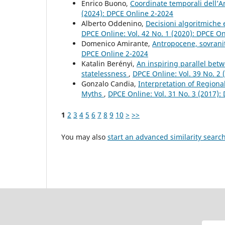
Enrico Buono,
Coordinate temporali dell’A
(2024): DPCE Online 2-2024
Alberto Oddenino,
Decisioni algoritmiche 
DPCE Online: Vol. 42 No. 1 (2020): DPCE O
Domenico Amirante,
Antropocene, sovranit
DPCE Online 2-2024
Katalin Berényi,
An inspiring parallel bet
statelessness
,
DPCE Online: Vol. 39 No. 2
Gonzalo Candia,
Interpretation of Region
Myths
,
DPCE Online: Vol. 31 No. 3 (2017):
1
2
3
4
5
6
7
8
9
10
>
>>
You may also
start an advanced similarity searc