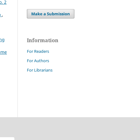
o. 2
Make a Submission
o
,
ing
Information
For Readers
Same
For Authors
For Librarians