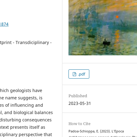
1874
rint - Transdiciplinary -
.pdf
which geologists have
Published
the name suggests, is
2023-05-31
ies of influencing and
l, and biological balances
d disturbing consequences
How to Cite
text presents itself as
Padoa-Schioppa, E. (2023). L’Epoca
sciplinary perspective that