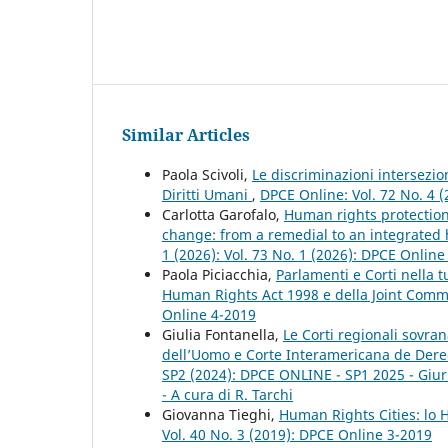
Similar Articles
Paola Scivoli,
Le discriminazioni intersezio
Diritti Umani
,
DPCE Online: Vol. 72 No. 4 (
Carlotta Garofalo,
Human rights protection
change: from a remedial to an integrate
1 (2026): Vol. 73 No. 1 (2026): DPCE Online
Paola Piciacchia,
Parlamenti e Corti nella t
Human Rights Act 1998 e della Joint Com
Online 4-2019
Giulia Fontanella,
Le Corti regionali sovran
dell’Uomo e Corte Interamericana de Der
SP2 (2024): DPCE ONLINE - SP1 2025 - Giuris
- A cura di R. Tarchi
Giovanna Tieghi,
Human Rights Cities: lo
Vol. 40 No. 3 (2019): DPCE Online 3-2019