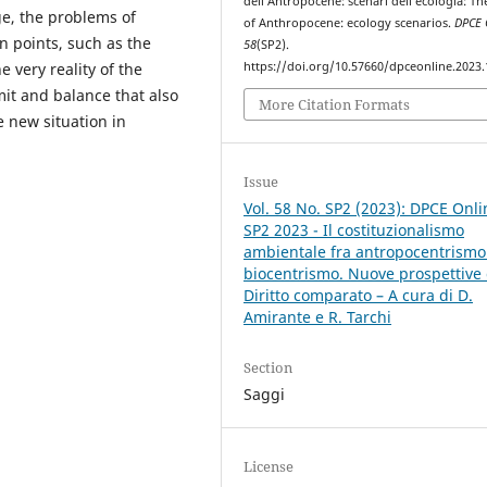
dell’Antropocene: scenari dell’ecologia: Th
ge, the problems of
of Anthropocene: ecology scenarios.
DPCE 
n points, such as the
58
(SP2).
e very reality of the
https://doi.org/10.57660/dpceonline.2023
it and balance that also
More Citation Formats
e new situation in
Issue
Vol. 58 No. SP2 (2023): DPCE Onli
SP2 2023 - Il costituzionalismo
ambientale fra antropocentrismo
biocentrismo. Nuove prospettive 
Diritto comparato – A cura di D.
Amirante e R. Tarchi
Section
Saggi
License