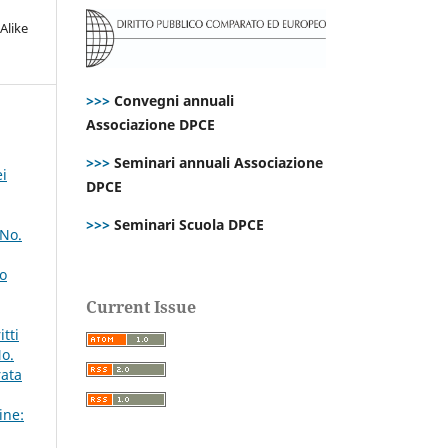
Alike
>>>
Convegni annuali
Associazione DPCE
>>>
Seminari annuali Associazione
ei
DPCE
>>>
Seminari Scuola DPCE
 No.
lo
Current Issue
tti
No.
rata
ine: