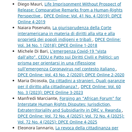
Diego Mauri,
Life Imprisonment Without Prospect of
Release: Comparative Remarks from a Human-Rights
Perspective
,
DPCE Online: Vol. 41 No. 4 (2019): DPCE
Online 4-2019
Naiara Posenato,
La giurisprudenza della Corte
interamericana in materia di diritti alla vita e alla
proprietà dei popoli indigeni e tribali
,
DPCE Online:
Vol. 34 No. 1 (2018): DPCE Online 1-2018
Michele Di Bari,
L’emergenza Covid-19 “vista
dall’alto”. CEDU e Patto sui Diritti Civili e Politici: un
prisma per orientarsi in una riflessione
sull’emergenza Coronavirus nel contesto italiano
,
DPCE Online: Vol. 43 No. 2 (2020): DPCE Online 2-2020
Maria Dicosola,
Da cittadini a stranieri. Quali garanzie
per il diritto alla cittadinanza?
,
DPCE Online: Vol. 60
No. 3 (2023): DPCE Online 3-2023
Manfredi Marciante,
Forging an “African Forum” for
Interstate Human Rights Disputes: Jurisdiction,
Extraterritoriality and Subsidiarity in DRC v. Rwanda
,
DPCE Online: Vol. 72 No. 4 (2025): Vol. 72 No. 4 (2025):
Vol. 72 No. 4 (2025): DPCE Online 4-2025
Eleonora Iannario,
La revoca della cittadinanza per