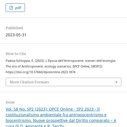
.pdf
Published
2023-05-31
How to Cite
Padoa-Schioppa, E. (2023). L’Epoca dell’Antropocene: scenari dell’ecologia:
The era of Anthropocene: ecology scenarios.
DPCE Online
,
58
(SP2).
https://doi.org/10.57660/dpceonline.2023.1874
More Citation Formats
Issue
Vol. 58 No. SP2 (2023): DPCE Online - SP2 2023 - Il
costituzionalismo ambientale fra antropocentrismo e
biocentrismo. Nuove prospettive dal Diritto comparato – A
cura di D. Amirante e R. Tarchi