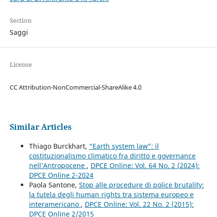
Section
Saggi
License
CC Attribution-NonCommercial-ShareAlike 4.0
Similar Articles
Thiago Burckhart,
“Earth system law”: il
costituzionalismo climatico fra diritto e governance
nell’Antropocene
,
DPCE Online: Vol. 64 No. 2 (2024):
DPCE Online 2-2024
Paola Santone,
Stop alle procedure di police brutality:
la tutela degli human rights tra sistema europeo e
interamericano
,
DPCE Online: Vol. 22 No. 2 (2015):
DPCE Online 2/2015