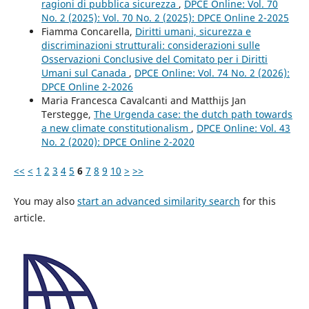
ragioni di pubblica sicurezza
,
DPCE Online: Vol. 70
No. 2 (2025): Vol. 70 No. 2 (2025): DPCE Online 2-2025
Fiamma Concarella,
Diritti umani, sicurezza e
discriminazioni strutturali: considerazioni sulle
Osservazioni Conclusive del Comitato per i Diritti
Umani sul Canada
,
DPCE Online: Vol. 74 No. 2 (2026):
DPCE Online 2-2026
Maria Francesca Cavalcanti and Matthijs Jan
Terstegge,
The Urgenda case: the dutch path towards
a new climate constitutionalism
,
DPCE Online: Vol. 43
No. 2 (2020): DPCE Online 2-2020
<<
<
1
2
3
4
5
6
7
8
9
10
>
>>
You may also
start an advanced similarity search
for this
article.