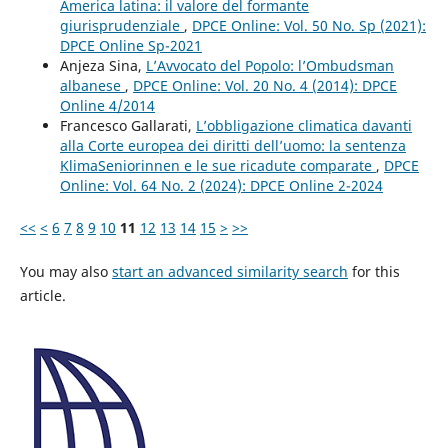
America latina: il valore del formante
giurisprudenziale
,
DPCE Online: Vol. 50 No. Sp (2021):
DPCE Online Sp-2021
Anjeza Sina,
L’Avvocato del Popolo: l’Ombudsman
albanese
,
DPCE Online: Vol. 20 No. 4 (2014): DPCE
Online 4/2014
Francesco Gallarati,
L’obbligazione climatica davanti
alla Corte europea dei diritti dell’uomo: la sentenza
KlimaSeniorinnen e le sue ricadute comparate
,
DPCE
Online: Vol. 64 No. 2 (2024): DPCE Online 2-2024
<<
<
6
7
8
9
10
11
12
13
14
15
>
>>
You may also
start an advanced similarity search
for this
article.