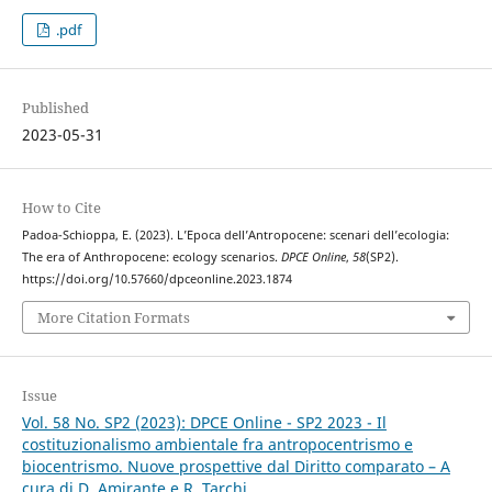
.pdf
Published
2023-05-31
How to Cite
Padoa-Schioppa, E. (2023). L’Epoca dell’Antropocene: scenari dell’ecologia:
The era of Anthropocene: ecology scenarios.
DPCE Online
,
58
(SP2).
https://doi.org/10.57660/dpceonline.2023.1874
More Citation Formats
Issue
Vol. 58 No. SP2 (2023): DPCE Online - SP2 2023 - Il
costituzionalismo ambientale fra antropocentrismo e
biocentrismo. Nuove prospettive dal Diritto comparato – A
cura di D. Amirante e R. Tarchi