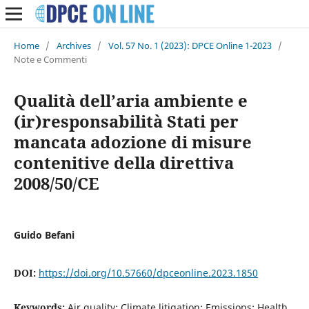
Home
/
Archives
/
Vol. 57 No. 1 (2023): DPCE Online 1-2023
/
Note e Commenti
Qualità dell’aria ambiente e
(ir)responsabilità Stati per
mancata adozione di misure
contenitive della direttiva
2008/50/CE
Guido Befani
DOI:
https://doi.org/10.57660/dpceonline.2023.1850
Keywords:
Air quality; Climate litigation; Emissions; Health.