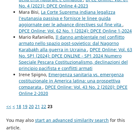
No. 4 (2023): DPCE Online 4-2023
Mara Bisi,
La Corte Suprema indiana legalizza
l’eutanasia passiva e fornisce le linee guida
aggiornate per le advance directives sul fine vita
,
DPCE Online: Vol. 62 No. 1 (2024): DPCE Online 1-2024
Mario Rafaniello,
Il danno ambientale nel conflitto
armato nello spazio post-sovietico: dal Nagorno
Karabakh alla guerra in Ucraina
,
DPCE Online: Vol. 63
No. SP1 (2024): DPCE ONLINE - SP1 2024 Numero
Speciale Pescara Costituzionalismo, declinazioni del
principio pacifista e conflitti armati
Irene Spigno,
Emergenza sanitaria vs. emergenza
costituzionale in America latina: una prospettiva
comparata
,
DPCE Online: Vol. 43 No. 2 (2020): DPCE
Online 2-2020
<<
<
18
19
20
21
22
23
You may also
start an advanced similarity search
for this
article.