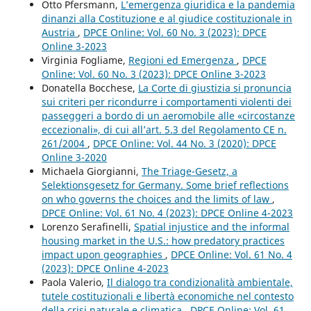
Otto Pfersmann,
L’emergenza giuridica e la pandemia
dinanzi alla Costituzione e al giudice costituzionale in
Austria
,
DPCE Online: Vol. 60 No. 3 (2023): DPCE
Online 3-2023
Virginia Fogliame,
Regioni ed Emergenza
,
DPCE
Online: Vol. 60 No. 3 (2023): DPCE Online 3-2023
Donatella Bocchese,
La Corte di giustizia si pronuncia
sui criteri per ricondurre i comportamenti violenti dei
passeggeri a bordo di un aeromobile alle «circostanze
eccezionali», di cui all’art. 5.3 del Regolamento CE n.
261/2004
,
DPCE Online: Vol. 44 No. 3 (2020): DPCE
Online 3-2020
Michaela Giorgianni,
The Triage-Gesetz, a
Selektionsgesetz for Germany. Some brief reflections
on who governs the choices and the limits of law
,
DPCE Online: Vol. 61 No. 4 (2023): DPCE Online 4-2023
Lorenzo Serafinelli,
Spatial injustice and the informal
housing market in the U.S.: how predatory practices
impact upon geographies
,
DPCE Online: Vol. 61 No. 4
(2023): DPCE Online 4-2023
Paola Valerio,
Il dialogo tra condizionalità ambientale,
tutele costituzionali e libertà economiche nel contesto
della crisi naturale e climatica
,
DPCE Online: Vol. 61