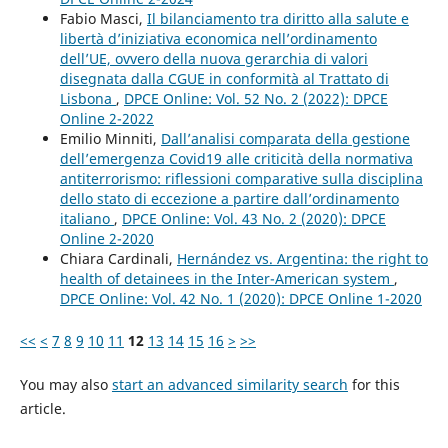
Fabio Masci,
Il bilanciamento tra diritto alla salute e
libertà d’iniziativa economica nell’ordinamento
dell’UE, ovvero della nuova gerarchia di valori
disegnata dalla CGUE in conformità al Trattato di
Lisbona
,
DPCE Online: Vol. 52 No. 2 (2022): DPCE
Online 2-2022
Emilio Minniti,
Dall’analisi comparata della gestione
dell’emergenza Covid19 alle criticità della normativa
antiterrorismo: riflessioni comparative sulla disciplina
dello stato di eccezione a partire dall’ordinamento
italiano
,
DPCE Online: Vol. 43 No. 2 (2020): DPCE
Online 2-2020
Chiara Cardinali,
Hernández vs. Argentina: the right to
health of detainees in the Inter-American system
,
DPCE Online: Vol. 42 No. 1 (2020): DPCE Online 1-2020
<<
<
7
8
9
10
11
12
13
14
15
16
>
>>
You may also
start an advanced similarity search
for this
article.