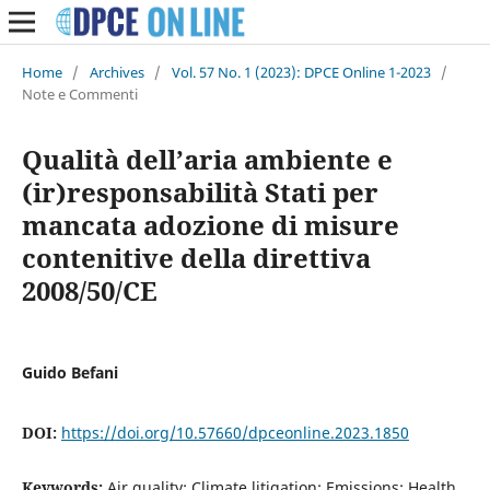
Home
/
Archives
/
Vol. 57 No. 1 (2023): DPCE Online 1-2023
/
Note e Commenti
Qualità dell’aria ambiente e
(ir)responsabilità Stati per
mancata adozione di misure
contenitive della direttiva
2008/50/CE
Guido Befani
DOI:
https://doi.org/10.57660/dpceonline.2023.1850
Keywords:
Air quality; Climate litigation; Emissions; Health.