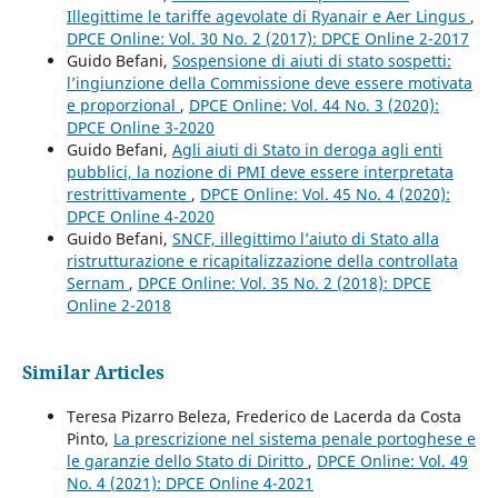
Illegittime le tariffe agevolate di Ryanair e Aer Lingus
,
DPCE Online: Vol. 30 No. 2 (2017): DPCE Online 2-2017
Guido Befani,
Sospensione di aiuti di stato sospetti:
l’ingiunzione della Commissione deve essere motivata
e proporzional
,
DPCE Online: Vol. 44 No. 3 (2020):
DPCE Online 3-2020
Guido Befani,
Agli aiuti di Stato in deroga agli enti
pubblici, la nozione di PMI deve essere interpretata
restrittivamente
,
DPCE Online: Vol. 45 No. 4 (2020):
DPCE Online 4-2020
Guido Befani,
SNCF, illegittimo l’aiuto di Stato alla
ristrutturazione e ricapitalizzazione della controllata
Sernam
,
DPCE Online: Vol. 35 No. 2 (2018): DPCE
Online 2-2018
Similar Articles
Teresa Pizarro Beleza, Frederico de Lacerda da Costa
Pinto,
La prescrizione nel sistema penale portoghese e
le garanzie dello Stato di Diritto
,
DPCE Online: Vol. 49
No. 4 (2021): DPCE Online 4-2021