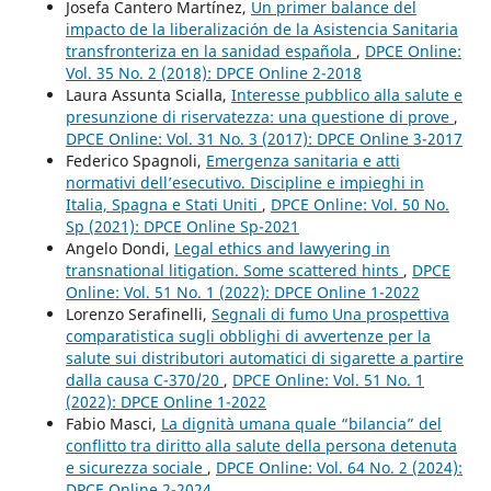
Josefa Cantero Martínez,
Un primer balance del
impacto de la liberalización de la Asistencia Sanitaria
transfronteriza en la sanidad española
,
DPCE Online:
Vol. 35 No. 2 (2018): DPCE Online 2-2018
Laura Assunta Scialla,
Interesse pubblico alla salute e
presunzione di riservatezza: una questione di prove
,
DPCE Online: Vol. 31 No. 3 (2017): DPCE Online 3-2017
Federico Spagnoli,
Emergenza sanitaria e atti
normativi dell’esecutivo. Discipline e impieghi in
Italia, Spagna e Stati Uniti
,
DPCE Online: Vol. 50 No.
Sp (2021): DPCE Online Sp-2021
Angelo Dondi,
Legal ethics and lawyering in
transnational litigation. Some scattered hints
,
DPCE
Online: Vol. 51 No. 1 (2022): DPCE Online 1-2022
Lorenzo Serafinelli,
Segnali di fumo Una prospettiva
comparatistica sugli obblighi di avvertenze per la
salute sui distributori automatici di sigarette a partire
dalla causa C-370/20
,
DPCE Online: Vol. 51 No. 1
(2022): DPCE Online 1-2022
Fabio Masci,
La dignità umana quale “bilancia” del
conflitto tra diritto alla salute della persona detenuta
e sicurezza sociale
,
DPCE Online: Vol. 64 No. 2 (2024):
DPCE Online 2-2024