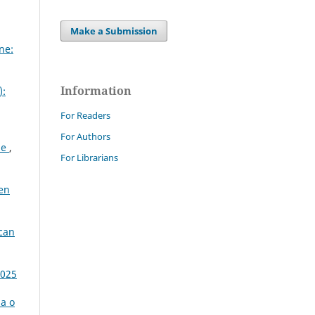
Make a Submission
ne:
Information
):
For Readers
For Authors
ane
,
For Librarians
pen
ican
2025
ma o