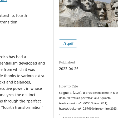
atorship, fourth
transition.
.pdf
exico has had a
Published
identialism developed and
2023-04-26
pe from which it was
le thanks to various extra-
ecks and balances,
How to Cite
ecutive power, in whose
Spigno, I. (2023). Il presidenzialismo in Me
analyzes the distinct
dalla “dittatura perfetta” alla “quarta
ns through the “perfect
trasformazione”.
DPCE Online
,
57
(1).
e “fourth transformation”.
https://doi.org/10.57660/dpceonline.2023
More Citation Formats