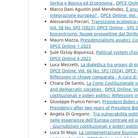
Serbia e Bosnia ed Erzegovina
,
DPCE Onlin
Marco Dani Agustin José Menéndez,
È anc
integrazione europea?
,
DPCE Online: Vol.
Alessandra Porcari,
Transizione ecologica 
Vol. 58 No. SP2 (2023): DPCE Online - SP2 
biocentrismo. Nuove prospettive dal Diritt
Mauro Mazza,
Presidenzialismi asiatici: C
DPCE Online 1-2023
Şule Özsoy Boyunsuz,
Political system ch
DPCE Online 4-2023
Luca Mezzetti,
La dialettica tra organi di g
DPCE Online: Vol. 66 No. SP2 (2024): DPCE O
Riflessioni in chiave comparata - A cura di 
Chiara De Santis,
La Corte Costituzionale 
and democratic societies
,
DPCE Online: Vo
costituzionali e poteri politici. Riflessioni
Giuseppe Franco Ferrari,
President Biden
Presidency after two years of President Bi
Angela Di Gregorio ,
Tra vulnerabilità polit
nelle esperienze dell’Europa centrale ed o
- Giurisdizioni costituzionali e poteri polit
Luca Di Majo,
La compenetrazione biunivoc