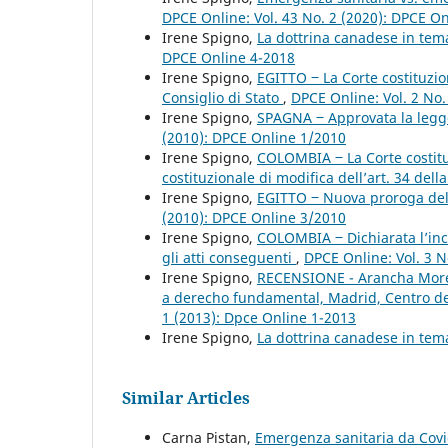
DPCE Online: Vol. 43 No. 2 (2020): DPCE O
Irene Spigno,
La dottrina canadese in tema
DPCE Online 4-2018
Irene Spigno,
EGITTO ‒ La Corte costituzio
Consiglio di Stato
,
DPCE Online: Vol. 2 No
Irene Spigno,
SPAGNA ‒ Approvata la legge
(2010): DPCE Online 1/2010
Irene Spigno,
COLOMBIA ‒ La Corte costituz
costituzionale di modifica dell’art. 34 dell
Irene Spigno,
EGITTO ‒ Nuova proroga dell
(2010): DPCE Online 3/2010
Irene Spigno,
COLOMBIA ‒ Dichiarata l’inco
gli atti conseguenti
,
DPCE Online: Vol. 3 N
Irene Spigno,
RECENSIONE - Arancha Moretó
a derecho fundamental, Madrid, Centro de 
1 (2013): Dpce Online 1-2013
Irene Spigno,
La dottrina canadese in tema
Similar Articles
Carna Pistan,
Emergenza sanitaria da Covid-