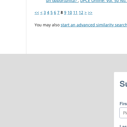
un’opportunità?
,
DPCE Online: Vol. 50 No
<<
<
3
4
5
6
7
8
9
10
11
12
>
>>
You may also
start an advanced similarity searc