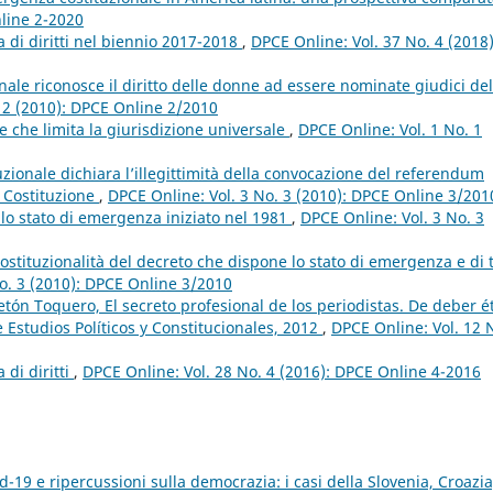
nline 2-2020
 di diritti nel biennio 2017-2018
,
DPCE Online: Vol. 37 No. 4 (2018)
nale riconosce il diritto delle donne ad essere nominate giudici del
. 2 (2010): DPCE Online 2/2010
 che limita la giurisdizione universale
,
DPCE Online: Vol. 1 No. 1
ionale dichiara l’illegittimità della convocazione del referendum
a Costituzione
,
DPCE Online: Vol. 3 No. 3 (2010): DPCE Online 3/201
o stato di emergenza iniziato nel 1981
,
DPCE Online: Vol. 3 No. 3
stituzionalità del decreto che dispone lo stato di emergenza e di t
o. 3 (2010): DPCE Online 3/2010
n Toquero, El secreto profesional de los periodistas. De deber é
Estudios Políticos y Constitucionales, 2012
,
DPCE Online: Vol. 12 
 di diritti
,
DPCE Online: Vol. 28 No. 4 (2016): DPCE Online 4-2016
19 e ripercussioni sulla democrazia: i casi della Slovenia, Croazia