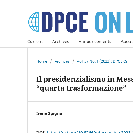
Current
Archives
Announcements
About
Home
/
Archives
/
Vol. 57 No. 1 (2023): DPCE Onli
Il presidenzialismo in Mess
“quarta trasformazione”
Irene Spigno
DOI:
https://doi.org/10.57660/dpceonline.2023.