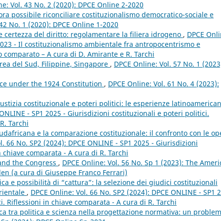
e: Vol. 43 No. 2 (2020): DPCE Online 2-2020
ora possibile riconciliare costituzionalismo democratico-sociale e
 42 No. 1 (2020): DPCE Online 1-2020
e certezza del diritto: regolamentare la filiera idrogeno
,
DPCE Onli
2023 - Il costituzionalismo ambientale fra antropocentrismo e
o comparato – A cura di D. Amirante e R. Tarchi
orea del Sud, Filippine, Singapore
,
DPCE Online: Vol. 57 No. 1 (2023
oice under the 1924 Constitution
,
DPCE Online: Vol. 61 No. 4 (2023):
iustizia costituzionale e poteri politici: le esperienze latinoameric
NLINE - SP1 2025 - Giurisdizioni costituzionali e poteri politici.
R. Tarchi
sudafricana e la comparazione costituzionale: il confronto con le o
l. 66 No. SP2 (2024): DPCE ONLINE - SP1 2025 - Giurisdizioni
 in chiave comparata - A cura di R. Tarchi
 and the Congress
,
DPCE Online: Vol. 56 No. Sp 1 (2023): The Amer
den (a cura di Giuseppe Franco Ferrari)
ica e possibilità di “cattura”: la selezione dei giudici costituzionali
rientale
,
DPCE Online: Vol. 66 No. SP2 (2024): DPCE ONLINE - SP1 
ici. Riflessioni in chiave comparata - A cura di R. Tarchi
a tra politica e scienza nella progettazione normativa: un proble