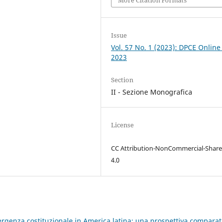
Issue
Vol. 57 No. 1 (2023): DPCE Online
2023
Section
II - Sezione Monografica
License
CC Attribution-NonCommercial-Share
4.0
rgenza costituzionale in America latina: una prospettiva compara