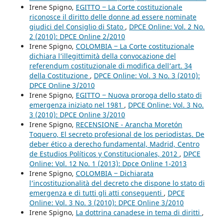
Irene Spigno,
EGITTO ‒ La Corte costituzionale
riconosce il diritto delle donne ad essere nominate
giudici del Consiglio di Stato
,
DPCE Online: Vol. 2 No.
2 (2010): DPCE Online 2/2010
Irene Spigno,
COLOMBIA ‒ La Corte costituzionale
dichiara l’illegittimità della convocazione del
referendum costituzionale di modifica dell’art. 34
della Costituzione
,
DPCE Online: Vol. 3 No. 3 (2010):
DPCE Online 3/2010
Irene Spigno,
EGITTO ‒ Nuova proroga dello stato di
emergenza iniziato nel 1981
,
DPCE Online: Vol. 3 No.
3 (2010): DPCE Online 3/2010
Irene Spigno,
RECENSIONE - Arancha Moretón
Toquero, El secreto profesional de los periodistas. De
deber ético a derecho fundamental, Madrid, Centro
de Estudios Políticos y Constitucionales, 2012
,
DPCE
Online: Vol. 12 No. 1 (2013): Dpce Online 1-2013
Irene Spigno,
COLOMBIA ‒ Dichiarata
l’incostituzionalità del decreto che dispone lo stato di
emergenza e di tutti gli atti conseguenti
,
DPCE
Online: Vol. 3 No. 3 (2010): DPCE Online 3/2010
Irene Spigno,
La dottrina canadese in tema di diritti
,