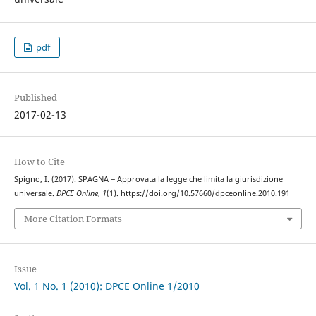
pdf
Published
2017-02-13
How to Cite
Spigno, I. (2017). SPAGNA ‒ Approvata la legge che limita la giurisdizione
universale.
DPCE Online
,
1
(1). https://doi.org/10.57660/dpceonline.2010.191
More Citation Formats
Issue
Vol. 1 No. 1 (2010): DPCE Online 1/2010