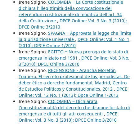
Irene Spigno,
COLOMBIA ‒ La Corte costituzionale
dichiara l’illegittimità della convocazione del
referendum costituzionale di modifica dell’art. 34
della Costituzione
,
DPCE Online: Vol. 3 No. 3 (2010):
DPCE Online 3/2010
Irene Spigno,
SPAGNA ‒ Approvata la legge che limita
la giurisdizione universale
,
DPCE Online: Vol. 1 No. 1
(2010): DPCE Online 1/2010
Irene Spigno,
EGITTO ‒ Nuova proroga dello stato di
emergenza iniziato nel 1981
,
DPCE Online: Vol. 3 No.
3 (2010): DPCE Online 3/2010
Irene Spigno,
RECENSIONE - Arancha Moretón
Toquero, El secreto profesional de los periodistas. De
deber ético a derecho fundamental, Madrid, Centro
de Estudios Políticos y Constitucionales, 2012
,
DPCE
Online: Vol. 12 No. 1 (2013): Dpce Online 1-2013
Irene Spigno,
COLOMBIA ‒ Dichiarata
l’incostituzionalità del decreto che dispone lo stato di
emergenza e di tutti gli atti conseguenti
,
DPCE
Online: Vol. 3 No. 3 (2010): DPCE Online 3/2010