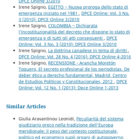
DPCE Online 3/2010
Irene Spigno,
EGITTO ‒ Nuova proroga dello stato di
emergenza iniziato nel 1981
,
DPCE Online: Vol. 3 No.
3 (2010): DPCE Online 3/2010
Irene Spigno,
COLOMBIA ‒ Dichiarata
l’incostituzionalità del decreto che dispone lo stato di
emergenza e di tutti gli atti conseguenti
,
DPCE
Online: Vol. 3 No. 3 (2010): DPCE Online 3/2010
Irene Spigno,
La dottrina canadese in tema di diritti
,
DPCE Online: Vol. 28 No. 4 (2016): DPCE Online 4-2016
Irene Spigno,
RECENSIONE - Arancha Moretón
Toquero, El secreto profesional de los periodistas. De
deber ético a derecho fundamental, Madrid, Centro
de Estudios Políticos y Constitucionales, 2012
,
DPCE
Online: Vol. 12 No. 1 (2013): Dpce Online 1-2013
Similar Articles
Giulia Aravantinou Leonidi,
Peculiarità del sistema
giudiziario greco nella tradizione dell'Europa
meridionale: il peso del contesto costituzionale,
politico ed economico sugli organi di autogoverno