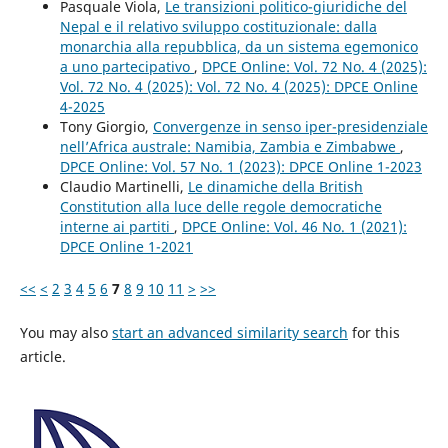
Pasquale Viola,
Le transizioni politico-giuridiche del
Nepal e il relativo sviluppo costituzionale: dalla
monarchia alla repubblica, da un sistema egemonico
a uno partecipativo
,
DPCE Online: Vol. 72 No. 4 (2025):
Vol. 72 No. 4 (2025): Vol. 72 No. 4 (2025): DPCE Online
4-2025
Tony Giorgio,
Convergenze in senso iper-presidenziale
nell’Africa australe: Namibia, Zambia e Zimbabwe
,
DPCE Online: Vol. 57 No. 1 (2023): DPCE Online 1-2023
Claudio Martinelli,
Le dinamiche della British
Constitution alla luce delle regole democratiche
interne ai partiti
,
DPCE Online: Vol. 46 No. 1 (2021):
DPCE Online 1-2021
<<
<
2
3
4
5
6
7
8
9
10
11
>
>>
You may also
start an advanced similarity search
for this
article.