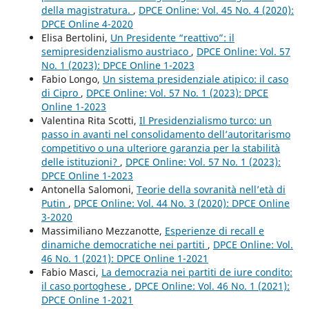
della magistratura.
,
DPCE Online: Vol. 45 No. 4 (2020):
DPCE Online 4-2020
Elisa Bertolini,
Un Presidente “reattivo”: il
semipresidenzialismo austriaco
,
DPCE Online: Vol. 57
No. 1 (2023): DPCE Online 1-2023
Fabio Longo,
Un sistema presidenziale atipico: il caso
di Cipro
,
DPCE Online: Vol. 57 No. 1 (2023): DPCE
Online 1-2023
Valentina Rita Scotti,
Il Presidenzialismo turco: un
passo in avanti nel consolidamento dell’autoritarismo
competitivo o una ulteriore garanzia per la stabilità
delle istituzioni?
,
DPCE Online: Vol. 57 No. 1 (2023):
DPCE Online 1-2023
Antonella Salomoni,
Teorie della sovranità nell’età di
Putin
,
DPCE Online: Vol. 44 No. 3 (2020): DPCE Online
3-2020
Massimiliano Mezzanotte,
Esperienze di recall e
dinamiche democratiche nei partiti
,
DPCE Online: Vol.
46 No. 1 (2021): DPCE Online 1-2021
Fabio Masci,
La democrazia nei partiti de iure condito:
il caso portoghese
,
DPCE Online: Vol. 46 No. 1 (2021):
DPCE Online 1-2021