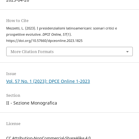
How to Cite
Mezzetti, L. (2023). I presidenzialismi latinoamericani: scenari critici e
prospettive evolutive.
DPCE Online
,
57
(1).
https://doi.org/10.57660/dpceonline.2023.1825
More Citation Formats
Issue
Vol. 57 No. 1 (2023): DPCE Online 1-2023
Section
II - Sezione Monografica
License
CC Attribution-NonCommercial-ShareAlike 4.0