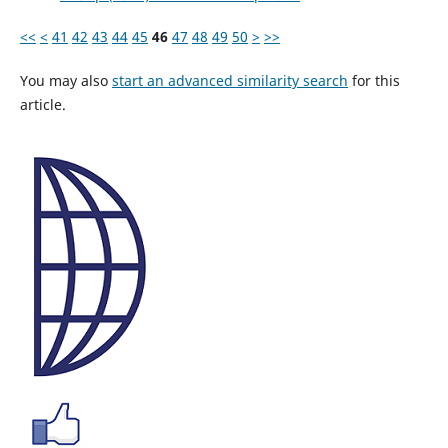
<<
<
41
42
43
44
45
46
47
48
49
50
>
>>
You may also
start an advanced similarity search
for this
article.