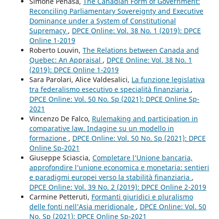
Simone Penasa,
The Canadian Form of Government:
Reconciling Parliamentary Sovereignty and Executive
Dominance under a System of Constitutional
Supremacy
,
DPCE Online: Vol. 38 No. 1 (2019): DPCE
Online 1-2019
Roberto Louvin,
The Relations between Canada and
Quebec: An Appraisal
,
DPCE Online: Vol. 38 No. 1
(2019): DPCE Online 1-2019
Sara Parolari, Alice Valdesalici,
La funzione legislativa
tra federalismo esecutivo e specialità finanziaria
,
DPCE Online: Vol. 50 No. Sp (2021): DPCE Online Sp-
2021
Vincenzo De Falco,
Rulemaking and participation in
comparative law. Indagine su un modello in
formazione
,
DPCE Online: Vol. 50 No. Sp (2021): DPCE
Online Sp-2021
Giuseppe Sciascia,
Completare l’Unione bancaria,
approfondire l’unione economica e monetaria: sentieri
e paradigmi europei verso la stabilità finanziaria
,
DPCE Online: Vol. 39 No. 2 (2019): DPCE Online 2-2019
Carmine Petteruti,
Formanti giuridici e pluralismo
delle fonti nell’Asia meridionale
,
DPCE Online: Vol. 50
No. Sp (2021): DPCE Online Sp-2021