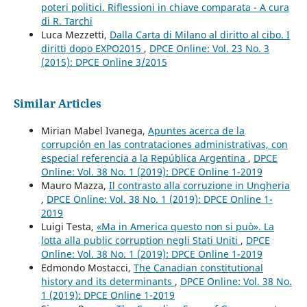
poteri politici. Riflessioni in chiave comparata - A cura
di R. Tarchi
Luca Mezzetti,
Dalla Carta di Milano al diritto al cibo. I
diritti dopo EXPO2015
,
DPCE Online: Vol. 23 No. 3
(2015): DPCE Online 3/2015
Similar Articles
Mirian Mabel Ivanega,
Apuntes acerca de la
corrupción en las contrataciones administrativas, con
especial referencia a la República Argentina
,
DPCE
Online: Vol. 38 No. 1 (2019): DPCE Online 1-2019
Mauro Mazza,
Il contrasto alla corruzione in Ungheria
,
DPCE Online: Vol. 38 No. 1 (2019): DPCE Online 1-
2019
Luigi Testa,
«Ma in America questo non si può». La
lotta alla public corruption negli Stati Uniti
,
DPCE
Online: Vol. 38 No. 1 (2019): DPCE Online 1-2019
Edmondo Mostacci,
The Canadian constitutional
history and its determinants
,
DPCE Online: Vol. 38 No.
1 (2019): DPCE Online 1-2019