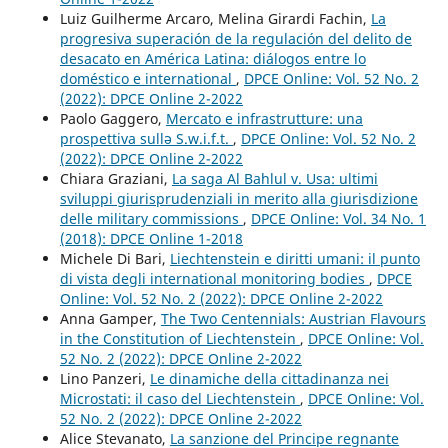
Luiz Guilherme Arcaro, Melina Girardi Fachin,
La
progresiva superación de la regulación del delito de
desacato en América Latina: diálogos entre lo
doméstico e international
,
DPCE Online: Vol. 52 No. 2
(2022): DPCE Online 2-2022
Paolo Gaggero,
Mercato e infrastrutture: una
prospettiva sullə S.w.i.f.t.
,
DPCE Online: Vol. 52 No. 2
(2022): DPCE Online 2-2022
Chiara Graziani,
La saga Al Bahlul v. Usa: ultimi
sviluppi giurisprudenziali in merito alla giurisdizione
delle military commissions
,
DPCE Online: Vol. 34 No. 1
(2018): DPCE Online 1-2018
Michele Di Bari,
Liechtenstein e diritti umani: il punto
di vista degli international monitoring bodies
,
DPCE
Online: Vol. 52 No. 2 (2022): DPCE Online 2-2022
Anna Gamper,
The Two Centennials: Austrian Flavours
in the Constitution of Liechtenstein
,
DPCE Online: Vol.
52 No. 2 (2022): DPCE Online 2-2022
Lino Panzeri,
Le dinamiche della cittadinanza nei
Microstati: il caso del Liechtenstein
,
DPCE Online: Vol.
52 No. 2 (2022): DPCE Online 2-2022
Alice Stevanato,
La sanzione del Principe regnante