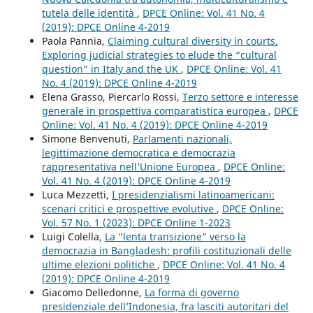
tutela delle identità
,
DPCE Online: Vol. 41 No. 4
(2019): DPCE Online 4-2019
Paola Pannia,
Claiming cultural diversity in courts.
Exploring judicial strategies to elude the “cultural
question” in Italy and the UK
,
DPCE Online: Vol. 41
No. 4 (2019): DPCE Online 4-2019
Elena Grasso, Piercarlo Rossi,
Terzo settore e interesse
generale in prospettiva comparatistica europea
,
DPCE
Online: Vol. 41 No. 4 (2019): DPCE Online 4-2019
Simone Benvenuti,
Parlamenti nazionali,
legittimazione democratica e democrazia
rappresentativa nell’Unione Europea
,
DPCE Online:
Vol. 41 No. 4 (2019): DPCE Online 4-2019
Luca Mezzetti,
I presidenzialismi latinoamericani:
scenari critici e prospettive evolutive
,
DPCE Online:
Vol. 57 No. 1 (2023): DPCE Online 1-2023
Luigi Colella,
La “lenta transizione” verso la
democrazia in Bangladesh: profili costituzionali delle
ultime elezioni politiche
,
DPCE Online: Vol. 41 No. 4
(2019): DPCE Online 4-2019
Giacomo Delledonne,
La forma di governo
presidenziale dell’Indonesia, fra lasciti autoritari del