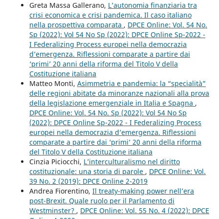
Greta Massa Gallerano,
L’autonomia finanziaria tra
crisi economica e crisi pandemica. Il caso italiano
nella prospettiva comparata
,
DPCE Online: Vol. 54 No.
Sp (2022): Vol 54 No Sp (2022): DPCE Online Sp-2022 -
I Federalizing Process europei nella democrazia
d’emergenza. Riflessioni comparate a partire dai
‘primi’ 20 anni della riforma del Titolo V della
Costituzione italiana
Matteo Monti,
Asimmetria e pandemia: la “specialità”
delle regioni abitate da minoranze nazionali alla prova
della legislazione emergenziale in Italia e Spagna
,
DPCE Online: Vol. 54 No. Sp (2022): Vol 54 No Sp
(2022): DPCE Online Sp-2022 - I Federalizing Process
europei nella democrazia d’emergenza. Riflessioni
comparate a partire dai ‘primi’ 20 anni della riforma
del Titolo V della Costituzione italiana
Cinzia Piciocchi,
L’interculturalismo nel diritto
costituzionale: una storia di parole
,
DPCE Online: Vol.
39 No. 2 (2019): DPCE Online 2-2019
Andrea Fiorentino,
Il treaty-making power nell’era
post-Brexit. Quale ruolo per il Parlamento di
Westminster?
,
DPCE Online: Vol. 55 No. 4 (2022): DPCE