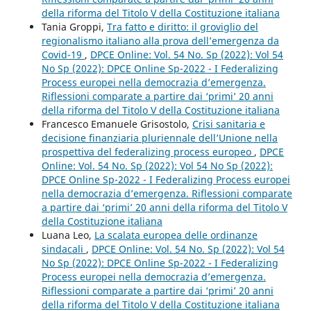
della riforma del Titolo V della Costituzione italiana
Tania Groppi,
Tra fatto e diritto: il groviglio del
regionalismo italiano alla prova dell’emergenza da
Covid-19
,
DPCE Online: Vol. 54 No. Sp (2022): Vol 54
No Sp (2022): DPCE Online Sp-2022 - I Federalizing
Process europei nella democrazia d’emergenza.
Riflessioni comparate a partire dai ‘primi’ 20 anni
della riforma del Titolo V della Costituzione italiana
Francesco Emanuele Grisostolo,
Crisi sanitaria e
decisione finanziaria pluriennale dell’Unione nella
prospettiva del federalizing process europeo
,
DPCE
Online: Vol. 54 No. Sp (2022): Vol 54 No Sp (2022):
DPCE Online Sp-2022 - I Federalizing Process europei
nella democrazia d’emergenza. Riflessioni comparate
a partire dai ‘primi’ 20 anni della riforma del Titolo V
della Costituzione italiana
Luana Leo,
La scalata europea delle ordinanze
sindacali
,
DPCE Online: Vol. 54 No. Sp (2022): Vol 54
No Sp (2022): DPCE Online Sp-2022 - I Federalizing
Process europei nella democrazia d’emergenza.
Riflessioni comparate a partire dai ‘primi’ 20 anni
della riforma del Titolo V della Costituzione italiana