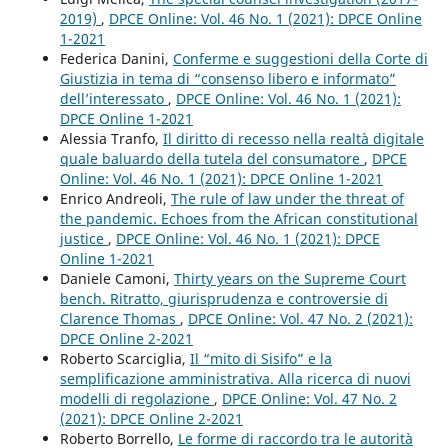
2019)
,
DPCE Online: Vol. 46 No. 1 (2021): DPCE Online
1-2021
Federica Danini,
Conferme e suggestioni della Corte di
Giustizia in tema di “consenso libero e informato”
dell’interessato
,
DPCE Online: Vol. 46 No. 1 (2021):
DPCE Online 1-2021
Alessia Tranfo,
Il diritto di recesso nella realtà digitale
quale baluardo della tutela del consumatore
,
DPCE
Online: Vol. 46 No. 1 (2021): DPCE Online 1-2021
Enrico Andreoli,
The rule of law under the threat of
the pandemic. Echoes from the African constitutional
justice
,
DPCE Online: Vol. 46 No. 1 (2021): DPCE
Online 1-2021
Daniele Camoni,
Thirty years on the Supreme Court
bench. Ritratto, giurisprudenza e controversie di
Clarence Thomas
,
DPCE Online: Vol. 47 No. 2 (2021):
DPCE Online 2-2021
Roberto Scarciglia,
Il “mito di Sisifo” e la
semplificazione amministrativa. Alla ricerca di nuovi
modelli di regolazione
,
DPCE Online: Vol. 47 No. 2
(2021): DPCE Online 2-2021
Roberto Borrello,
Le forme di raccordo tra le autorità