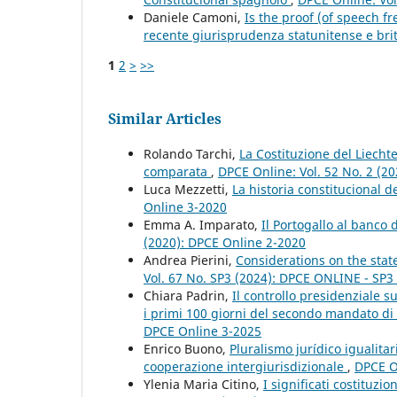
Daniele Camoni,
Is the proof (of speech fr
recente giurisprudenza statunitense e br
1
2
>
>>
Similar Articles
Rolando Tarchi,
La Costituzione del Liechte
comparata
,
DPCE Online: Vol. 52 No. 2 (2
Luca Mezzetti,
La historia constitucional 
Online 3-2020
Emma A. Imparato,
Il Portogallo al banco
(2020): DPCE Online 2-2020
Andrea Pierini,
Considerations on the stat
Vol. 67 No. SP3 (2024): DPCE ONLINE - SP
Chiara Padrin,
Il controllo presidenziale s
i primi 100 giorni del secondo mandato 
DPCE Online 3-2025
Enrico Buono,
Pluralismo jurídico igualitar
cooperazione intergiurisdizionale
,
DPCE On
Ylenia Maria Citino,
I significati costituzi