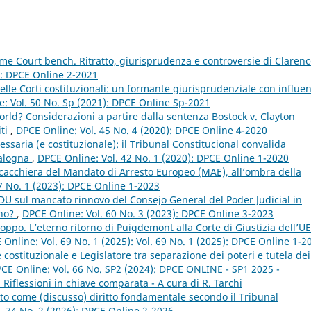
me Court bench. Ritratto, giurisprudenza e controversie di Claren
): DPCE Online 2-2021
elle Corti costituzionali: un formante giurisprudenziale con influe
: Vol. 50 No. Sp (2021): DPCE Online Sp-2021
ld? Considerazioni a partire dalla sentenza Bostock v. Clayton
iti
,
DPCE Online: Vol. 45 No. 4 (2020): DPCE Online 4-2020
ssaria (e costituzionale): il Tribunal Constitucional convalida
talogna
,
DPCE Online: Vol. 42 No. 1 (2020): DPCE Online 1-2020
scacchiera del Mandato di Arresto Europeo (MAE), all’ombra della
7 No. 1 (2023): DPCE Online 1-2023
DU sul mancato rinnovo del Consejo General del Poder Judicial in
ino?
,
DPCE Online: Vol. 60 No. 3 (2023): DPCE Online 3-2023
po. L’eterno ritorno di Puigdemont alla Corte di Giustizia dell’UE
 Online: Vol. 69 No. 1 (2025): Vol. 69 No. 1 (2025): DPCE Online 1-2
 costituzionale e Legislatore tra separazione dei poteri e tutela dei
CE Online: Vol. 66 No. SP2 (2024): DPCE ONLINE - SP1 2025 -
i. Riflessioni in chiave comparata - A cura di R. Tarchi
rto come (discusso) diritto fondamentale secondo il Tribunal
. 74 No. 2 (2026): DPCE Online 2-2026