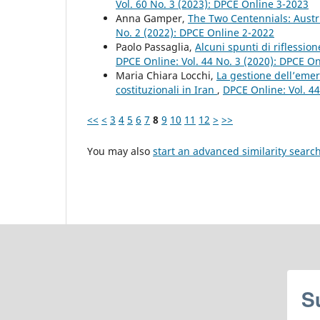
Vol. 60 No. 3 (2023): DPCE Online 3-2023
Anna Gamper,
The Two Centennials: Austri
No. 2 (2022): DPCE Online 2-2022
Paolo Passaglia,
Alcuni spunti di riflession
DPCE Online: Vol. 44 No. 3 (2020): DPCE O
Maria Chiara Locchi,
La gestione dell’emer
costituzionali in Iran
,
DPCE Online: Vol. 4
<<
<
3
4
5
6
7
8
9
10
11
12
>
>>
You may also
start an advanced similarity searc