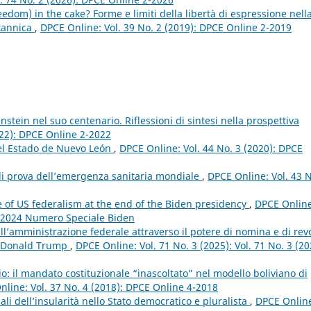
eedom) in the cake? Forme e limiti della libertà di espressione nell
itannica
,
DPCE Online: Vol. 39 No. 2 (2019): DPCE Online 2-2019
nstein nel suo centenario. Riflessioni di sintesi nella prospettiva
022): DPCE Online 2-2022
del Estado de Nuevo León
,
DPCE Online: Vol. 44 No. 3 (2020): DPCE
 di prova dell’emergenza sanitaria mondiale
,
DPCE Online: Vol. 43 N
e of US federalism at the end of the Biden presidency
,
DPCE Online
3 2024 Numero Speciale Biden
ull’amministrazione federale attraverso il potere di nomina e di rev
di Donald Trump
,
DPCE Online: Vol. 71 No. 3 (2025): Vol. 71 No. 3 (20
io: il mandato costituzionale “inascoltato” nel modello boliviano di
line: Vol. 37 No. 4 (2018): DPCE Online 4-2018
onali dell’insularità nello Stato democratico e pluralista
,
DPCE Onlin