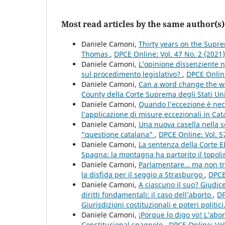
Most read articles by the same author(s)
Daniele Camoni,
Thirty years on the Supre
Thomas
,
DPCE Online: Vol. 47 No. 2 (2021
Daniele Camoni,
L’opinione dissenziente n
sul procedimento legislativo?
,
DPCE Online
Daniele Camoni,
Can a word change the wor
County della Corte Suprema degli Stati Un
Daniele Camoni,
Quando l’eccezione è nece
l’applicazione di misure eccezionali in Ca
Daniele Camoni,
Una nuova casella nella 
“questione catalana”
,
DPCE Online: Vol. 5
Daniele Camoni,
La sentenza della Corte E
Spagna: la montagna ha partorito il topol
Daniele Camoni,
Parlamentare… ma non trop
la disfida per il seggio a Strasburgo
,
DPCE
Daniele Camoni,
A ciascuno il suo? Giudice
diritti fondamentali: il caso dell’aborto
,
DP
Giurisdizioni costituzionali e poteri politic
Daniele Camoni,
¡Porque lo digo yo! L’abo
Constitucional spagnolo
,
DPCE Online: Vol