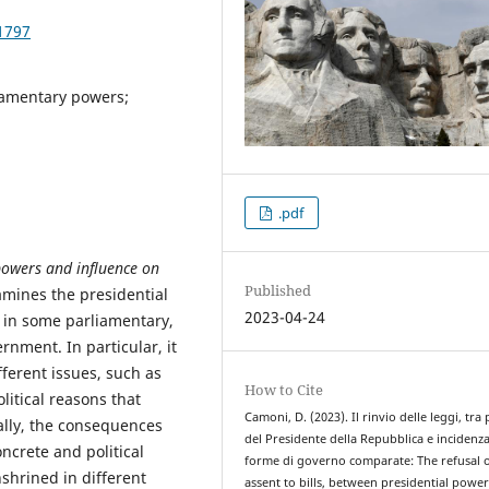
1797
rliamentary powers;
.pdf
 powers and influence on
Published
amines the presidential
2023-04-24
s in some parliamentary,
rnment. In particular, it
fferent issues, such as
How to Cite
litical reasons that
Camoni, D. (2023). Il rinvio delle leggi, tra 
nally, the consequences
del Presidente della Repubblica e incidenza
ncrete and political
forme di governo comparate: The refusal 
shrined in different
assent to bills, between presidential powe