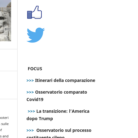
FOCUS
>>>
Itinerari della comparazione
>>>
Osservatorio comparato
Covid19
>>>
La transizione: l’America
dopo Trump
poteri
 sulle
>>>
Osservatorio sul processo
of
rs and
costituente cileno