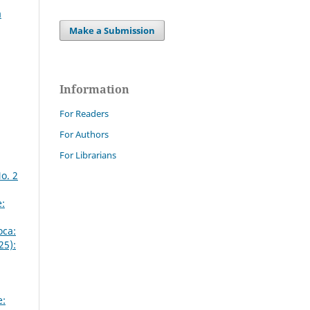
a
Make a Submission
Information
For Readers
For Authors
For Librarians
o. 2
:
oca:
25):
e: