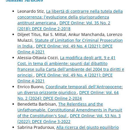
Leonardo Stiz,
La libertà di contrarre nella tutela della
concorrenza: l’evoluzione della giurisprudenza
antitrust americana
,
DPCE Online: Vol. 35 No. 2
(2018): DPCE Online 2-2018
Diljeet Titus, Rai S. Mittal, Ankur Manchanda, Lorenzo
Mulazzi,
Statute of Limitation for Criminal Prosecution
in India
,
DPCE Online: Vol. 49 No. 4 (2021): DPCE
Online 4-2021
Alessia-Ottavia Cozzi,
La modifica degli artt. 9 e 41
Cost. in tema di ambiente: spunti dal dibattito
francese sulla Carta dell’ambiente del 2004 tra diritti e
principi
,
DPCE Online: Vol. 49 No. 4 (2021): DPCE
Online 4-2021
Enrico Buono,
Coordinate temporali dell’Antropocene:
un diverso orizzonte giuridico
,
DPCE Online: Vol. 64
No. 2 (2024): DPCE Online 2-2024
Benedetta Barbisan,
The Relentless and the
Unfathomable. Constitutional Amendments in Pursuit
of the Constitution’s Soul
,
DPCE Online: Vol. 53 No. 3
(2022): DPCE Online 3-2022
Sabrina Praduroux,
Alla ricerca del giusto equilibrio