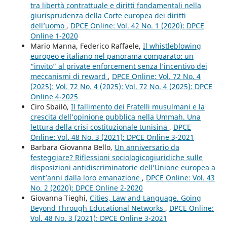
tra libertà contrattuale e diritti fondamentali nella
giurisprudenza della Corte europea dei diritti
dell’uomo
,
DPCE Online: Vol. 42 No. 1 (2020): DPCE
Online 1-2020
Mario Manna, Federico Raffaele,
Il whistleblowing
europeo e italiano nel panorama comparato: un
“invito” al private enforcement senza l’incentivo dei
meccanismi di reward
,
DPCE Online: Vol. 72 No. 4
(2025): Vol. 72 No. 4 (2025): Vol. 72 No. 4 (2025): DPCE
Online 4-2025
Ciro Sbailò,
Il fallimento dei Fratelli musulmani e la
crescita dell’opinione pubblica nella Ummah. Una
lettura della crisi costituzionale tunisina
,
DPCE
Online: Vol. 48 No. 3 (2021): DPCE Online 3-2021
Barbara Giovanna Bello,
Un anniversario da
festeggiare? Riflessioni sociologicogiuridiche sulle
disposizioni antidiscriminatorie dell’Unione europea a
vent’anni dalla loro emanazione
,
DPCE Online: Vol. 43
No. 2 (2020): DPCE Online 2-2020
Giovanna Tieghi,
Cities, Law and Language. Going
Beyond Through Educational Networks
,
DPCE Online:
Vol. 48 No. 3 (2021): DPCE Online 3-2021