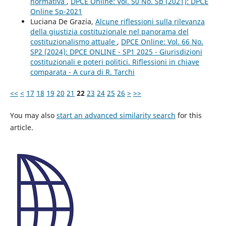
normativa
,
DPCE Online: Vol. 50 No. Sp (2021): DPCE
Online Sp-2021
Luciana De Grazia,
Alcune riflessioni sulla rilevanza
della giustizia costituzionale nel panorama del
costituzionalismo attuale
,
DPCE Online: Vol. 66 No.
SP2 (2024): DPCE ONLINE - SP1 2025 - Giurisdizioni
costituzionali e poteri politici. Riflessioni in chiave
comparata - A cura di R. Tarchi
<<
<
17
18
19
20
21
22
23
24
25
26
>
>>
You may also
start an advanced similarity search
for this
article.