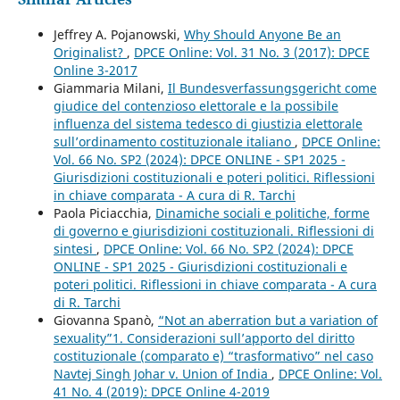
Jeffrey A. Pojanowski,
Why Should Anyone Be an
Originalist?
,
DPCE Online: Vol. 31 No. 3 (2017): DPCE
Online 3-2017
Giammaria Milani,
Il Bundesverfassungsgericht come
giudice del contenzioso elettorale e la possibile
influenza del sistema tedesco di giustizia elettorale
sull’ordinamento costituzionale italiano
,
DPCE Online:
Vol. 66 No. SP2 (2024): DPCE ONLINE - SP1 2025 -
Giurisdizioni costituzionali e poteri politici. Riflessioni
in chiave comparata - A cura di R. Tarchi
Paola Piciacchia,
Dinamiche sociali e politiche, forme
di governo e giurisdizioni costituzionali. Riflessioni di
sintesi
,
DPCE Online: Vol. 66 No. SP2 (2024): DPCE
ONLINE - SP1 2025 - Giurisdizioni costituzionali e
poteri politici. Riflessioni in chiave comparata - A cura
di R. Tarchi
Giovanna Spanò,
“Not an aberration but a variation of
sexuality”1. Considerazioni sull’apporto del diritto
costituzionale (comparato e) “trasformativo” nel caso
Navtej Singh Johar v. Union of India
,
DPCE Online: Vol.
41 No. 4 (2019): DPCE Online 4-2019