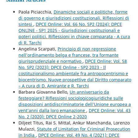
Paola Piciacchia,
Dinamiche sociali e politiche, forme
di governo e giurisdizioni costituzionali. Riflessioni di
sintesi
,
DPCE Online: Vol. 66 No. SP2 (2024): DPCE
ONLINE - SP1 2025 - Giurisdizioni costituzionali e
poteri politici. Riflessioni in chiave comparata - A cura
di R. Tarchi
Angelina Scarpati,
Principio di non regressione
nell’ordinamento belga e francese, tra formante
giurisprudenziale e normativo
,
DPCE Online: Vol. 58
No. SP2 (2023): DPCE Online - SP2 2023 - Il
costituzionalismo ambientale fra antropocentrismo e
biocentrismo. Nuove prospettive dal Diritto comparato
– A cura di D. Amirante e R. Tarchi
Barbara Giovanna Bello,
Un anniversario da
festeggiare? Riflessioni sociologicogiuridiche sulle
disposizioni antidiscriminatorie dell’Unione europea a
vent’anni dalla loro emanazione
,
DPCE Online: Vol. 43
No. 2 (2020): DPCE Online 2-2020
Diljeet Titus, Rai S. Mittal, Ankur Manchanda, Lorenzo
Mulazzi,
Statute of Limitation for Criminal Prosecution
in India
,
DPCE Online: Vol. 49 No. 4 (2021): DPCE