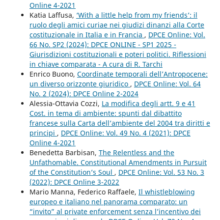
Online 4-2021
Katia Laffusa,
‘With a little help from my friends’: il
ruolo degli amici curiae nei giudizi dinanzi alla Corte
costituzionale in Italia e in Francia
,
DPCE Online: Vol.
66 No. SP2 (2024): DPCE ONLINE - SP1 2025 -
Giurisdizioni costituzionali e poteri politici. Riflessioni
in chiave comparata - A cura di R. Tarchi
Enrico Buono,
Coordinate temporali dell’Antropocene:
un diverso orizzonte giuridico
,
DPCE Online: Vol. 64
No. 2 (2024): DPCE Online 2-2024
Alessia-Ottavia Cozzi,
La modifica degli artt. 9 e 41
Cost. in tema di ambiente: spunti dal dibattito
francese sulla Carta dell’ambiente del 2004 tra diritti e
principi
,
DPCE Online: Vol. 49 No. 4 (2021): DPCE
Online 4-2021
Benedetta Barbisan,
The Relentless and the
Unfathomable. Constitutional Amendments in Pursuit
of the Constitution’s Soul
,
DPCE Online: Vol. 53 No. 3
(2022): DPCE Online 3-2022
Mario Manna, Federico Raffaele,
Il whistleblowing
europeo e italiano nel panorama comparato: un
“invito” al private enforcement senza l’incentivo dei