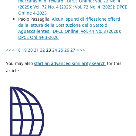
meccanismi di reward
,
DPCE Online: Vol. 72 No. 4
(2025): Vol. 72 No. 4 (2025): Vol. 72 No. 4 (2025): DPCE
Online 4-2025
Paolo Passaglia,
Alcuni spunti di riflessione offerti
dalla lettura della Costituzione dello Stato di
Aguascalientes
,
DPCE Online: Vol. 44 No. 3 (2020):
DPCE Online 3-2020
<<
<
18
19
20
21
22
23
24
25
26
27
>
>>
You may also
start an advanced similarity search
for this
article.