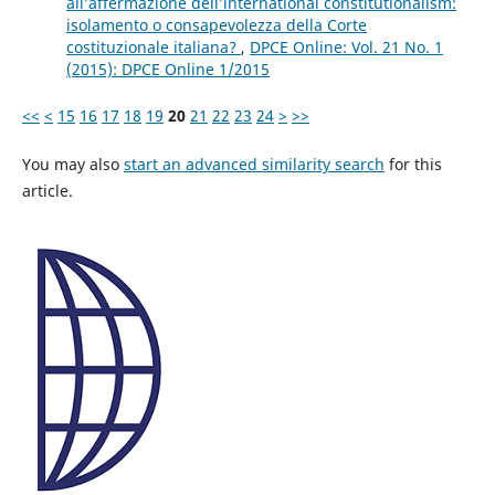
all’affermazione dell’international constitutionalism:
isolamento o consapevolezza della Corte
costituzionale italiana?
,
DPCE Online: Vol. 21 No. 1
(2015): DPCE Online 1/2015
<<
<
15
16
17
18
19
20
21
22
23
24
>
>>
You may also
start an advanced similarity search
for this
article.