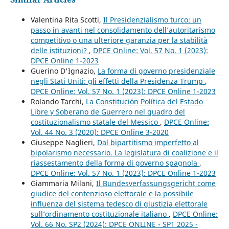
Valentina Rita Scotti,
Il Presidenzialismo turco: un
passo in avanti nel consolidamento dell’autoritarismo
competitivo o una ulteriore garanzia per la stabilità
delle istituzioni?
,
DPCE Online: Vol. 57 No. 1 (2023):
DPCE Online 1-2023
Guerino D'Ignazio,
La forma di governo presidenziale
negli Stati Uniti: gli effetti della Presidenza Trump
,
DPCE Online: Vol. 57 No. 1 (2023): DPCE Online 1-2023
Rolando Tarchi,
La Constitución Política del Estado
Libre y Soberano de Guerrero nel quadro del
costituzionalismo statale del Messico
,
DPCE Online:
Vol. 44 No. 3 (2020): DPCE Online 3-2020
Giuseppe Naglieri,
Dal bipartitismo imperfetto al
bipolarismo necessario. La legislatura di coalizione e il
riassestamento della forma di governo spagnola
,
DPCE Online: Vol. 57 No. 1 (2023): DPCE Online 1-2023
Giammaria Milani,
Il Bundesverfassungsgericht come
giudice del contenzioso elettorale e la possibile
influenza del sistema tedesco di giustizia elettorale
sull’ordinamento costituzionale italiano
,
DPCE Online:
Vol. 66 No. SP2 (2024): DPCE ONLINE - SP1 2025 -