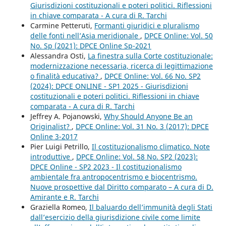
Giurisdizioni costituzionali e poteri politici. Riflessioni
in chiave comparata - A cura di R. Tarchi
Carmine Petteruti,
Formanti giuridici e pluralismo
delle fonti nell’Asia meridionale
,
DPCE Online: Vol. 50
No. Sp (2021): DPCE Online Sp-2021
Alessandra Osti,
La finestra sulla Corte costituzionale:
modernizzazione necessaria, ricerca di legittimazione
o finalità educativa?
,
DPCE Online: Vol. 66 No. SP2
(2024): DPCE ONLINE - SP1 2025 - Giurisdizioni
costituzionali e poteri politici. Riflessioni in chiave
comparata - A cura di R. Tarchi
Jeffrey A. Pojanowski,
Why Should Anyone Be an
Originalist?
,
DPCE Online: Vol. 31 No. 3 (2017): DPCE
Online 3-2017
Pier Luigi Petrillo,
Il costituzionalismo climatico. Note
introduttive
,
DPCE Online: Vol. 58 No. SP2 (2023):
DPCE Online - SP2 2023 - Il costituzionalismo
ambientale fra antropocentrismo e biocentrismo.
Nuove prospettive dal Diritto comparato – A cura di D.
Amirante e R. Tarchi
Graziella Romeo,
Il baluardo dell’immunità degli Stati
dall’esercizio della giurisdizione civile come limite