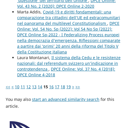
‘questione’ del territorio dell’Unione
,
DPCE Online:
Vol. 43 No. 2 (2020): DPCE Online 2-2020
Marta Addis,
Covid-19 e diritti fondamentali: una
comparazione tra cittadini dell’UE ed extracomunitari
nel panorama del multilevel Constitutionalism
,
DPCE
Online: Vol. 54 No. Sp (2022): Vol 54 No Sp (2022):
DPCE Online Sp-2022 - I Federalizing Process europei
nella democrazia d’emergenza. Riflessioni comparate
a partire dai ‘primi’ 20 anni della riforma del Titolo V
della Costituzione italiana
Laura Montanari,
Il sistema della Cedu e le resistenze
nazionali: dal referendum svizzero un’indicazione in
controtendenza
,
DPCE Online: Vol. 37 No. 4 (2018):
DPCE Online 4-2018
<<
<
10
11
12
13
14
15
16
17
18
19
>
>>
You may also
start an advanced similarity search
for this
article.