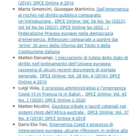
(2016): DPCE Online 4-2016
Marta Simoncini, Giuseppe Martinico,
Dall’emergenza
al rischio nel diritto pubblico comparato:
un’introduzione
,
DPCE Online: Vol. 54 No. Sp (2022):
Vol 54 No Sp (2022): DPCE Online Sp-2022 - I
Federalizing Process europei nella democrazia
d’emergenza. Riflessioni comparate a partire dai
‘primi’ 20 anni della riforma del Titolo V della
Costituzione italiana
Matteo Daicampi,
I meccanismi di tutela dello stato di
diritto nell’ordinamento dell'Unione europea:
rassegna di alcuni recenti documenti di portata
generale
,
DPCE Online: Vol. 28 No. 4 (2016): DPCE
Online 4-2016
Luigi Viola,
Il processo amministrativo e l’emergenza
Covid-19 in Francia (e in Italia).
,
DPCE Online: Vol. 43
No. 2 (2020): DPCE Online 2-2020
Matteo Nicolini,
Giustizia tribale e lasciti coloniali nei
sistemi misti dell’Africa australe
,
DPCE Online: Vol. 37
No. 4 (2018): DPCE Online 4-2018
Dario Elia Tosi,
Emergenza Covid e processo di
integrazione europea: alcune riflessioni in ordine alla