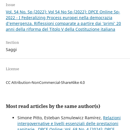
Issue
Vol. 54 No. Sp (2022): Vol 54 No Sp (2022): DPCE Online Sp-
2022 - I Federalizing Process europei nella democrazia
d’emergenza. Riflessioni comparate a partire dai ‘primi’ 20
anni della riforma del Titolo V della Costituzione italiana
Section
Saggi
License
CC Attribution-NonCommercial-ShareAlike 4.0
Most read articles by the same author(s)
Simone Pitto, Esteban Szmulewicz Ramírez,
Relazioni
intergovernative e livelli essenziali delle prestazioni
sanitarie
,
DPCE Online: Vol. 68 No. 4 (2024): DPCE