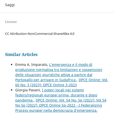
Saggi
License
CC Attribution-NonCommercial-ShareAlike 4.0
Similar Articles
Emma A. Imparato,
L’emergenza e il modo di
produzione normativa tra limitazioni e sospensioni
delle situazioni giuridiche attive a partire dal
Portogallo per arrivare in Sudafrica
,
DPCE Online: Vol.
60 No. 3 (2023): DPCE Online 3-2023
Giorgia Pavani,
I poteri locali nei sistemi
federo/regionali europei prima, durante e dopo
pandemia
,
DPCE Online: Vol. 54 No. Sp (2022): Vol 54
No Sp (2022): DPCE Online Sp-2022 - I Federalizing
Process europei nella democrazia d’emergenza.