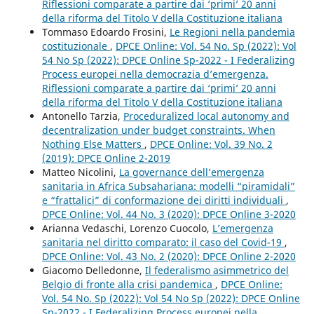
Riflessioni comparate a partire dai ‘primi’ 20 anni
della riforma del Titolo V della Costituzione italiana
Tommaso Edoardo Frosini,
Le Regioni nella pandemia
costituzionale
,
DPCE Online: Vol. 54 No. Sp (2022): Vol
54 No Sp (2022): DPCE Online Sp-2022 - I Federalizing
Process europei nella democrazia d’emergenza.
Riflessioni comparate a partire dai ‘primi’ 20 anni
della riforma del Titolo V della Costituzione italiana
Antonello Tarzia,
Proceduralized local autonomy and
decentralization under budget constraints. When
Nothing Else Matters
,
DPCE Online: Vol. 39 No. 2
(2019): DPCE Online 2-2019
Matteo Nicolini,
La governance dell’emergenza
sanitaria in Africa Subsahariana: modelli “piramidali”
e “frattalici” di conformazione dei diritti individuali
,
DPCE Online: Vol. 44 No. 3 (2020): DPCE Online 3-2020
Arianna Vedaschi, Lorenzo Cuocolo,
L’emergenza
sanitaria nel diritto comparato: il caso del Covid-19
,
DPCE Online: Vol. 43 No. 2 (2020): DPCE Online 2-2020
Giacomo Delledonne,
Il federalismo asimmetrico del
Belgio di fronte alla crisi pandemica
,
DPCE Online:
Vol. 54 No. Sp (2022): Vol 54 No Sp (2022): DPCE Online
Sp-2022 - I Federalizing Process europei nella