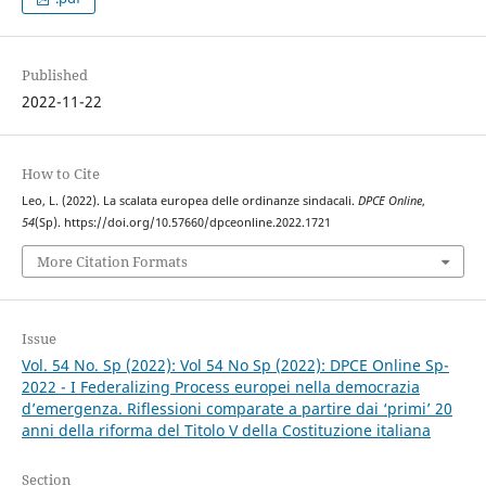
Published
2022-11-22
How to Cite
Leo, L. (2022). La scalata europea delle ordinanze sindacali.
DPCE Online
,
54
(Sp). https://doi.org/10.57660/dpceonline.2022.1721
More Citation Formats
Issue
Vol. 54 No. Sp (2022): Vol 54 No Sp (2022): DPCE Online Sp-
2022 - I Federalizing Process europei nella democrazia
d’emergenza. Riflessioni comparate a partire dai ‘primi’ 20
anni della riforma del Titolo V della Costituzione italiana
Section