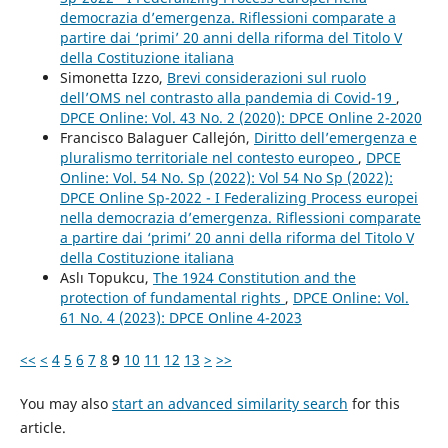
democrazia d’emergenza. Riflessioni comparate a
partire dai ‘primi’ 20 anni della riforma del Titolo V
della Costituzione italiana
Simonetta Izzo,
Brevi considerazioni sul ruolo
dell’OMS nel contrasto alla pandemia di Covid-19
,
DPCE Online: Vol. 43 No. 2 (2020): DPCE Online 2-2020
Francisco Balaguer Callejón,
Diritto dell’emergenza e
pluralismo territoriale nel contesto europeo
,
DPCE
Online: Vol. 54 No. Sp (2022): Vol 54 No Sp (2022):
DPCE Online Sp-2022 - I Federalizing Process europei
nella democrazia d’emergenza. Riflessioni comparate
a partire dai ‘primi’ 20 anni della riforma del Titolo V
della Costituzione italiana
Aslı Topukcu,
The 1924 Constitution and the
protection of fundamental rights
,
DPCE Online: Vol.
61 No. 4 (2023): DPCE Online 4-2023
<<
<
4
5
6
7
8
9
10
11
12
13
>
>>
You may also
start an advanced similarity search
for this
article.