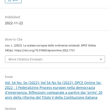
Published
2022-11-22
How to Cite
Leo, L. (2022). La scalata europea delle ordinanze sindacali.
DPCE Online
,
54
(Sp). https://doi.org/10.57660/dpceonline.2022.1721
More Citation Formats
Issue
Vol. 54 No. Sp (2022): Vol 54 No Sp (2022): DPCE Online Sp-
2022 - I Federalizing Process europei nella democrazia
d’emergenza. Riflessioni comparate a partire dai ‘primi’ 20
anni della riforma del Titolo V della Costituzione italiana
Section