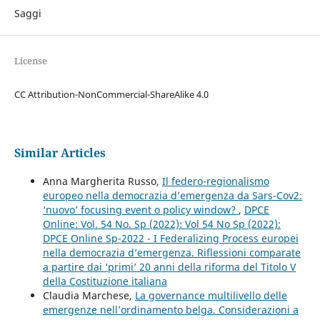
Saggi
License
CC Attribution-NonCommercial-ShareAlike 4.0
Similar Articles
Anna Margherita Russo,
Il federo-regionalismo
europeo nella democrazia d’emergenza da Sars-Cov2:
‘nuovo’ focusing event o policy window?
,
DPCE
Online: Vol. 54 No. Sp (2022): Vol 54 No Sp (2022):
DPCE Online Sp-2022 - I Federalizing Process europei
nella democrazia d’emergenza. Riflessioni comparate
a partire dai ‘primi’ 20 anni della riforma del Titolo V
della Costituzione italiana
Claudia Marchese,
La governance multilivello delle
emergenze nell’ordinamento belga. Considerazioni a