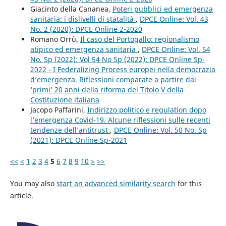
Giacinto della Cananea,
Poteri pubblici ed emergenza
sanitaria: i dislivelli di statalità
,
DPCE Online: Vol. 43
No. 2 (2020): DPCE Online 2-2020
Romano Orrù,
Il caso del Portogallo: regionalismo
atipico ed emergenza sanitaria
,
DPCE Online: Vol. 54
No. Sp (2022): Vol 54 No Sp (2022): DPCE Online Sp-
2022 - I Federalizing Process europei nella democrazia
d’emergenza. Riflessioni comparate a partire dai
‘primi’ 20 anni della riforma del Titolo V della
Costituzione italiana
Jacopo Paffarini,
Indirizzo politico e regulation dopo
l’emergenza Covid-19. Alcune riflessioni sulle recenti
tendenze dell’antitrust
,
DPCE Online: Vol. 50 No. Sp
(2021): DPCE Online Sp-2021
<<
<
1
2
3
4
5
6
7
8
9
10
>
>>
You may also
start an advanced similarity search
for this
article.