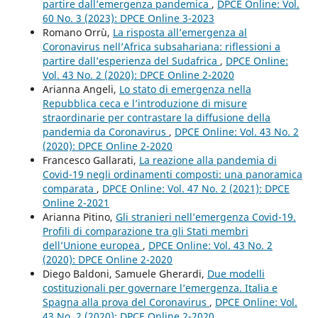
partire dall’emergenza pandemica
,
DPCE Online: Vol.
60 No. 3 (2023): DPCE Online 3-2023
Romano Orrù,
La risposta all’emergenza al
Coronavirus nell’Africa subsahariana: riflessioni a
partire dall’esperienza del Sudafrica
,
DPCE Online:
Vol. 43 No. 2 (2020): DPCE Online 2-2020
Arianna Angeli,
Lo stato di emergenza nella
Repubblica ceca e l’introduzione di misure
straordinarie per contrastare la diffusione della
pandemia da Coronavirus
,
DPCE Online: Vol. 43 No. 2
(2020): DPCE Online 2-2020
Francesco Gallarati,
La reazione alla pandemia di
Covid-19 negli ordinamenti composti: una panoramica
comparata
,
DPCE Online: Vol. 47 No. 2 (2021): DPCE
Online 2-2021
Arianna Pitino,
Gli stranieri nell’emergenza Covid-19.
Profili di comparazione tra gli Stati membri
dell’Unione europea
,
DPCE Online: Vol. 43 No. 2
(2020): DPCE Online 2-2020
Diego Baldoni, Samuele Gherardi,
Due modelli
costituzionali per governare l’emergenza. Italia e
Spagna alla prova del Coronavirus
,
DPCE Online: Vol.
43 No. 2 (2020): DPCE Online 2-2020