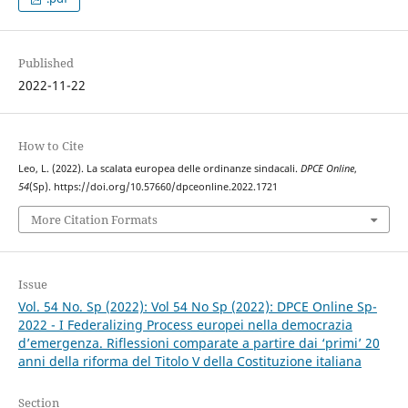
Published
2022-11-22
How to Cite
Leo, L. (2022). La scalata europea delle ordinanze sindacali.
DPCE Online
,
54
(Sp). https://doi.org/10.57660/dpceonline.2022.1721
More Citation Formats
Issue
Vol. 54 No. Sp (2022): Vol 54 No Sp (2022): DPCE Online Sp-
2022 - I Federalizing Process europei nella democrazia
d’emergenza. Riflessioni comparate a partire dai ‘primi’ 20
anni della riforma del Titolo V della Costituzione italiana
Section