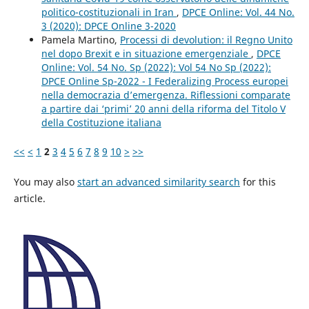
politico-costituzionali in Iran
,
DPCE Online: Vol. 44 No.
3 (2020): DPCE Online 3-2020
Pamela Martino,
Processi di devolution: il Regno Unito
nel dopo Brexit e in situazione emergenziale
,
DPCE
Online: Vol. 54 No. Sp (2022): Vol 54 No Sp (2022):
DPCE Online Sp-2022 - I Federalizing Process europei
nella democrazia d’emergenza. Riflessioni comparate
a partire dai ‘primi’ 20 anni della riforma del Titolo V
della Costituzione italiana
<<
<
1
2
3
4
5
6
7
8
9
10
>
>>
You may also
start an advanced similarity search
for this
article.