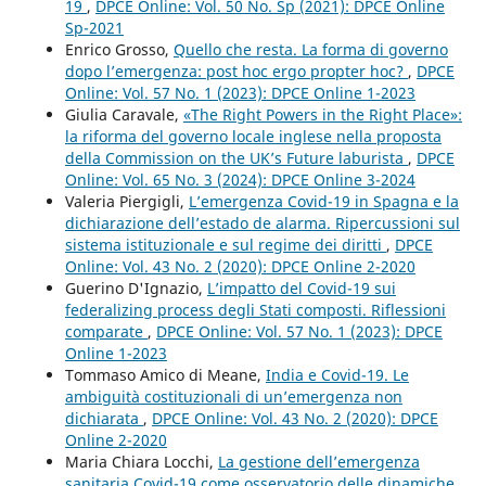
19
,
DPCE Online: Vol. 50 No. Sp (2021): DPCE Online
Sp-2021
Enrico Grosso,
Quello che resta. La forma di governo
dopo l’emergenza: post hoc ergo propter hoc?
,
DPCE
Online: Vol. 57 No. 1 (2023): DPCE Online 1-2023
Giulia Caravale,
«The Right Powers in the Right Place»:
la riforma del governo locale inglese nella proposta
della Commission on the UK’s Future laburista
,
DPCE
Online: Vol. 65 No. 3 (2024): DPCE Online 3-2024
Valeria Piergigli,
L’emergenza Covid-19 in Spagna e la
dichiarazione dell’estado de alarma. Ripercussioni sul
sistema istituzionale e sul regime dei diritti
,
DPCE
Online: Vol. 43 No. 2 (2020): DPCE Online 2-2020
Guerino D'Ignazio,
L’impatto del Covid-19 sui
federalizing process degli Stati composti. Riflessioni
comparate
,
DPCE Online: Vol. 57 No. 1 (2023): DPCE
Online 1-2023
Tommaso Amico di Meane,
India e Covid-19. Le
ambiguità costituzionali di un’emergenza non
dichiarata
,
DPCE Online: Vol. 43 No. 2 (2020): DPCE
Online 2-2020
Maria Chiara Locchi,
La gestione dell’emergenza
sanitaria Covid-19 come osservatorio delle dinamiche