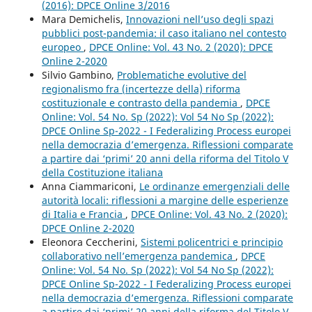
(2016): DPCE Online 3/2016
Mara Demichelis,
Innovazioni nell’uso degli spazi
pubblici post-pandemia: il caso italiano nel contesto
europeo
,
DPCE Online: Vol. 43 No. 2 (2020): DPCE
Online 2-2020
Silvio Gambino,
Problematiche evolutive del
regionalismo fra (incertezze della) riforma
costituzionale e contrasto della pandemia
,
DPCE
Online: Vol. 54 No. Sp (2022): Vol 54 No Sp (2022):
DPCE Online Sp-2022 - I Federalizing Process europei
nella democrazia d’emergenza. Riflessioni comparate
a partire dai ‘primi’ 20 anni della riforma del Titolo V
della Costituzione italiana
Anna Ciammariconi,
Le ordinanze emergenziali delle
autorità locali: riflessioni a margine delle esperienze
di Italia e Francia
,
DPCE Online: Vol. 43 No. 2 (2020):
DPCE Online 2-2020
Eleonora Ceccherini,
Sistemi policentrici e principio
collaborativo nell’emergenza pandemica
,
DPCE
Online: Vol. 54 No. Sp (2022): Vol 54 No Sp (2022):
DPCE Online Sp-2022 - I Federalizing Process europei
nella democrazia d’emergenza. Riflessioni comparate
a partire dai ‘primi’ 20 anni della riforma del Titolo V