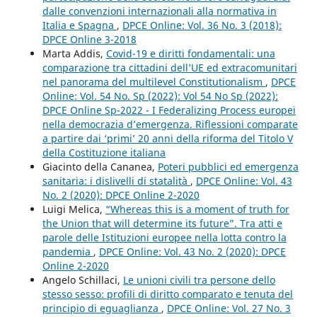
dalle convenzioni internazionali alla normativa in
Italia e Spagna
,
DPCE Online: Vol. 36 No. 3 (2018):
DPCE Online 3-2018
Marta Addis,
Covid-19 e diritti fondamentali: una
comparazione tra cittadini dell’UE ed extracomunitari
nel panorama del multilevel Constitutionalism
,
DPCE
Online: Vol. 54 No. Sp (2022): Vol 54 No Sp (2022):
DPCE Online Sp-2022 - I Federalizing Process europei
nella democrazia d’emergenza. Riflessioni comparate
a partire dai ‘primi’ 20 anni della riforma del Titolo V
della Costituzione italiana
Giacinto della Cananea,
Poteri pubblici ed emergenza
sanitaria: i dislivelli di statalità
,
DPCE Online: Vol. 43
No. 2 (2020): DPCE Online 2-2020
Luigi Melica,
“Whereas this is a moment of truth for
the Union that will determine its future”. Tra atti e
parole delle Istituzioni europee nella lotta contro la
pandemia
,
DPCE Online: Vol. 43 No. 2 (2020): DPCE
Online 2-2020
Angelo Schillaci,
Le unioni civili tra persone dello
stesso sesso: profili di diritto comparato e tenuta del
principio di eguaglianza
,
DPCE Online: Vol. 27 No. 3