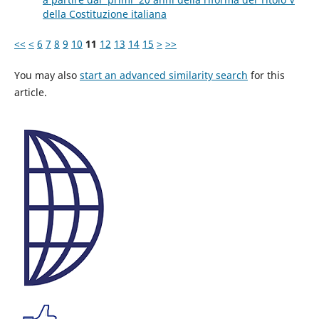
della Costituzione italiana
<<
<
6
7
8
9
10
11
12
13
14
15
>
>>
You may also
start an advanced similarity search
for this
article.