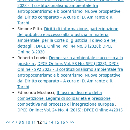
2023 - Il costituzionalismo ambientale fra
antropocentrismo e biocentrismo. Nuove prospettive
dal Diritto comparato – A cura di D. Amirante e R.
Tarchi
Simone Pitto,
Diritti di informazione, partecipazione
del pubblico e accesso alla giustizia in materia
ambientale: per la Corte di giustizia il diavolo è nei
dettagli
,
DPCE Online: Vol. 44 No. 3 (2020): DPCE
Online 3-2020
Roberto Louvin,
Democrazia ambientale e accesso alla
giustizia
,
DPCE Online: Vol. 58 No. SP2 (2023): DPCE
Online - SP2 2023 - Il costituzionalismo ambientale fra
antropocentrismo e biocentrismo. Nuove prospettive
dal Diritto comparato – A cura di D. Amirante e R.
Tarchi
Edmondo Mostacci,
Il fascino discreto della
competizione. Legami di solidarietà e pressione
competitiva nel processo di integrazione europea
,
DPCE Online: Vol. 24 No. 4 (2015): DPCE Online 4/2015
<<
<
7
8
9
10
11
12
13
14
15
16
>
>>