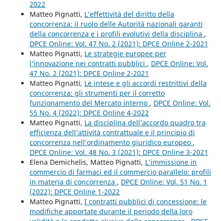
2022
Matteo Pignatti,
L’effettività del diritto della
concorrenza: il ruolo delle Autorità nazionali garanti
della concorrenza e i profili evolutivi della disciplina
,
DPCE Online: Vol. 47 No. 2 (2021): DPCE Online 2-2021
Matteo Pignatti,
Le strategie europee per
l’innovazione nei contratti pubblici
,
DPCE Online: Vol.
47 No. 2 (2021): DPCE Online 2-2021
Matteo Pignatti,
Le intese e gli accordi restrittivi della
concorrenza: gli strumenti per il corretto
funzionamento del Mercato interno
,
DPCE Online: Vol.
55 No. 4 (2022): DPCE Online 4-2022
Matteo Pignatti,
La disciplina dell’accordo quadro tra
efficienza dell’attività contrattuale e il principio di
concorrenza nell’ordinamento giuridico europeo
,
DPCE Online: Vol. 48 No. 3 (2021): DPCE Online 3-2021
Elena Demichelis, Matteo Pignatti,
L’immissione in
commercio di farmaci ed il commercio parallelo: profili
in materia di concorrenza
,
DPCE Online: Vol. 51 No. 1
(2022): DPCE Online 1-2022
Matteo Pignatti,
I contratti pubblici di concessione: le
modifiche apportate durante il periodo della loro