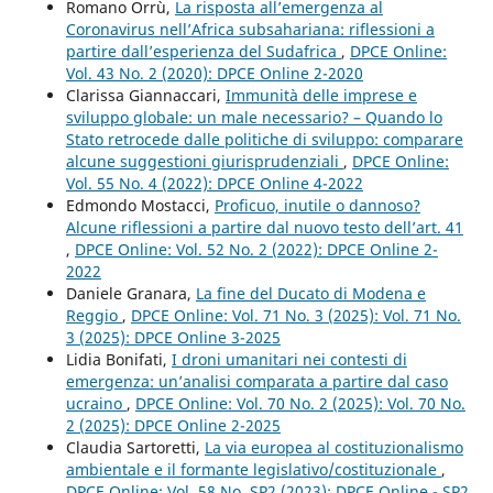
Romano Orrù,
La risposta all’emergenza al
Coronavirus nell’Africa subsahariana: riflessioni a
partire dall’esperienza del Sudafrica
,
DPCE Online:
Vol. 43 No. 2 (2020): DPCE Online 2-2020
Clarissa Giannaccari,
Immunità delle imprese e
sviluppo globale: un male necessario? – Quando lo
Stato retrocede dalle politiche di sviluppo: comparare
alcune suggestioni giurisprudenziali
,
DPCE Online:
Vol. 55 No. 4 (2022): DPCE Online 4-2022
Edmondo Mostacci,
Proficuo, inutile o dannoso?
Alcune riflessioni a partire dal nuovo testo dell’art. 41
,
DPCE Online: Vol. 52 No. 2 (2022): DPCE Online 2-
2022
Daniele Granara,
La fine del Ducato di Modena e
Reggio
,
DPCE Online: Vol. 71 No. 3 (2025): Vol. 71 No.
3 (2025): DPCE Online 3-2025
Lidia Bonifati,
I droni umanitari nei contesti di
emergenza: un’analisi comparata a partire dal caso
ucraino
,
DPCE Online: Vol. 70 No. 2 (2025): Vol. 70 No.
2 (2025): DPCE Online 2-2025
Claudia Sartoretti,
La via europea al costituzionalismo
ambientale e il formante legislativo/costituzionale
,
DPCE Online: Vol. 58 No. SP2 (2023): DPCE Online - SP2