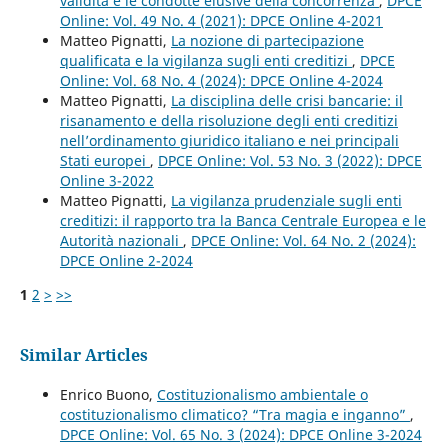
validità e le condotte elusive della concorrenza
,
DPCE
Online: Vol. 49 No. 4 (2021): DPCE Online 4-2021
Matteo Pignatti,
La nozione di partecipazione
qualificata e la vigilanza sugli enti creditizi
,
DPCE
Online: Vol. 68 No. 4 (2024): DPCE Online 4-2024
Matteo Pignatti,
La disciplina delle crisi bancarie: il
risanamento e della risoluzione degli enti creditizi
nell’ordinamento giuridico italiano e nei principali
Stati europei
,
DPCE Online: Vol. 53 No. 3 (2022): DPCE
Online 3-2022
Matteo Pignatti,
La vigilanza prudenziale sugli enti
creditizi: il rapporto tra la Banca Centrale Europea e le
Autorità nazionali
,
DPCE Online: Vol. 64 No. 2 (2024):
DPCE Online 2-2024
1
2
>
>>
Similar Articles
Enrico Buono,
Costituzionalismo ambientale o
costituzionalismo climatico? “Tra magia e inganno”
,
DPCE Online: Vol. 65 No. 3 (2024): DPCE Online 3-2024