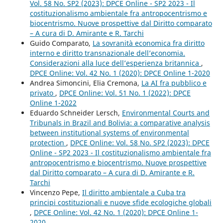
Vol. 58 No. SP2 (2023): DPCE Online - SP2 2023 - Il
costituzionalismo ambientale fra antropocentrismo e
biocentrismo. Nuove prospettive dal Diritto comparato
– A cura di D. Amirante e R. Tarchi
Guido Comparato,
La sovranità economica fra diritto
interno e diritto transnazionale dell’economia.
Considerazioni alla luce dell’esperienza britannica
,
DPCE Online: Vol. 42 No. 1 (2020): DPCE Online 1-2020
Andrea Simoncini, Elia Cremona,
La AI fra pubblico e
privato
,
DPCE Online: Vol. 51 No. 1 (2022): DPCE
Online 1-2022
Eduardo Schneider Lersch,
Environmental Courts and
Tribunals in Brazil and Bolivia: a comparative analysis
between institutional systems of environmental
protection
,
DPCE Online: Vol. 58 No. SP2 (2023): DPCE
Online - SP2 2023 - Il costituzionalismo ambientale fra
antropocentrismo e biocentrismo. Nuove prospettive
dal Diritto comparato – A cura di D. Amirante e R.
Tarchi
Vincenzo Pepe,
Il diritto ambientale a Cuba tra
principi costituzionali e nuove sfide ecologiche globali
,
DPCE Online: Vol. 42 No. 1 (2020): DPCE Online 1-
2020