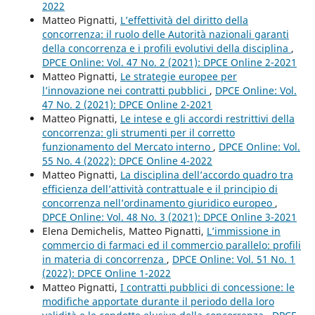
2022
Matteo Pignatti,
L’effettività del diritto della
concorrenza: il ruolo delle Autorità nazionali garanti
della concorrenza e i profili evolutivi della disciplina
,
DPCE Online: Vol. 47 No. 2 (2021): DPCE Online 2-2021
Matteo Pignatti,
Le strategie europee per
l’innovazione nei contratti pubblici
,
DPCE Online: Vol.
47 No. 2 (2021): DPCE Online 2-2021
Matteo Pignatti,
Le intese e gli accordi restrittivi della
concorrenza: gli strumenti per il corretto
funzionamento del Mercato interno
,
DPCE Online: Vol.
55 No. 4 (2022): DPCE Online 4-2022
Matteo Pignatti,
La disciplina dell’accordo quadro tra
efficienza dell’attività contrattuale e il principio di
concorrenza nell’ordinamento giuridico europeo
,
DPCE Online: Vol. 48 No. 3 (2021): DPCE Online 3-2021
Elena Demichelis, Matteo Pignatti,
L’immissione in
commercio di farmaci ed il commercio parallelo: profili
in materia di concorrenza
,
DPCE Online: Vol. 51 No. 1
(2022): DPCE Online 1-2022
Matteo Pignatti,
I contratti pubblici di concessione: le
modifiche apportate durante il periodo della loro