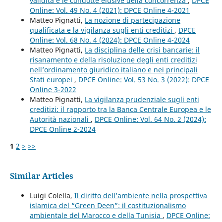
validità e le condotte elusive della concorrenza
,
DPCE
Online: Vol. 49 No. 4 (2021): DPCE Online 4-2021
Matteo Pignatti,
La nozione di partecipazione
qualificata e la vigilanza sugli enti creditizi
,
DPCE
Online: Vol. 68 No. 4 (2024): DPCE Online 4-2024
Matteo Pignatti,
La disciplina delle crisi bancarie: il
risanamento e della risoluzione degli enti creditizi
nell’ordinamento giuridico italiano e nei principali
Stati europei
,
DPCE Online: Vol. 53 No. 3 (2022): DPCE
Online 3-2022
Matteo Pignatti,
La vigilanza prudenziale sugli enti
creditizi: il rapporto tra la Banca Centrale Europea e le
Autorità nazionali
,
DPCE Online: Vol. 64 No. 2 (2024):
DPCE Online 2-2024
1
2
>
>>
Similar Articles
Luigi Colella,
Il diritto dell’ambiente nella prospettiva
islamica del “Green Deen”: il costituzionalismo
ambientale del Marocco e della Tunisia
,
DPCE Online: