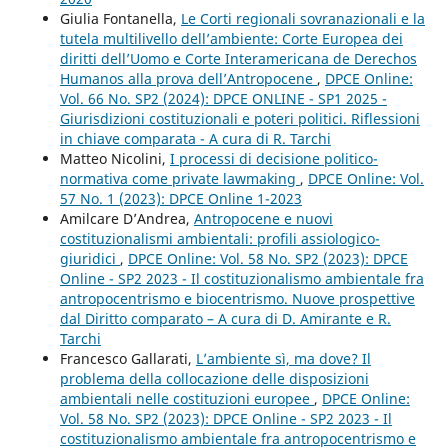
Giulia Fontanella,
Le Corti regionali sovranazionali e la
tutela multilivello dell’ambiente: Corte Europea dei
diritti dell’Uomo e Corte Interamericana de Derechos
Humanos alla prova dell’Antropocene
,
DPCE Online:
Vol. 66 No. SP2 (2024): DPCE ONLINE - SP1 2025 -
Giurisdizioni costituzionali e poteri politici. Riflessioni
in chiave comparata - A cura di R. Tarchi
Matteo Nicolini,
I processi di decisione politico-
normativa come private lawmaking
,
DPCE Online: Vol.
57 No. 1 (2023): DPCE Online 1-2023
Amilcare D’Andrea,
Antropocene e nuovi
costituzionalismi ambientali: profili assiologico-
giuridici
,
DPCE Online: Vol. 58 No. SP2 (2023): DPCE
Online - SP2 2023 - Il costituzionalismo ambientale fra
antropocentrismo e biocentrismo. Nuove prospettive
dal Diritto comparato – A cura di D. Amirante e R.
Tarchi
Francesco Gallarati,
L’ambiente sì, ma dove? Il
problema della collocazione delle disposizioni
ambientali nelle costituzioni europee
,
DPCE Online:
Vol. 58 No. SP2 (2023): DPCE Online - SP2 2023 - Il
costituzionalismo ambientale fra antropocentrismo e