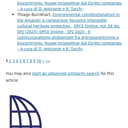
biocentrismo. Nuove prospettive dal Diritto comparato
– A cura di D. Amirante e R. Tarchi
Thiago Burckhart,
Environmental constitutionalism in
the Amazon: a comparison focusing intangible
cultural heritage protection
,
DPCE Online: Vol. 58 No.
SP2 (2023): DPCE Online - SP2 2023 - Il
costituzionalismo ambientale fra antropocentrismo e
biocentrismo. Nuove prospettive dal Diritto comparato
– A cura di D. Amirante e R. Tarchi
1
2
3
4
5
6
7
8
9
10
>
>>
You may also
start an advanced similarity search
for this
article.