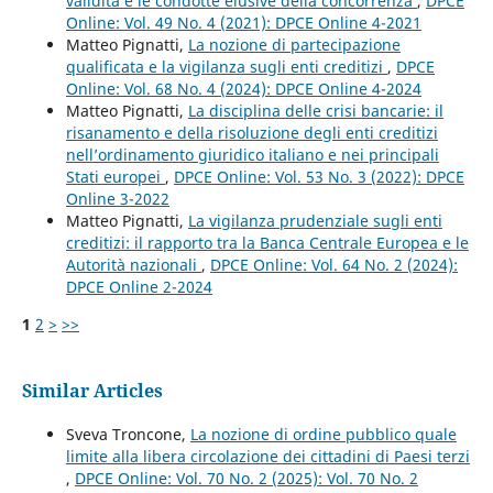
validità e le condotte elusive della concorrenza
,
DPCE
Online: Vol. 49 No. 4 (2021): DPCE Online 4-2021
Matteo Pignatti,
La nozione di partecipazione
qualificata e la vigilanza sugli enti creditizi
,
DPCE
Online: Vol. 68 No. 4 (2024): DPCE Online 4-2024
Matteo Pignatti,
La disciplina delle crisi bancarie: il
risanamento e della risoluzione degli enti creditizi
nell’ordinamento giuridico italiano e nei principali
Stati europei
,
DPCE Online: Vol. 53 No. 3 (2022): DPCE
Online 3-2022
Matteo Pignatti,
La vigilanza prudenziale sugli enti
creditizi: il rapporto tra la Banca Centrale Europea e le
Autorità nazionali
,
DPCE Online: Vol. 64 No. 2 (2024):
DPCE Online 2-2024
1
2
>
>>
Similar Articles
Sveva Troncone,
La nozione di ordine pubblico quale
limite alla libera circolazione dei cittadini di Paesi terzi
,
DPCE Online: Vol. 70 No. 2 (2025): Vol. 70 No. 2