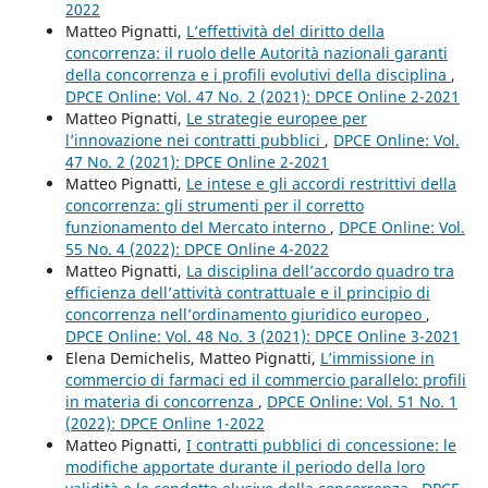
2022
Matteo Pignatti,
L’effettività del diritto della
concorrenza: il ruolo delle Autorità nazionali garanti
della concorrenza e i profili evolutivi della disciplina
,
DPCE Online: Vol. 47 No. 2 (2021): DPCE Online 2-2021
Matteo Pignatti,
Le strategie europee per
l’innovazione nei contratti pubblici
,
DPCE Online: Vol.
47 No. 2 (2021): DPCE Online 2-2021
Matteo Pignatti,
Le intese e gli accordi restrittivi della
concorrenza: gli strumenti per il corretto
funzionamento del Mercato interno
,
DPCE Online: Vol.
55 No. 4 (2022): DPCE Online 4-2022
Matteo Pignatti,
La disciplina dell’accordo quadro tra
efficienza dell’attività contrattuale e il principio di
concorrenza nell’ordinamento giuridico europeo
,
DPCE Online: Vol. 48 No. 3 (2021): DPCE Online 3-2021
Elena Demichelis, Matteo Pignatti,
L’immissione in
commercio di farmaci ed il commercio parallelo: profili
in materia di concorrenza
,
DPCE Online: Vol. 51 No. 1
(2022): DPCE Online 1-2022
Matteo Pignatti,
I contratti pubblici di concessione: le
modifiche apportate durante il periodo della loro