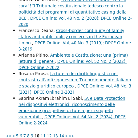
cara”! Il Tribunale costituzionale tedesco contro la
politicità dei programmi di quantitative easing della
BCE
,
DPCE Online: Vol. 43 No. 2 (2020): DPCE Online 2-
2020
Francesco Deana,
Cross-border continuity of family
status and public policy concerns in the European
Union
,
DPCE Online: Vol. 40 No. 3 (2019): DPCE Online
3-2019
Arianna Pitino,
Ambiente e Costituzione: una (prima)
lettura di genere
,
DPCE Online: Vol. 52 No. 2 (2022):
DPCE Online 2-2022
Rosaria Pirosa,
La tutela dei diritti linguistici nel
contrasto all’antiziganesimo. Tra ordinamento italiano
e spazio giuridico europeo
,
DPCE Online: Vol. 48 No. 3
(2021): DPCE Online 3-2021
Sabrina Akram Ibrahim El Sabi,
IA e Data Protection
nei dispositivi elettronici: riconoscimento delle
emozioni e prospettive di tutela per i soggetti
vulnerabili
,
DPCE Online: Vol. 64 No. 2 (2024): DPCE
Online 2-2024
<<
<
5
6
7
8
9
10
11
12
13
14
>
>>