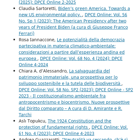
(2025): DPCE Online 2-2025
Claudia Sartoretti,
Biden’s green America. Towards a
new US environmental policy.
,
DPCE Online: Vol. 56
No. Sp 1 (2023): The American Presidency after two
years of President Biden (a cura di Giuseppe Franco
Ferrari)
Rosa Iannaccone,
Le potenzialità della democrazia
partecipativa in materia climatico-ambientale:
considerazioni a partire dall’esperienza andina ed
europea
,
DPCE Online: Vol. 68 No. 4 (2024): DPCE
Online 4-2024
Chiara A. d’Alessandro,
La salvaguardia del
patrimonio immateriale, una prospettiva per lo
sviluppo sostenibile e la tutela delle biodiversità
,
DPCE Online: Vol. 58 No. SP2 (2023): DPCE Online - SP2
2023 - Il costituzionalismo ambientale fra
antropocentrismo e biocentrismo. Nuove prospettive
dal Diritto comparato – A cura di D. Amirante e R.
Tarchi
Aslı Topukcu,
The 1924 Constitution and the
protection of fundamental rights
,
DPCE Online: Vol.
61 No. 4 (2023): DPCE Online 4-2023
Andrea Guazzarotti,
“Neutralità va cercando, ch’è sì