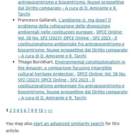
antropocentrismo e biocentrismo. Nuove prospettive
dal Diritto comparato – A cura di D. Amirante e R.
Tarchi
Francesco Gallarati,
L’ambiente sì, ma dove? Il
problema della collocazione delle disposizioni
ambientali nelle costituzioni europee
,
DPCE Online:
Vol. 58 No. SP2 (2023): DPCE Online - SP2 2023 - Il
costituzionalismo ambientale fra antropocentrismo e
biocentrismo. Nuove prospettive dal Diritto comparato
– A cura di D. Amirante e R. Tarchi
Thiago Burckhart,
Environmental constitutionalism in
the Amazon: a comparison focusing intangible
cultural heritage protection
,
DPCE Online: Vol. 58 No.
SP2 (2023): DPCE Online - SP2 2023 - Il
costituzionalismo ambientale fra antropocentrismo e
biocentrismo. Nuove prospettive dal Diritto comparato
– A cura di D. Amirante e R. Tarchi
1
2
3
4
5
6
7
8
9
10
>
>>
You may also
start an advanced similarity search
for this
article.