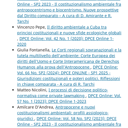
Online - SP2 2023 - Il costituzionalismo ambientale fra
antropocentrismo e biocentrismo. Nuove prospettive
dal Diritto comparato – A cura di D. Amirante e R.
Tarchi
Vincenzo Pepe,
Il diritto ambientale a Cuba tra
principi costituzionali e nuove sfide ecologiche globali
,
DPCE Online: Vol. 42 No. 1 (2020): DPCE Online 1-
2020
Giulia Fontanella,
Le Corti regionali sovranazionali e la
tutela multilivello dell’ambiente: Corte Europea dei
diritti dell’Uomo e Corte Interamericana de Derechos
Humanos alla prova dell’Antropocene
,
DPCE Online:
Vol. 66 No. SP2 (2024): DPCE ONLINE - SP1 2025 -
Giurisdizioni costituzionali e poteri politici. Riflessioni
in chiave comparata - A cura di R. Tarchi
Matteo Nicolini,
I processi di decisione politico-
normativa come private lawmaking
,
DPCE Online: Vol.
57 No. 1 (2023): DPCE Online 1-2023
Amilcare D’Andrea,
Antropocene e nuovi
costituzionalismi ambientali: profili assiologico-
giuridici
,
DPCE Online: Vol. 58 No. SP2 (2023): DPCE
Online - SP2 2023 - Il costituzionalismo ambientale fra