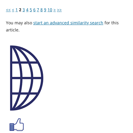
<<
<
1
2
3
4
5
6
7
8
9
10
>
>>
You may also
start an advanced similarity search
for this
article.