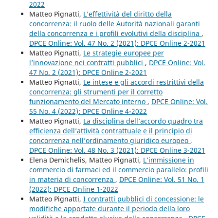
2022
Matteo Pignatti,
L’effettività del diritto della
concorrenza: il ruolo delle Autorità nazionali garanti
della concorrenza e i profili evolutivi della disciplina
,
DPCE Online: Vol. 47 No. 2 (2021): DPCE Online 2-2021
Matteo Pignatti,
Le strategie europee per
l’innovazione nei contratti pubblici
,
DPCE Online: Vol.
47 No. 2 (2021): DPCE Online 2-2021
Matteo Pignatti,
Le intese e gli accordi restrittivi della
concorrenza: gli strumenti per il corretto
funzionamento del Mercato interno
,
DPCE Online: Vol.
55 No. 4 (2022): DPCE Online 4-2022
Matteo Pignatti,
La disciplina dell’accordo quadro tra
efficienza dell’attività contrattuale e il principio di
concorrenza nell’ordinamento giuridico europeo
,
DPCE Online: Vol. 48 No. 3 (2021): DPCE Online 3-2021
Elena Demichelis, Matteo Pignatti,
L’immissione in
commercio di farmaci ed il commercio parallelo: profili
in materia di concorrenza
,
DPCE Online: Vol. 51 No. 1
(2022): DPCE Online 1-2022
Matteo Pignatti,
I contratti pubblici di concessione: le
modifiche apportate durante il periodo della loro