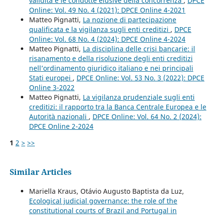
validità e le condotte elusive della concorrenza
,
DPCE
Online: Vol. 49 No. 4 (2021): DPCE Online 4-2021
Matteo Pignatti,
La nozione di partecipazione
qualificata e la vigilanza sugli enti creditizi
,
DPCE
Online: Vol. 68 No. 4 (2024): DPCE Online 4-2024
Matteo Pignatti,
La disciplina delle crisi bancarie: il
risanamento e della risoluzione degli enti creditizi
nell’ordinamento giuridico italiano e nei principali
Stati europei
,
DPCE Online: Vol. 53 No. 3 (2022): DPCE
Online 3-2022
Matteo Pignatti,
La vigilanza prudenziale sugli enti
creditizi: il rapporto tra la Banca Centrale Europea e le
Autorità nazionali
,
DPCE Online: Vol. 64 No. 2 (2024):
DPCE Online 2-2024
1
2
>
>>
Similar Articles
Mariella Kraus, Otávio Augusto Baptista da Luz,
Ecological judicial governance: the role of the
constitutional courts of Brazil and Portugal in