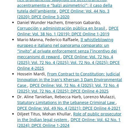
accentramento e “balzi asimmetrici”: il caso della
tutela dell’ambiente
,
DPCE Online: Vol. 44 No. 3
(2020): DPCE Online 3-2020
Daniel Wunder Hachem, Emerson Gabardo,
Corrupción y administración pública en brasil
,
DPCE
Online: Vol. 38 No. 1 (2019): DPCE Online 1-2019
Mario Manna, Federico Raffaele,
Il whistleblowing
europeo e italiano nel panorama comparato: un
“invito” al private enforcement senza l’incentivo dei
meccanismi di reward
,
DPCE Online: Vol. 72 No. 4
(2025): Vol. 72 No. 4 (2025): Vol. 72 No. 4 (2025): DPCE
Online 4-2025
Hossein Mardi,
From Contract to Constitution: Judicial
Innovation in the Iran’s Khersan 3 Dam Environmental
Case
,
DPCE Online: Vol. 72 No. 4 (2025): Vol. 72 No. 4
(2025): Vol. 72 No. 4 (2025): DPCE Online 4-2025
Dr. Aline Tanielian, Rebecca Harb, Lorenzo Mulazzi,
Statutory Limitations in the Lebanese Criminal Law
,
DPCE Online: Vol. 49 No. 4 (2021): DPCE Online 4-2021
Diljeet Titus, Mohan Khullar,
Role of public prosecutor
in the Indian legal system
,
DPCE Online: Vol. 62 No. 1
(2024): DPCE Online 1-2024