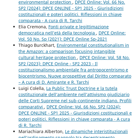
environmental protection
,
DPCE Online: Vol. 66 No.
SP2 (2024): DPCE ONLINE - SP1 2025 - Giurisdizioni
costituzionali e poteri politici. Riflessioni in chiave
comparata - A cura di R. Tarchi
Elia Cremona,
Fonti private e legittimazione
democratica nell’età della tecnologia
,
DPCE Online:
Vol. 50 No. Sp (2021): DPCE Online Sp-2021
Thiago Burckhart,
Environmental constitutionalism in
the Amazon: a comparison focusing intangible
cultural heritage protection
,
DPCE Online: Vol. 58 No.
SP2 (2023): DPCE Online - SP2 2023 - Il
costituzionalismo ambientale fra antropocentrismo e
biocentrismo. Nuove prospettive dal Diritto comparato
– A cura di D. Amirante e R. Tarchi
Luigi Colella,
La Public Trust Doctrine e la tutela
costituzionale dell’ambiente nell’attivismo giudiziario
delle Corti Supreme nel sub-continente indiano. Profili
comparativi
,
DPCE Online: Vol. 66 No. SP2 (2024):
DPCE ONLINE - SP1 2025 - Giurisdizioni costituzionali e
poteri politici. Riflessioni in chiave comparata - A cura
di R. Tarchi
Mariachiara Alberton,
Le dinamiche interistituzionali
nell’ordinamento spagnolo tra decentramento,