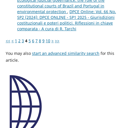
Ecological judicial governance: the role of the
constitutional courts of Brazil and Portugal in
environmental protection
,
DPCE Online: Vol. 66 No.
SP2 (2024): DPCE ONLINE - SP1 2025 - Giurisdizioni
costituzionali e poteri politici. Riflessioni in chiave
comparata - A cura di R. Tarchi
<<
<
1
2
3
4
5
6
7
8
9
10
>
>>
You may also
start an advanced similarity search
for this
article.