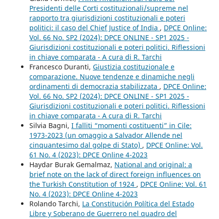
Presidenti delle Corti costituzionali/supreme nel
rapporto tra giurisdizioni costituzionali e poteri
politici: il caso del Chief Justice of India
,
DPCE Online:
Vol. 66 No. SP2 (2024): DPCE ONLINE - SP1 2025 -
Giurisdizioni costituzionali e poteri politici. Riflessioni
in chiave comparata - A cura di R. Tarchi
Francesco Duranti,
Giustizia costituzionale e
comparazione. Nuove tendenze e dinamiche negli
ordinamenti di democrazia stabilizzata
,
DPCE Online:
Vol. 66 No. SP2 (2024): DPCE ONLINE - SP1 2025 -
Giurisdizioni costituzionali e poteri politici. Riflessioni
in chiave comparata - A cura di R. Tarchi
Silvia Bagni,
I falliti “momenti costituenti” in Cile:
1973-2023 (un omaggio a Salvador Allende nel
cinquantesimo dal golpe di Stato)
,
DPCE Online: Vol.
61 No. 4 (2023): DPCE Online 4-2023
Haydar Burak Gemalmaz,
National and original: a
brief note on the lack of direct foreign influences on
the Turkish Constitution of 1924
,
DPCE Online: Vol. 61
No. 4 (2023): DPCE Online 4-2023
Rolando Tarchi,
La Constitución Política del Estado
Libre y Soberano de Guerrero nel quadro del