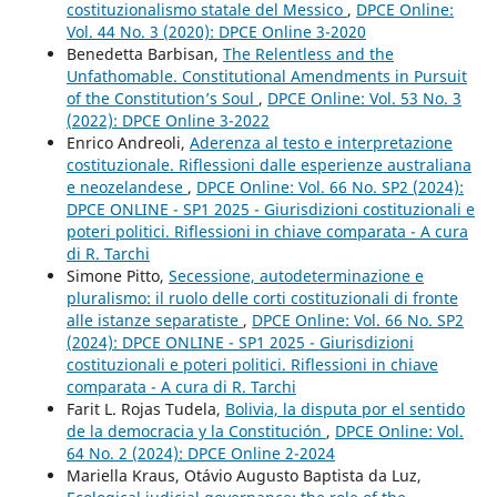
costituzionalismo statale del Messico
,
DPCE Online:
Vol. 44 No. 3 (2020): DPCE Online 3-2020
Benedetta Barbisan,
The Relentless and the
Unfathomable. Constitutional Amendments in Pursuit
of the Constitution’s Soul
,
DPCE Online: Vol. 53 No. 3
(2022): DPCE Online 3-2022
Enrico Andreoli,
Aderenza al testo e interpretazione
costituzionale. Riflessioni dalle esperienze australiana
e neozelandese
,
DPCE Online: Vol. 66 No. SP2 (2024):
DPCE ONLINE - SP1 2025 - Giurisdizioni costituzionali e
poteri politici. Riflessioni in chiave comparata - A cura
di R. Tarchi
Simone Pitto,
Secessione, autodeterminazione e
pluralismo: il ruolo delle corti costituzionali di fronte
alle istanze separatiste
,
DPCE Online: Vol. 66 No. SP2
(2024): DPCE ONLINE - SP1 2025 - Giurisdizioni
costituzionali e poteri politici. Riflessioni in chiave
comparata - A cura di R. Tarchi
Farit L. Rojas Tudela,
Bolivia, la disputa por el sentido
de la democracia y la Constitución
,
DPCE Online: Vol.
64 No. 2 (2024): DPCE Online 2-2024
Mariella Kraus, Otávio Augusto Baptista da Luz,