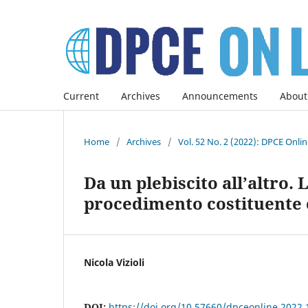
Current
Archives
Announcements
About
Home
/
Archives
/
Vol. 52 No. 2 (2022): DPCE Onli
Da un plebiscito all’altro.
procedimento costituente 
Nicola Vizioli
DOI:
https://doi.org/10.57660/dpceonline.2022.