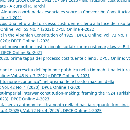
No. SP2 (2024): DPCE ONLINE - SP1 2025 - Giurisdizioni costituziona
ata - A cura di R. Tarchi
,
Algunas coordenadas esenciales sobre la Convención Constitucio
nline 1-2021
o». Una lettura del processo costituente cileno alla luce del risult
Online: Vol. 55 No. 4 (2022): DPCE Online 4-2022
nt in the Albanian Constitution of 1925
,
DPCE Online: Vol. 73 No. 1
 (2026): DPCE Online 1-2026
nel nuovo ordine costituzionale sudafricano: customary law vs Bill 
): DPCE Online Sp-2021
e 2020, prima tappa del processo costituente cileno
,
DPCE Online: Vo
ulmani e la crescita dell’opinione pubblica nella Ummah. Una lettura
line: Vol. 48 No. 3 (2021): DPCE Online 3-2021
stituzione economica” nel prisma delle trasformazioni della
 Vol. 42 No. 1 (2020): DPCE Online 1-2020
st-imperial interwar constitution-making: framing the 1924 Turkis
2023): DPCE Online 4-2023
ta senza autonomia: il tramonto della dinastia regnante tunisina
,
No. 4 (2025): Vol. 72 No. 4 (2025): DPCE Online 4-2025