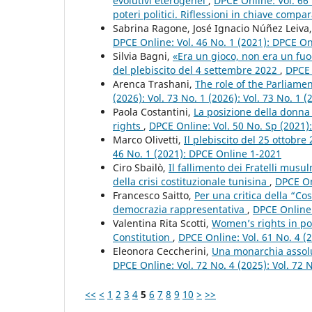
evolutivi eterogenei
,
DPCE Online: Vol. 66 
poteri politici. Riflessioni in chiave compar
Sabrina Ragone, José Ignacio Núñez Leiva
DPCE Online: Vol. 46 No. 1 (2021): DPCE O
Silvia Bagni,
«Era un gioco, non era un fuoc
del plebiscito del 4 settembre 2022
,
DPCE 
Arenca Trashani,
The role of the Parliame
(2026): Vol. 73 No. 1 (2026): Vol. 73 No. 1
Paola Costantini,
La posizione della donna 
rights
,
DPCE Online: Vol. 50 No. Sp (2021
Marco Olivetti,
Il plebiscito del 25 ottobr
46 No. 1 (2021): DPCE Online 1-2021
Ciro Sbailò,
Il fallimento dei Fratelli mus
della crisi costituzionale tunisina
,
DPCE On
Francesco Saitto,
Per una critica della “Co
democrazia rappresentativa
,
DPCE Online:
Valentina Rita Scotti,
Women’s rights in po
Constitution
,
DPCE Online: Vol. 61 No. 4 (
Eleonora Ceccherini,
Una monarchia assolu
DPCE Online: Vol. 72 No. 4 (2025): Vol. 72 
<<
<
1
2
3
4
5
6
7
8
9
10
>
>>