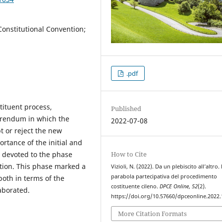
Constitutional Convention;
.pdf
tituent process,
Published
eferendum in which the
2022-07-08
t or reject the new
rtance of the initial and
How to Cite
s devoted to the phase
ntion. This phase marked a
Vizioli, N. (2022). Da un plebiscito all’altro.
parabola partecipativa del procedimento
both in terms of the
costituente cileno.
DPCE Online
,
52
(2).
aborated.
https://doi.org/10.57660/dpceonline.2022
More Citation Formats