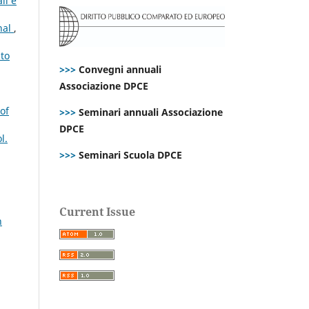
li e
nal
,
ato
>>>
Convegni annuali
Associazione DPCE
of
>>>
Seminari annuali Associazione
DPCE
l.
>>>
Seminari Scuola DPCE
Current Issue
h