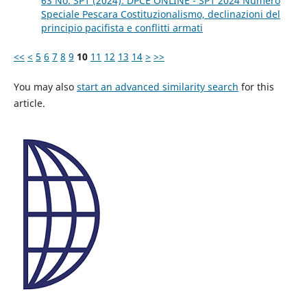
63 No. SP1 (2024): DPCE ONLINE - SP1 2024 Numero
Speciale Pescara Costituzionalismo, declinazioni del
principio pacifista e conflitti armati
<<
<
5
6
7
8
9
10
11
12
13
14
>
>>
You may also
start an advanced similarity search
for this
article.