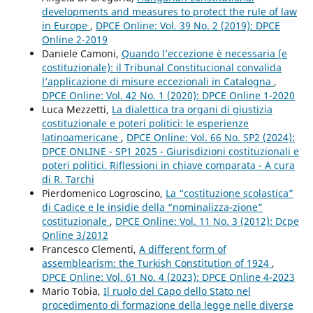
developments and measures to protect the rule of law
in Europe
,
DPCE Online: Vol. 39 No. 2 (2019): DPCE
Online 2-2019
Daniele Camoni,
Quando l’eccezione è necessaria (e
costituzionale): il Tribunal Constitucional convalida
l’applicazione di misure eccezionali in Catalogna
,
DPCE Online: Vol. 42 No. 1 (2020): DPCE Online 1-2020
Luca Mezzetti,
La dialettica tra organi di giustizia
costituzionale e poteri politici: le esperienze
latinoamericane
,
DPCE Online: Vol. 66 No. SP2 (2024):
DPCE ONLINE - SP1 2025 - Giurisdizioni costituzionali e
poteri politici. Riflessioni in chiave comparata - A cura
di R. Tarchi
Pierdomenico Logroscino,
La “costituzione scolastica”
di Cadice e le insidie della “nominalizza-zione”
costituzionale
,
DPCE Online: Vol. 11 No. 3 (2012): Dcpe
Online 3/2012
Francesco Clementi,
A different form of
assemblearism: the Turkish Constitution of 1924
,
DPCE Online: Vol. 61 No. 4 (2023): DPCE Online 4-2023
Mario Tobia,
Il ruolo del Capo dello Stato nel
procedimento di formazione della legge nelle diverse