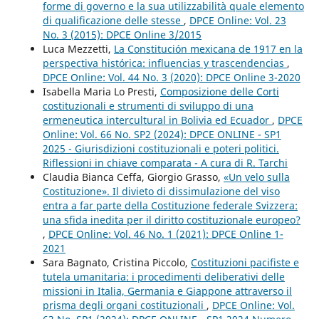
forme di governo e la sua utilizzabilità quale elemento
di qualificazione delle stesse
,
DPCE Online: Vol. 23
No. 3 (2015): DPCE Online 3/2015
Luca Mezzetti,
La Constitución mexicana de 1917 en la
perspectiva histórica: influencias y trascendencias
,
DPCE Online: Vol. 44 No. 3 (2020): DPCE Online 3-2020
Isabella Maria Lo Presti,
Composizione delle Corti
costituzionali e strumenti di sviluppo di una
ermeneutica intercultural in Bolivia ed Ecuador
,
DPCE
Online: Vol. 66 No. SP2 (2024): DPCE ONLINE - SP1
2025 - Giurisdizioni costituzionali e poteri politici.
Riflessioni in chiave comparata - A cura di R. Tarchi
Claudia Bianca Ceffa, Giorgio Grasso,
«Un velo sulla
Costituzione». Il divieto di dissimulazione del viso
entra a far parte della Costituzione federale Svizzera:
una sfida inedita per il diritto costituzionale europeo?
,
DPCE Online: Vol. 46 No. 1 (2021): DPCE Online 1-
2021
Sara Bagnato, Cristina Piccolo,
Costituzioni pacifiste e
tutela umanitaria: i procedimenti deliberativi delle
missioni in Italia, Germania e Giappone attraverso il
prisma degli organi costituzionali
,
DPCE Online: Vol.