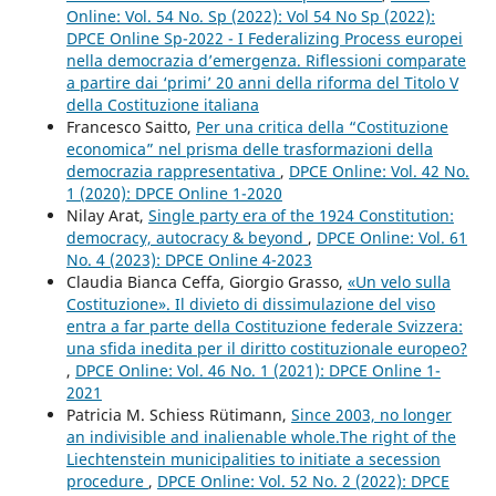
Online: Vol. 54 No. Sp (2022): Vol 54 No Sp (2022):
DPCE Online Sp-2022 - I Federalizing Process europei
nella democrazia d’emergenza. Riflessioni comparate
a partire dai ‘primi’ 20 anni della riforma del Titolo V
della Costituzione italiana
Francesco Saitto,
Per una critica della “Costituzione
economica” nel prisma delle trasformazioni della
democrazia rappresentativa
,
DPCE Online: Vol. 42 No.
1 (2020): DPCE Online 1-2020
Nilay Arat,
Single party era of the 1924 Constitution:
democracy, autocracy & beyond
,
DPCE Online: Vol. 61
No. 4 (2023): DPCE Online 4-2023
Claudia Bianca Ceffa, Giorgio Grasso,
«Un velo sulla
Costituzione». Il divieto di dissimulazione del viso
entra a far parte della Costituzione federale Svizzera:
una sfida inedita per il diritto costituzionale europeo?
,
DPCE Online: Vol. 46 No. 1 (2021): DPCE Online 1-
2021
Patricia M. Schiess Rütimann,
Since 2003, no longer
an indivisible and inalienable whole.The right of the
Liechtenstein municipalities to initiate a secession
procedure
,
DPCE Online: Vol. 52 No. 2 (2022): DPCE