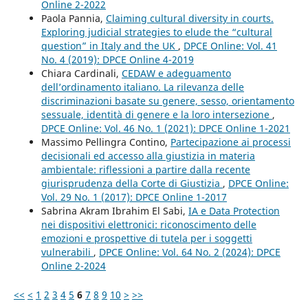
Online 2-2022
Paola Pannia,
Claiming cultural diversity in courts.
Exploring judicial strategies to elude the “cultural
question” in Italy and the UK
,
DPCE Online: Vol. 41
No. 4 (2019): DPCE Online 4-2019
Chiara Cardinali,
CEDAW e adeguamento
dell’ordinamento italiano. La rilevanza delle
discriminazioni basate su genere, sesso, orientamento
sessuale, identità di genere e la loro intersezione
,
DPCE Online: Vol. 46 No. 1 (2021): DPCE Online 1-2021
Massimo Pellingra Contino,
Partecipazione ai processi
decisionali ed accesso alla giustizia in materia
ambientale: riflessioni a partire dalla recente
giurisprudenza della Corte di Giustizia
,
DPCE Online:
Vol. 29 No. 1 (2017): DPCE Online 1-2017
Sabrina Akram Ibrahim El Sabi,
IA e Data Protection
nei dispositivi elettronici: riconoscimento delle
emozioni e prospettive di tutela per i soggetti
vulnerabili
,
DPCE Online: Vol. 64 No. 2 (2024): DPCE
Online 2-2024
<<
<
1
2
3
4
5
6
7
8
9
10
>
>>