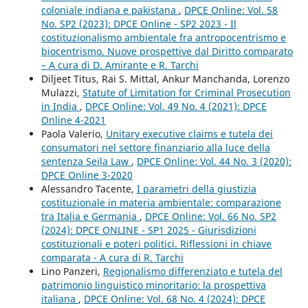
coloniale indiana e pakistana
,
DPCE Online: Vol. 58
No. SP2 (2023): DPCE Online - SP2 2023 - Il
costituzionalismo ambientale fra antropocentrismo e
biocentrismo. Nuove prospettive dal Diritto comparato
– A cura di D. Amirante e R. Tarchi
Diljeet Titus, Rai S. Mittal, Ankur Manchanda, Lorenzo
Mulazzi,
Statute of Limitation for Criminal Prosecution
in India
,
DPCE Online: Vol. 49 No. 4 (2021): DPCE
Online 4-2021
Paola Valerio,
Unitary executive claims e tutela dei
consumatori nel settore finanziario alla luce della
sentenza Seila Law
,
DPCE Online: Vol. 44 No. 3 (2020):
DPCE Online 3-2020
Alessandro Tacente,
I parametri della giustizia
costituzionale in materia ambientale: comparazione
tra Italia e Germania
,
DPCE Online: Vol. 66 No. SP2
(2024): DPCE ONLINE - SP1 2025 - Giurisdizioni
costituzionali e poteri politici. Riflessioni in chiave
comparata - A cura di R. Tarchi
Lino Panzeri,
Regionalismo differenziato e tutela del
patrimonio linguistico minoritario: la prospettiva
italiana
,
DPCE Online: Vol. 68 No. 4 (2024): DPCE