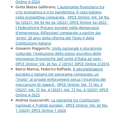
Online 4-2024
Greta Massa Gallerano,
L’autonomia finanziaria tra
crisi economica e crisi pandemica. Il caso italiano
nella prospettiva comparata
,
DPCE Online: Vol. 54 No.
Sp (2022): Vol 54 No Sp (2022): DPCE Online Sp-2022 -
I Federalizing Process europei nella democrazia
d’emergenza. Riflessioni comparate a partire dai
‘primi’ 20 anni della riforma del Titolo V della
Costituzione italiana
Giovanni Poggeschi,
Unità nazionale e pluralismo
culturale: l’evoluzione dello status giuridico delle
minoranze linguistiche dall’unità d’Italia ad oggi
,
DPCE Online: Vol. 26 No. 2 (2016): DPCE Online 2/2016
Mario Manna, Federico Raffaele,
Il whistleblowing
europeo e italiano nel panorama comparato: un
“invito” al private enforcement senza l’incentivo dei
meccanismi di reward
,
DPCE Online: Vol. 72 No. 4
(2025): Vol. 72 No. 4 (2025): Vol. 72 No. 4 (2025): DPCE
Online 4-2025
Andrea Guazzarotti,
La sovranità tra Costituzioni
nazionali e Trattati europei
,
DPCE Online: Vol. 42 No.
1 (2020): DPCE Online 1-2020