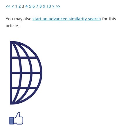
<<
<
1
2
3
4
5
6
7
8
9
10
>
>>
You may also
start an advanced similarity search
for this
article.